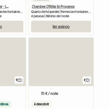
Chambres D'Hôtes À Louer - Le Saint Victor
Chambre D'Hôte En Provence
Quarto de hóspedes | Pernes-les-Fontaines (84210)
Quarto de hóspedes | Pernes-Les-Fontaines (84210)
te
4 pessoas | Mínimo de 1 noite
io
Ver anúncio
12
4
70 € / noite
ntânea
A descobrir