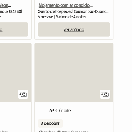
Loft À Louer Dans Une Maison De Caractère
Alojamento com ar condicionado e pequeno-almoço incluído, com acesso ao jardim, perto do Luberon.
arroux (84330)
Quarto de hóspedes | Caumont-sur-Durance (84510) | 60 M2
e
6 pessoas | Mínimo de 4 noites
io
Ver anúncio
4
3
69 € / noite
A descobrir