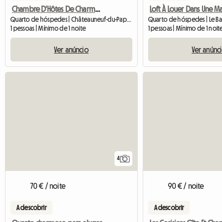
Chambre D'Hôtes De Charme À Louer - La Pergola
Quarto de hóspedes | Châteauneuf-du-Pape (84230)
Quarto de hóspedes | Le B
1 pessoas | Mínimo de 1 noite
1 pessoas | Mínimo de 1 noit
Ver anúncio
Ver anúnc
4
70 € / noite
90 € / noite
A descobrir
A descobrir