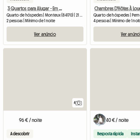
3 Quartos para Alugar - Em Mazet Des Beaujots
Quarto de hóspedes | Monteux (84170) | 21 M2
2 pessoas | Mínimo de 1 noite
4 pessoas | Mínimo de 1 noi
Ver anúncio
Ver anúnc
4
96 € / noite
40 € / noite
A descobrir
Resposta rápida
Insta