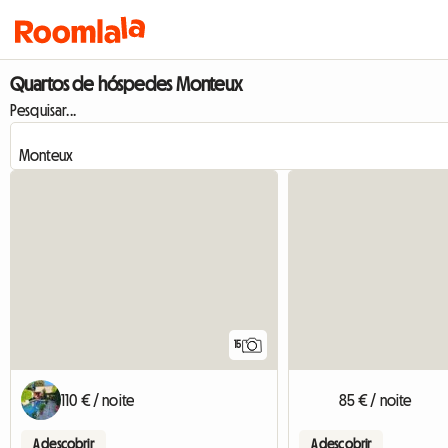
Quartos de hóspedes Monteux
Pesquisar...
15
110 € / noite
85 € / noite
A descobrir
A descobrir