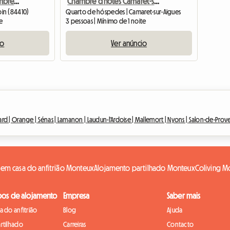
Les Cerisiers Gîte Et Chambre D'Hotes
Chambre d'hôtes Camaret-sur-Aigues
in (84410)
Quarto de hóspedes | Camaret-sur-Aigues
te
3 pessoas | Mínimo de 1 noite
io
Ver anúncio
rd |
Orange |
Sénas |
Lamanon |
Laudun-l'Ardoise |
Mallemort |
Nyons |
Salon-de-Prov
em casa do anfitrião Monteux
Alojamento partilhado Monteux
Coliving M
pos de alojamento
Empresa
Saber mais
 do anfitrião
Blog
Ajuda
rtilhado
Carreiras
Contacto