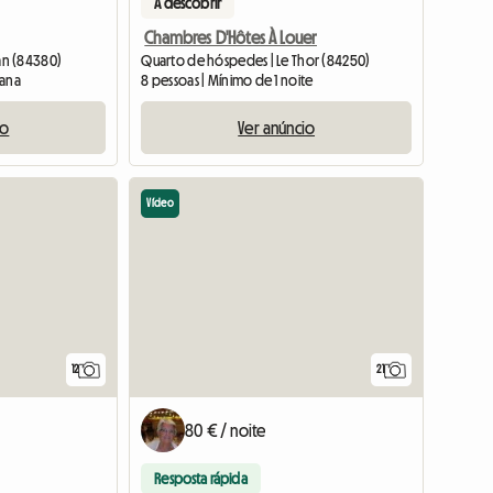
A descobrir
Chambres D'Hôtes À Louer
an (84380)
Quarto de hóspedes | Le Thor (84250)
mana
8 pessoas | Mínimo de 1 noite
io
Ver anúncio
Vídeo
12
21
80 € / noite
Resposta rápida