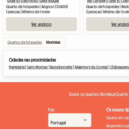
Quarto charmoso para alugar
Quarto de hóspedes | Avignon (30400)
Quarto de hóspedes | Bedo
1 pessoas | Mínimo de 1 noite
2 pessoas | Mínimo de 1 noi
Ver anúncio
Ver anúnc
Quartos de hóspedes
›
Monteux
Cidades nas proximidades
Pierrelatte |
Saint-Montan |
Barcelonnette |
Malemort-du-Comtat |
Châteaurena
Todos os quartos Monteux
Quarto 
País
Os nossos ti
Quarto em casa
Alojamento pa