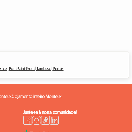
ence |
Pont-Saint-Esprit |
Lambesc |
Pertuis
onteux
Alojamento inteiro Monteux
Junte-se à nossa comunidade!