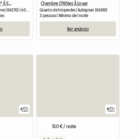
Soleyade, Un F2 De 60 m² À Vedène
Chambre D'Hôtes À Louer
Quarto de hóspedes | Vedène (84270) | 60 M2
Quarto de hóspedes | Aubignan (84810)
tes
3 pessoas | Mínimo de 1 noite
io
Ver anúncio
6
4
150 € / noite