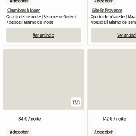
A descobrir
A descobrir
Chambres à louer
Gite En Provence
Quarto de hóspedes | Beaumes de Venise ( 84190)
Quarto de hóspedes | Maz
7 pessoas | Mínimo de 1 noite
4 pessoas | Mínimo de 1 se
Ver anúncio
Ver anúnc
Ver o anúncio
1
84 € / noite
142 € / noite
A descobrir
A descobrir