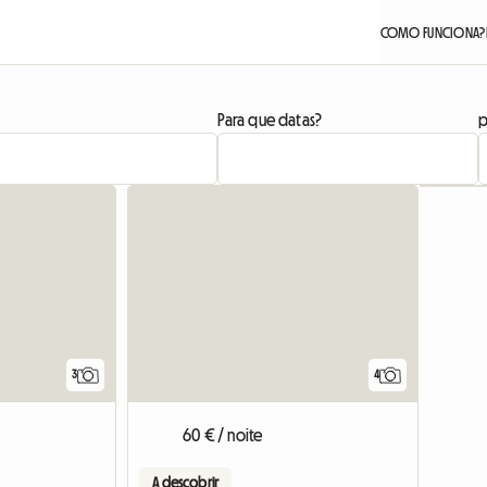
COMO FUNCIONA?
Para que datas?
p
3
4
60 € / noite
A descobrir