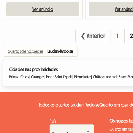
Ver anúncio
Ver anúnc
❮ Anterior
1
2
Quartos de hóspedes
›
Laudun-l'Ardoise
Cidades nas proximidades
Privas |
Cruas |
Orange |
Pont-Saint-Esprit |
Pierrelatte |
Châteaurenard |
Saint-Mo
Todos os quartos Laudun-l'Ardoise
Quarto em casa do 
País
Os nossos ti
Quarto em casa