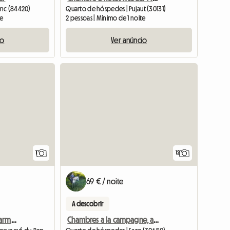
enc (84420)
Quarto de hóspedes | Pujaut (30131)
te
2 pessoas | Mínimo de 1 noite
io
Ver anúncio
Ver o anúncio
1
12
69 € / noite
A descobrir
Chambre D'Hôtes De Charme À Louer - La Pergola
Chambres a la campagne, au calme, près d'avignon