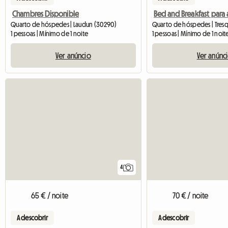
Chambres Disponible
Bed and Breakfast para 
Quarto de hóspedes | Laudun (30290)
Quarto de hóspedes | Tres
1 pessoas | Mínimo de 1 noite
1 pessoas | Mínimo de 1 noit
Ver anúncio
Ver anúnc
4
65 € / noite
70 € / noite
A descobrir
A descobrir