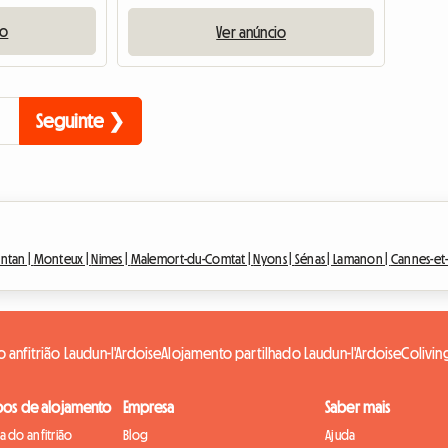
io
Ver anúncio
Seguinte ❯
ntan |
Monteux |
Nimes |
Malemort-du-Comtat |
Nyons |
Sénas |
Lamanon |
Cannes-et-
anfitrião Laudun-l'Ardoise
Alojamento partilhado Laudun-l'Ardoise
Colivin
pos de alojamento
Empresa
Saber mais
 do anfitrião
Blog
Ajuda