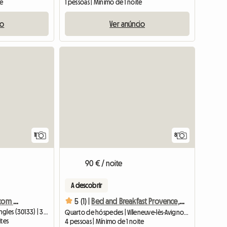
te
1 pessoas | Mínimo de 1 noite
io
Ver anúncio
Ver o anúnc
11
8
90 € / noite
A descobrir
Grande casa de família com ar condicionado e 8 quartos
5 (1) |
Bed and Breakfast Provence, em frente a Avignon
Quarto de hóspedes | Les Angles (30133) | 350 M2
Quarto de hóspedes | Villeneuve-lès-Avignon (30400)
ites
4 pessoas | Mínimo de 1 noite