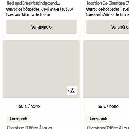
Bed and Breakfast independente
Quarto de hóspedes | Cavillargues (30330)
Quarto de hóspedes | Tavel
1 pessoas | Mínimo de 1 noite
1 pessoas | Mínimo de 1 noit
Ver anúncio
Ver anúnc
4
65 € / noite
160 € / noite
A descobrir
A descobrir
Chambres D'Hôtes À Lou
Chambres D'Hôtes À Louer