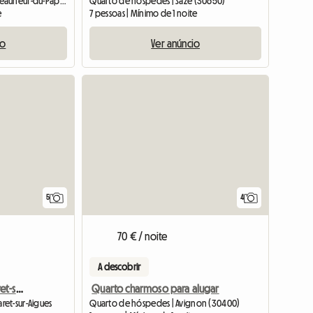
Quarto de hóspedes | Châteauneuf-du-Pape (84230)
Quarto de hóspedes | Saze (30650)
e
7 pessoas | Mínimo de 1 noite
io
Ver anúncio
5
4
70 € / noite
A descobrir
Chambre d'hôtes Camaret-sur-Aigues
Quarto charmoso para alugar
et-sur-Aigues
Quarto de hóspedes | Avignon (30400)