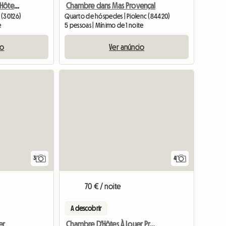
Location De Chambre D'Hôtes À Tavel
Chambre dans Mas Provençal
 (30126)
Quarto de hóspedes | Piolenc (84420)
e
5 pessoas | Mínimo de 1 noite
io
Ver anúncio
3
4
70 € / noite
A descobrir
er
Chambre D'Hôtes À Louer Près D'Avignon