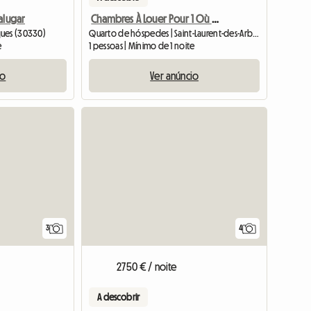
alugar
Chambres À Louer Pour 1 Où Plusieurs Nuits
ques (30330)
Quarto de hóspedes | Saint-Laurent-des-Arbres (30126)
e
1 pessoas | Mínimo de 1 noite
io
Ver anúncio
3
4
2750 € / noite
A descobrir