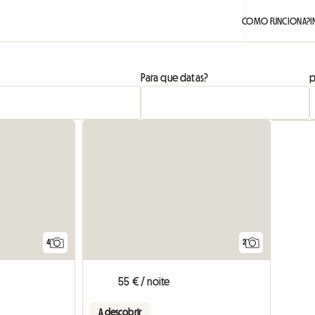
COMO FUNCIONA?
I
Para que datas?
p
4
2
55 € / noite
A descobrir