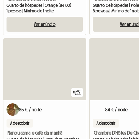
Quarto de hóspedes | Piol
Quarto de hóspedes | Orange (84100)
8 pessoas | Mínimo de 1 noi
1 pessoas | Mínimo de 1 noite
Ver anúnc
Ver anúncio
12
85 € / noite
84 € / noite
A descobrir
A descobrir
Nanou cama e café da manhã