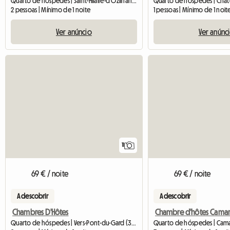
Quarto de hóspedes | Saint-Hilaire-d'Ozilhan (30210) | 13 M2
2 pessoas | Mínimo de 1 noite
1 pessoas | Mínimo de 1 noit
Ver anúncio
Ver anúnc
11
69 € / noite
69 € / noite
A descobrir
A descobrir
Chambres D'Hôtes
Quarto de hóspedes | Vers-Pont-du-Gard (30210)
Quarto de hóspedes | Camar