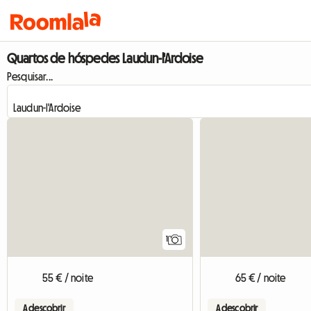
Quartos de hóspedes Laudun-l'Ardoise
Pesquisar...
Ver o anúncio
1
55 € / noite
65 € / noite
A descobrir
A descobrir