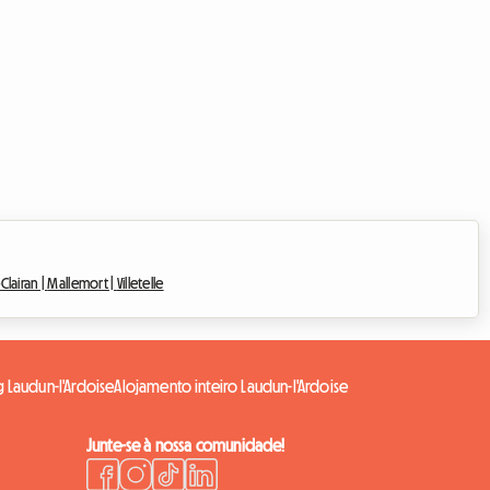
Clairan |
Mallemort |
Villetelle
g Laudun-l'Ardoise
Alojamento inteiro Laudun-l'Ardoise
Junte-se à nossa comunidade!