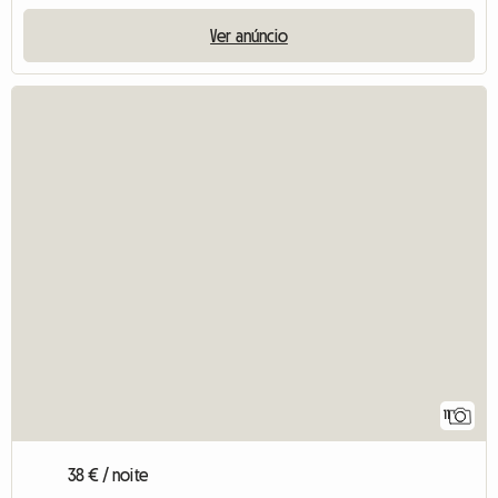
Ver anúncio
11
38 € / noite