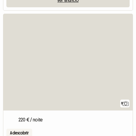
Ver anúncio
8
220 € / noite
A descobrir