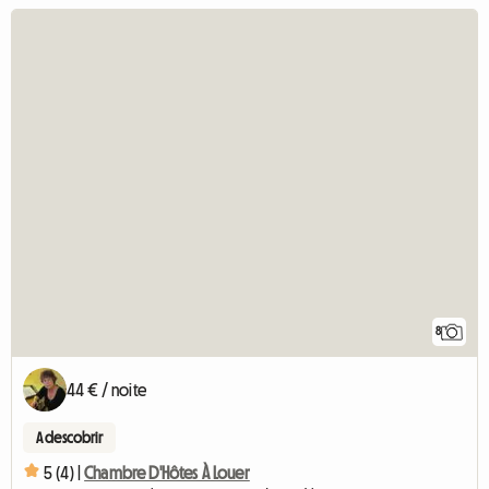
8
44 € / noite
A descobrir
5 (4) |
Chambre D'Hôtes À Louer