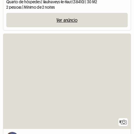
Quarto de hóspedes | Vaulnaveys-le-Haut (38410) | 30 M2
2 pessoas | Mínimo de 2 noites
Ver anúncio
8