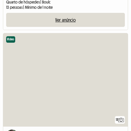
Quarto de hóspedes | Boulc
13 pessoas | Mínimo de 1 noite
Ver anúncio
Vídeo
13