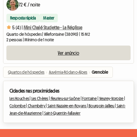
72 € / noite
Resposta rápida
Master
5 (4) |
Mini Chalé Studette - La Réglisse
Quarto de hóspedes | Villefontaine (38090) | 15 M2
2 pessoas | Mínimo de 1 noite
Ver anúncio
Quartos de hóspedes
›
Auvérnia-Ródano-Alpes
›
Grenoble
Cidades nas proximidades
Les Houches |
Les Chères |
Fleurieu-sur-Saône |
Fontaine |
Veurey-Voroize |
Colombe |
Chambéry |
Saint-Nazaire-en-Royans |
Bourgoin-Jallieu |
Saint-
Jean-de-Maurienne |
Saint-Quentin-Fallavier