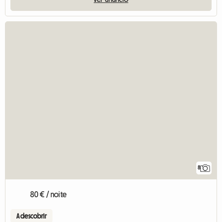
8
80 € / noite
A descobrir