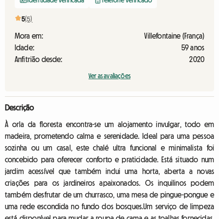
Identidade verificada
Telefone verificado
5
(5)
Mora em:
Villefontaine (França)
Idade:
59 anos
Anfitrião desde:
2020
Ver as avaliações
Descrição
À orla da floresta encontra-se um alojamento invulgar, todo em
madeira, prometendo calma e serenidade. Ideal para uma pessoa
sozinha ou um casal, este chalé ultra funcional e minimalista foi
concebido para oferecer conforto e praticidade. Está situado num
jardim acessível que também inclui uma horta, aberta a novas
criações para os jardineiros apaixonados. Os inquilinos podem
também desfrutar de um churrasco, uma mesa de pingue-pongue e
uma rede escondida no fundo dos bosques.Um serviço de limpeza
está disponível para mudar a roupa de cama e as toalhas fornecidas,