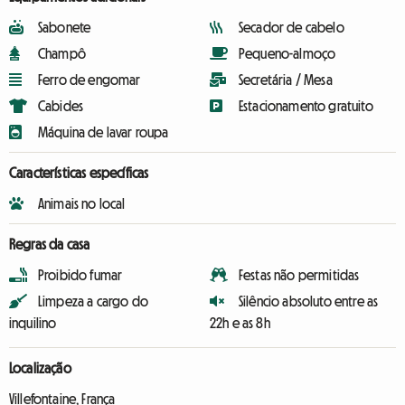
Sabonete
Secador de cabelo
Champô
Pequeno-almoço
Ferro de engomar
Secretária / Mesa
Cabides
Estacionamento gratuito
Máquina de lavar roupa
Características específicas
Animais no local
Regras da casa
Proibido fumar
Festas não permitidas
Limpeza a cargo do
Silêncio absoluto entre as
inquilino
22h e as 8h
Localização
Villefontaine, França