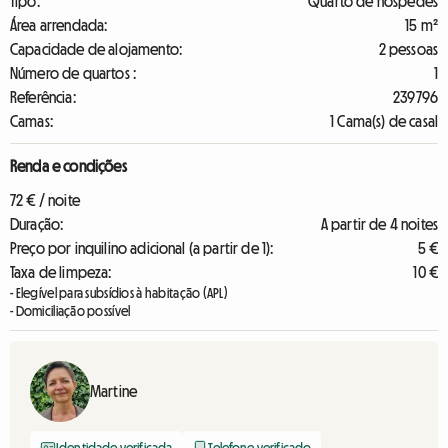
Tipo:
Quarto de hóspedes
Área arrendada:
15 m²
Capacidade de alojamento:
2 pessoas
Número de quartos :
1
Referência:
239796
Camas:
1 Cama(s) de casal
Renda e condições
72 € / noite
Duração:
A partir de 4 noites
Preço por inquilino adicional (a partir de 1):
5 €
Taxa de limpeza:
10 €
- Elegível para subsídios à habitação (APL)
- Domiciliação possível
Martine