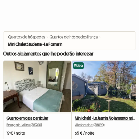
Quartos de hóspedes
›
Quartos de hóspedes França
›
Mini Chalet Studette - Le Romarin
Outros alojamentos que lhe poderão interessar
Vídeo
Quarto em casa particular
Mini chalé - Le Jasmin Alojamento minimalista em frente ao bosque
Bourgoin-Jallieu (38300)
Villefontaine (38090)
19 € / noite
65 € / noite