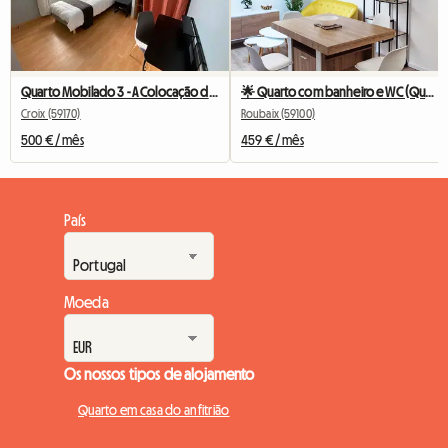
Quarto Mobilado 3 - A Colocação do Fresnoy
🌟 Quarto com banheiro e WC (Quarto 2) 🌟
Croix (59170)
Roubaix (59100)
500 € / mês
459 € / mês
País
Moeda
Os nossos tipos de alojamento
Quarto em casa do anfitrião