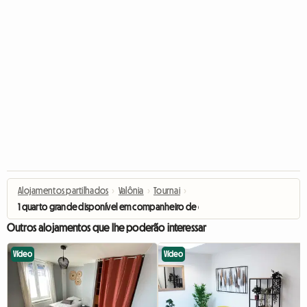
Alojamentos partilhados
›
Valônia
›
Tournai
›
1 quarto grande disponível em companheiro de quarto para 4 estudantes
Outros alojamentos que lhe poderão interessar
Vídeo
Vídeo