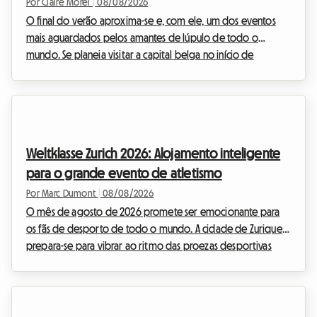
Por Claire Morel
|
08/08/2026
O final do verão aproxima-se e, com ele, um dos eventos
mais aguardados pelos amantes de lúpulo de todo o
mundo. Se planeia visitar a capital belga no início de
setembro, certamente já ouviu falar do grande encontro
cervejeiro que anima o centro histórico. Na Roomlala,
sabemos o quão complexo pode ser organizar a sua
estadia durante grandes eventos internacionais. Os hotéis
esgotam com meses de antecedência e os preços disparam.
Weltklasse Zurich 2026: Alojamento inteligente
É por isso que lhe propomos uma alternativa acolhedora e
para o grande evento de atletismo
económica:...
Por Marc Dumont
|
08/08/2026
O mês de agosto de 2026 promete ser emocionante para
os fãs de desporto de todo o mundo. A cidade de Zurique
prepara-se para vibrar ao ritmo das proezas desportivas
com o muito aguardado regresso do encontro Weltklasse.
Este evento de prestígio, uma verdadeira instituição no
calendário desportivo internacional, atrai todos os anos
milhares de entusiastas que vêm admirar a elite do