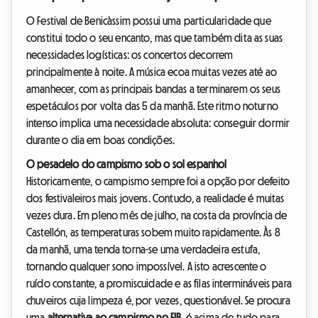
O Festival de Benicàssim possui uma particularidade que
constitui todo o seu encanto, mas que também dita as suas
necessidades logísticas: os concertos decorrem
principalmente à noite. A música ecoa muitas vezes até ao
amanhecer, com as principais bandas a terminarem os seus
espetáculos por volta das 5 da manhã. Este ritmo noturno
intenso implica uma necessidade absoluta: conseguir dormir
durante o dia em boas condições.
O pesadelo do campismo sob o sol espanhol
Historicamente, o campismo sempre foi a opção por defeito
dos festivaleiros mais jovens. Contudo, a realidade é muitas
vezes dura. Em pleno mês de julho, na costa da província de
Castellón, as temperaturas sobem muito rapidamente. Às 8
da manhã, uma tenda torna-se uma verdadeira estufa,
tornando qualquer sono impossível. A isto acrescente o
ruído constante, a promiscuidade e as filas intermináveis para
chuveiros cuja limpeza é, por vezes, questionável. Se procura
uma
alternativa ao campismo no FIB
, é acima de tudo para