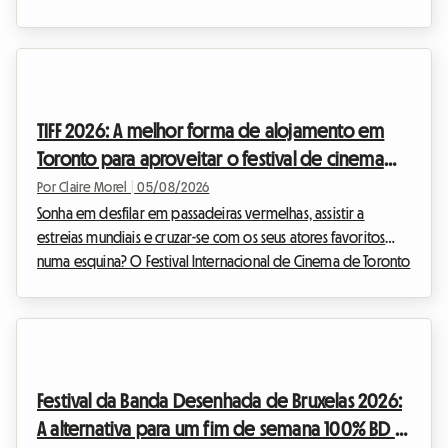
impõe-se como uma evidência absoluta. Com as suas falésias
douradas, águas cristalinas e um clima excecionalmente
ameno, esta região continua a atrair viajantes em busca de
uma escapadela. Na Roomlala, sabemos o quão mágico é
este período do ano para descobrir o litoral português.
TIFF 2026: A melhor forma de alojamento em
Contudo, um obstáculo significativo surge frequentem...
Toronto para aproveitar o festival de cinema
sem gastar muito
Por Claire Morel
|
05/08/2026
Sonha em desfilar em passadeiras vermelhas, assistir a
estreias mundiais e cruzar-se com os seus atores favoritos
numa esquina? O Festival Internacional de Cinema de Toronto
é o evento imperdível do ano para qualquer cinéfilo que se
preze. No entanto, organizar a sua viagem para este evento
mundial pode tornar-se rapidamente numa dor de cabeça
financeira, especialmente no que diz respeito ao alojamento.
Na Roomlala, sabemos o quão crucial é encontrar um
Festival da Banda Desenhada de Bruxelas 2026:
alojamento confortável sem sacrificar o or...
A alternativa para um fim de semana 100% BD e