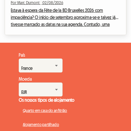
alojamento económico
Por Marc Dumont
|
02/08/2026
Estava à espera da Fête de la BD Bruxelles 2026 com
impaciência? O início de setembro aproxima-se e talvez já
tivesse marcado as datas na sua agenda. Contudo, uma
notícia inesperada abalou o calendário cultural belga.
Perante esta situação, na Roomlala, decidimos reinventar a
sua estadia. Se o evento oficial não terá lugar, a capital belga
está repleta de tesouros permanentes para os apaixonados
País
pela nona arte. Este artigo explica-lhe como transformar esta
desilusão numa oportunidade única: orga...
Moeda
Os nossos tipos de alojamento
Quarto em casa do anfitrião
Alojamento partilhado