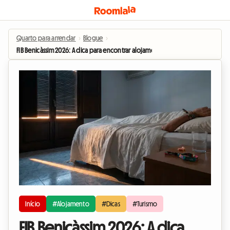
Quarto para arrendar
›
Blogue
›
FIB Benicàssim 2026: A dica para encontrar alojamento confortavelmente s
Início
#Alojamento
#Dicas
#Turismo
FIB Benicàssim 2026: A dica