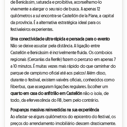
de Benicàssim, saturada e proibitiva, aconselhamo-lo
vivamente a alargar o seu raio de busca. A apenas 12
quilómetros a sul encontra-se Castellón de la Plana, a capital
da província. É a alternativa estratégica ideal para os
festivaleiros experientes.
Uma conectividade ultra-rápida e pensada para o evento
Não se deixe assustar pela distância. A ligação entre
Castellón e Benicàssim é incrivelmente fluida. Os comboios
regionais (Cercanías da Renfe) fazem o percurso em apenas 7
a 10 minutos. É muitas vezes mais rápido do que caminhar do
parque de campismo oficial até aos palcos! Além disso,
durante o festival, existem vaivéns oficiais, conhecidos como
Fiberbus, que asseguram ligações regulares. Escolher um
quarto em casa do anfitrião em Castellón
não o isola, de
todo, da efervescência do FIB, bem pelo contrário.
Poupanças massivas reinvestidas na sua experiência
Ao afastar-se alguns quilómetros do epicentro do festival, os
preços do arrendamento imobiliário descem drasticamente.