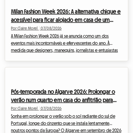
atletismo. No entanto, se o espetáculo na pista está
Milan Fashion Week 2026: A alternativa chique e
garantido, a organização da estadia pode rapidamente
acessível para ficar alojado em casa de um
transforma...
anfitrião
Por Claire Morel
|
07/08/2026
A Milan Fashion Week 2026 já se anuncia como um dos
eventos mais incontornáveis e efervescentes do ano. À
medida que designers, manequins, jornalistas e entusiastas
da moda de todo o mundo convergem para a capital
lombarda, coloca-se uma questão crucial: como encontrar
um alojamento de qualidade sem gastar uma fortuna? Na
Roomlala, sabemos até que ponto a procura de alojamento
se pode tornar num verdadeiro calvário durante estes
Pós-temporada no Algarve 2026: Prolongar o
períodos de grande afluência. Os hotéis esgotam com
verão num quarto em casa do anfitrião para
meses de antece...
evitar a subida de preços
Por Claire Morel
|
07/08/2026
Sonha em prolongar o verão sob o sol radiante do sul de
Portugal, longe do cinzento que se instala lentamente
noutros pontos da Europa? O Algarve em setembro de 2026