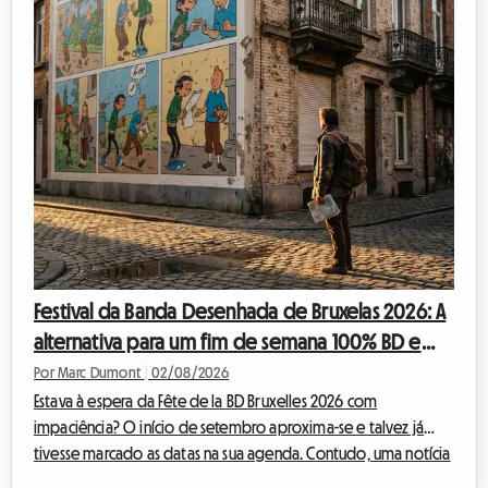
Festival da Banda Desenhada de Bruxelas 2026: A
alternativa para um fim de semana 100% BD e
alojamento económico
Por Marc Dumont
|
02/08/2026
Estava à espera da Fête de la BD Bruxelles 2026 com
impaciência? O início de setembro aproxima-se e talvez já
tivesse marcado as datas na sua agenda. Contudo, uma notícia
inesperada abalou o calendário cultural belga. Perante esta