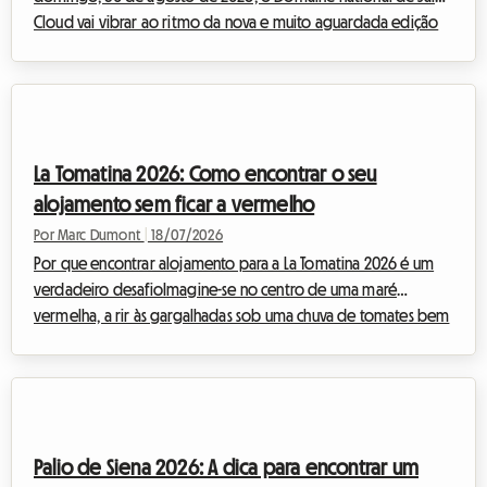
Cloud vai vibrar ao ritmo da nova e muito aguardada edição
do Rock en Seine. Com um alinhamento que promete ser
lendário, reunindo cabeças de cartaz internacionais
monumentais como The Cure, Nick Cave & The Bad Seeds, Tyler
The Creator ou ainda Deftones, os festivaleiros de toda a
Europa preparam-se para convergir para a capital francesa. No
La Tomatina 2026: Como encontrar o seu
entanto, esta afluência massiv...
alojamento sem ficar a vermelho
Por Marc Dumont
|
18/07/2026
Por que encontrar alojamento para a La Tomatina 2026 é um
verdadeiro desafioImagine-se no centro de uma maré
vermelha, a rir às gargalhadas sob uma chuva de tomates bem
maduros, rodeado por milhares de pessoas vindas de todo o
mundo para partilhar este momento de euforia coletiva. A La
Tomatina, esta festa emblemática que acontece todos os anos
no final de agosto, é uma experiência que se deve viver pelo
menos uma vez na vida. Para a próxima edição, que se
Palio de Siena 2026: A dica para encontrar um
realizará na quarta-feira, 26 de agosto...