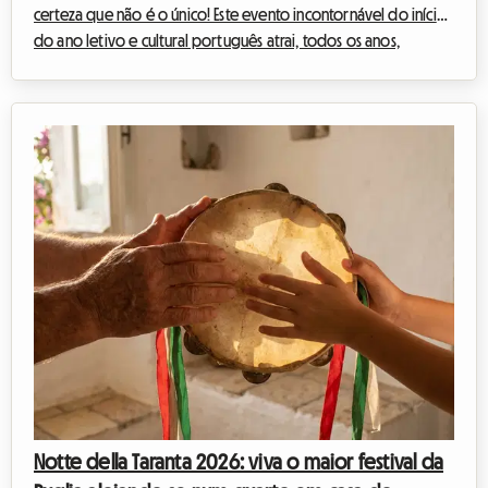
certeza que não é o único! Este evento incontornável do início
do ano letivo e cultural português atrai, todos os anos,
dezenas de milhares de entusiastas da música, da cultura e de
debates apaixonados. Mas este ano, o evento assume uma
dimensão verdadeiramente excecional. No entanto, quem diz
evento de grande dimensão, diz muitas vezes quebra-cabeças
logístico, especialmente quando se trata de encontrar um
local para dormir sem rebenta...
Notte della Taranta 2026: viva o maior festival da