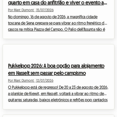
quarto em casa do anfitrião e viver o evento ao
melhor preço
Por Marc Dumont
|
15/07/2026
No domingo, 16 de agosto de 2026, a magnífica cidade
toscana de Siena prepara-se para vibrar ao ritmo frenético dos
cascos na mítica Piazza del Campo. O Palio dell'Assunta não é
uma simples corrida de cavalos, é a alma palpitante de toda
uma cidade que se revela ao mundo inteiro. Todos os anos,
este evento histórico de uma intensidade rara atrai milhares de
visitantes vindos dos quatro cantos do globo, desejosos de
participar nesta celebração única. No entanto, esta afluência
Pukkelpop 2026: A boa opção para alojamento
maciça transforma r...
em Hasselt sem passar pelo campismo
Por Marc Dumont
|
12/07/2026
O Pukkelpop está de regresso! De 20 a 23 de agosto de 2026,
a planície de Kiewit, em Hasselt, voltará a vibrar ao ritmo de
guitarras saturadas, baixos eletrónicos e refrões pop cantados
em coro por dezenas de milhares de festivaleiros. Mas,
embora o cartaz prometa ser excecional, uma questão