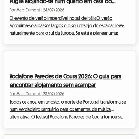
Puglia alojando-se num quarto em casa do
anfitrião
Por Marc Dumont
|
24/07/2026
O evento de verão imperdível no sul de ItáliaO verão
aproxima-se a passos largos e o seu desejo de escapar leva-o
naturalmente para o sul da Europa. Se está a planear umas
férias em agosto em Itália, há um evento cultural e musical que
não pode mesmo perder: a Notte della Taranta 2026. Todos os
anos, este festival transforma o tacão da bota italiana numa
imensa pista de dança ao ar livre, celebrando as tradições
ancestrais do Salento com uma energia contagiante.No
Vodafone Paredes de Coura 2026: O guia para
entanto, na Roomlala, sabemos c...
encontrar alojamento sem acampar
Por Marc Dumont
|
23/07/2026
Todos os anos, em agosto, o norte de Portugal transforma-se
num verdadeiro santuário para os amantes de música
alternativa. O festival Vodafone Paredes de Coura tornou-se,
ao longo das décadas, uma instituição europeia incontornável.
Mas, embora a experiência musical seja sempre memorável, a