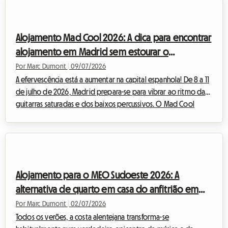
espinhosa surge rapidamente para os 66 000 visitantes diários:
como encontrar o alojamento ideal para o Pukkelpop 2026?
Se o campismo oficial tem o seu charme para alguns puristas
Alojamento Mad Cool 2026: A dica para encontrar
da experiência festivaleira,...
alojamento em Madrid sem estourar o
orçamento
Por Marc Dumont
|
09/07/2026
A efervescência está a aumentar na capital espanhola! De 8 a 11
de julho de 2026, Madrid prepara-se para vibrar ao ritmo das
guitarras saturadas e dos baixos percussivos. O Mad Cool
Festival, que se tornou numa década um dos eventos musicais
mais prestigiados da Europa, celebra a sua 10.ª edição com um
cartaz que causa vertigens. No entanto, por trás da emoção
de ver os seus ídolos em palco, uma realidade brutal atinge
rapidamente os festivaleiros: a procura de um teto. Encontrar
Alojamento para o MEO Sudoeste 2026: A
alojamento para...
alternativa de quarto em casa do anfitrião em
Zambujeira do Mar
Por Marc Dumont
|
02/07/2026
Todos os verões, a costa alentejana transforma-se