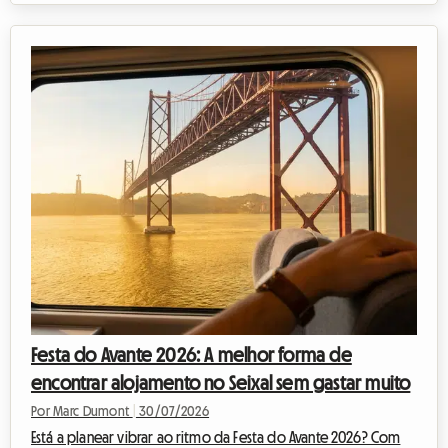
situação, na Roomlala, decidimos reinventar a sua estadia. Se o
evento oficial não terá lugar, a capital belga está repleta de
tesouros permanentes para os apaixonados pela nona arte.
Este artigo explica-lhe como transformar esta desilusão numa
oportunidade única: orga...
Festa do Avante 2026: A melhor forma de
encontrar alojamento no Seixal sem gastar muito
Por Marc Dumont
|
30/07/2026
Está a planear vibrar ao ritmo da Festa do Avante 2026? Com