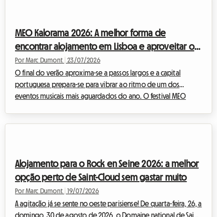
questão do alojamento continua a ser um quebra-cabeças
para muitos. Na Roomlala, sabemos o quanto o conforto é
essencial para aproveitar plenamente um evento deste
MEO Kalorama 2026: A melhor forma de
género. Por isso, propomos que descubra com...
encontrar alojamento em Lisboa e aproveitar o
festival sem gastar muito
Por Marc Dumont
|
23/07/2026
O final do verão aproxima-se a passos largos e a capital
portuguesa prepara-se para vibrar ao ritmo de um dos
eventos musicais mais aguardados do ano. O festival MEO
Kalorama atrai milhares de fãs de música vindos dos quatro
cantos da Europa para celebrar o fim da época estival num
ambiente elétrico. No entanto, embora a excitação esteja no
seu auge, uma questão crucial coloca-se para muitos viajantes:
como encontrar um alojamento para o MEO Kalorama 2026
Alojamento para o Rock en Seine 2026: a melhor
acessível, quando a cidade é tomada pelo...
opção perto de Saint-Cloud sem gastar muito
Por Marc Dumont
|
19/07/2026
A agitação já se sente no oeste parisiense! De quarta-feira, 26, a
domingo, 30 de agosto de 2026, o Domaine national de Saint-