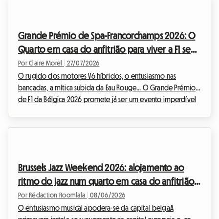
Grande Prémio de Spa-Francorchamps 2026: O
Quarto em casa do anfitrião para viver a F1 sem
gastar muito
Por Claire Morel
|
27/07/2026
O rugido dos motores V6 híbridos, o entusiasmo nas
bancadas, a mítica subida da Eau Rouge... O Grande Prémio
de F1 da Bélgica 2026 promete já ser um evento imperdível
para os entusiastas do desporto motorizado. Atenção, no
entanto, a uma mudança importante este ano:
historicamente agendada para o final de agosto, a corrida
foi antecipada e realizar-se-á oficialmente de 17 a 19 de julho
de 2026. Esta alteração no calendário exige uma
Brussels Jazz Weekend 2026: alojamento ao
antecipação ainda maior por parte dos espectadores,
ritmo do jazz num quarto em casa do anfitrião
nomeadament...
Roomlala
Por Rédaction Roomlala
|
08/06/2026
O entusiasmo musical apodera-se da capital belgaA