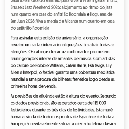
Quarto em casa do anfitrião para viver a F1 sem gastar muito
,
Brussels Jazz Weekend 2026: alojamento ao ritmo do jazz
num quarto em casa do anfitrião Roomlala
e
Hogueras de
San Juan 2026: Viva a magia de Alicante num quarto em casa
do anfitrião Roomlala
Para assinalar esta edição de aniversário, a organização
revelou um cartaz internacional que já está a atrair todas as
atenções. Os cabeças de cartaz confirmados prometem
reunir gerações inteiras de amantes de música. Com artistas
do calibre de Robbie Williams, Calvin Harris, FKA twigs, Lily
Allen e Interpol, o festival garante uma cobertura mediática
mundial e uma procura de bilhetes frenética logo desde as
primeiras horas de venda.
As previsões de afluência estão à altura do evento. Segundo
os dados previsionais, são esperados cerca de 115 000
festivaleiros durante os três dias de festividades. Esta maré
humana, vinda de todos os pontos de Espanha e de toda a
Europa, irá inevitavelmente saturar a oferta hoteleira clássica