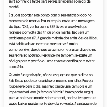
sairá ao final da tarde para regressar apenas ao início da
manhã.
É crucial abordar este ponto com o seu anfitrião logo no
momento da reserva. Por exemplo, envie uma mensagem
do tipo: "Olá, venho para o BBK Live e é provável que
regresse por volta das 4h ou 5h da manhã. Isso será um
problema para si?". A grande maioria dos anfitriões de Bilbau
está habituada ao evento e mostrar-se-á muito
compreensiva, desde que se comprometa a ser discreto no
seu regresso noturno. Pergunte-lhe também se existe um
código para o portão ou uma chave específica para evitar
acordá-lo.
Quanto à organização, não se esqueça de que o clima no
País Basco pode ser caprichoso, mesmo em julho. Preveja
roupa leve para o dia, mas não omita uma camisola e um
impermeável leve (o famoso "sirimiri" basco pode surgir)
para as noites no monte Kobetamendi, onde a temperatura
pode baixar rapidamente devido ao vento. A vantagem de