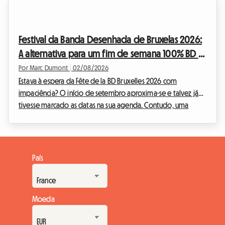
mundial pode tornar-se rapidamente numa dor de cabeça
financeira, especialmente no que diz respeito ao alojamento.
Na Roomlala, sabemos o quão crucial é encontrar um
Festival da Banda Desenhada de Bruxelas 2026:
alojamento confortável sem sacrificar o or...
A alternativa para um fim de semana 100% BD e
alojamento económico
Por Marc Dumont
|
02/08/2026
Estava à espera da Fête de la BD Bruxelles 2026 com
impaciência? O início de setembro aproxima-se e talvez já
tivesse marcado as datas na sua agenda. Contudo, uma
notícia inesperada abalou o calendário cultural belga.
Perante esta situação, na Roomlala, decidimos reinventar a
sua estadia. Se o evento oficial não terá lugar, a capital belga
está repleta de tesouros permanentes para os apaixonados
País
pela nona arte. Este artigo explica-lhe como transformar esta
desilusão numa oportunidade única: orga...
Moeda