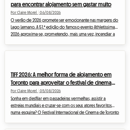
para encontrar alojamento sem gastar muito
Por Claire Morel
|
06/08/2026
O verão de 2026 promete ser emocionante nas margens do
Lago Lemano. A 51.ª edição do famoso evento Athletissima
2026 aproxima-se, prometendo, mais uma vez, incendiar a
capital olímpica. Na Roomlala, sabemos como assistir a um
evento desta envergadura pode rapidamente pesar no
orçamento de um entusiasta do desporto. Entre bilhetes,
transporte e extras, a fatura sobe depressa. Mas é
frequentemente o alojamento em Lausana que representa a
TIFF 2026: A melhor forma de alojamento em
despesa mais crítica. Enquanto os hotéis da cidade são
Toronto para aproveitar o festival de cinema
reser...
sem gastar muito
Por Claire Morel
|
05/08/2026
Sonha em desfilar em passadeiras vermelhas, assistir a
estreias mundiais e cruzar-se com os seus atores favoritos
numa esquina? O Festival Internacional de Cinema de Toronto
é o evento imperdível do ano para qualquer cinéfilo que se
preze. No entanto, organizar a sua viagem para este evento