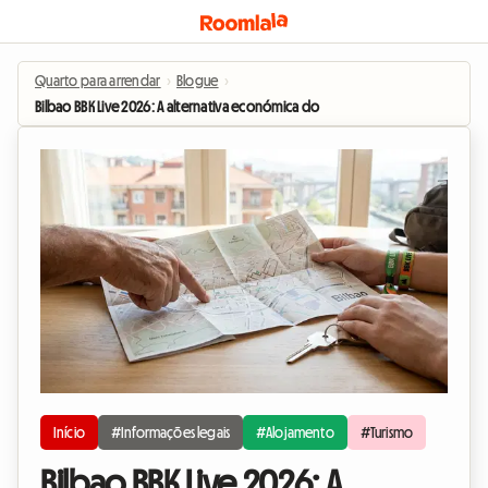
Quarto para arrendar
›
Blogue
›
Bilbao BBK Live 2026: A alternativa económica do quarto em casa do anfitrião p
Início
#Informações legais
#Alojamento
#Turismo
Bilbao BBK Live 2026: A