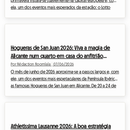
primavera instala-se suavemente na capital europeia e, com
ela, um dos eventos mais esperados da estação: o Lotto
Brussels Jazz Weekend. Perante o entusiasmo gerado por
este festival imperdível, encontrar alojamento acessível
revela-se frequentemente uma verdadeira batalha. Os hotéis
esgotam meses antes e os preços disparam, tornando a
organização da sua estadia particularmente stressante. Mas
Hogueras de San Juan 2026: Viva a magia de
não se preocupe, na Roomlala, estamos convictos de qu...
Alicante num quarto em casa do anfitrião
Roomlala
Por Rédaction Roomlala
|
07/06/2026
O mês de junho de 2026 aproxima-se a passos largos e, com
ele, um dos eventos mais espetaculares da Península Ibérica:
as famosas Hogueras de San Juan em Alicante. De 20 a 24 de
junho, a capital da Costa Blanca transformar-se-á num
verdadeiro museu ao ar livre, antes de incendiar as suas ruas
numa noite de fogo e folia. Na Roomlala, sabemos o quanto
este evento atrai multidões. Com mais de um milhão de
visitantes esperados, encontrar alojamento torna-se um
Athletissima Lausanne 2026: A boa estratégia
verdadeiro desafio. Os hotéis esgotam e...