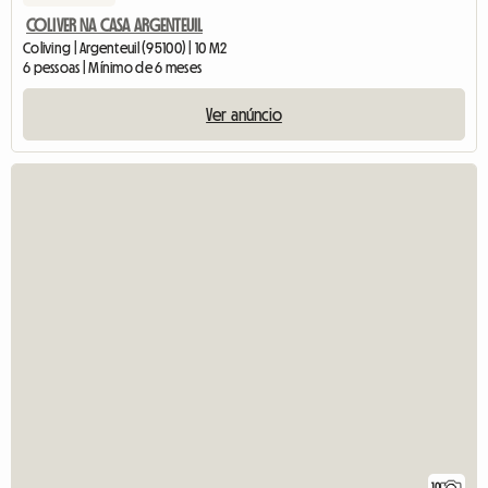
COLIVER NA CASA ARGENTEUIL
Coliving | Argenteuil (95100) | 10 M2
6 pessoas | Mínimo de 6 meses
Ver anúncio
10