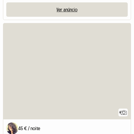
Ver anúncio
6
45 € / noite