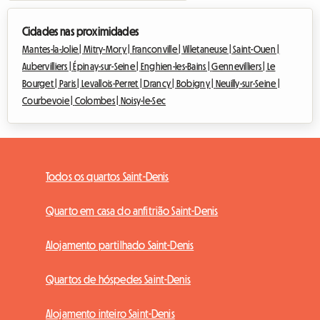
Cidades nas proximidades
Mantes-la-Jolie |
Mitry-Mory |
Franconville |
Villetaneuse |
Saint-Ouen |
Aubervilliers |
Épinay-sur-Seine |
Enghien-les-Bains |
Gennevilliers |
Le
Bourget |
Paris |
Levallois-Perret |
Drancy |
Bobigny |
Neuilly-sur-Seine |
Courbevoie |
Colombes |
Noisy-le-Sec
Todos os quartos Saint-Denis
Quarto em casa do anfitrião Saint-Denis
Alojamento partilhado Saint-Denis
Quartos de hóspedes Saint-Denis
Alojamento inteiro Saint-Denis