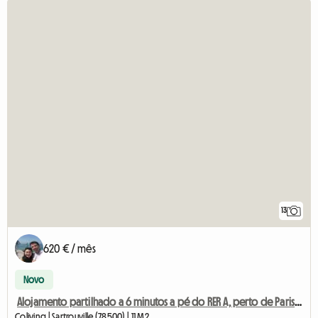
13
620 € / mês
Novo
Alojamento partilhado a 6 minutos a pé do RER A, perto de Paris e La Défense
Coliving | Sartrouville (78500) | 11 M2