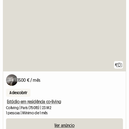
4
1500 € / mês
A descobrir
Estúdio em residência co-living
Coliving | Paris (75015) | 23 M2
1 pessoas | Mínimo de 1 mês
Ver anúncio