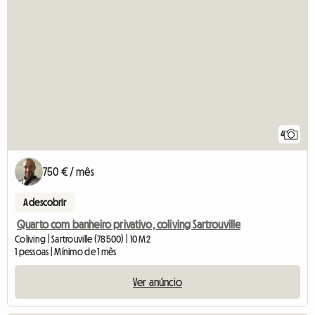
4
750 € / mês
A descobrir
Quarto com banheiro privativo, coliving Sartrouville
Coliving | Sartrouville (78500) | 10 M2
1 pessoas | Mínimo de 1 mês
Ver anúncio