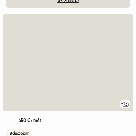
Ver anúncio
9
650 € / mês
A descobrir