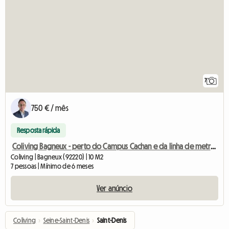
7
750 € / mês
Resposta rápida
Coliving Bagneux - perto do Campus Cachan e da linha de metrô M4
Coliving | Bagneux (92220) | 10 M2
7 pessoas | Mínimo de 6 meses
Ver anúncio
Coliving
›
Seine-Saint-Denis
›
Saint-Denis