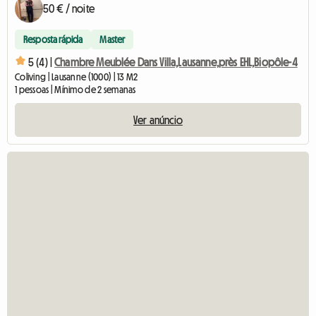
50 € / noite
Resposta rápida
Master
5 (4) |
Chambre Meublée Dans Villa,Lausanne,près EHL,Biopôle-4
Coliving | Lausanne (1000) | 13 M2
1 pessoas | Mínimo de 2 semanas
Ver anúncio