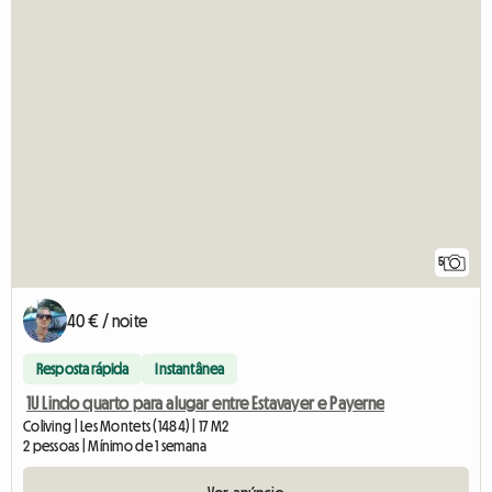
5
40 € / noite
Resposta rápida
Instantânea
1U Lindo quarto para alugar entre Estavayer e Payerne
Coliving | Les Montets (1484) | 17 M2
2 pessoas | Mínimo de 1 semana