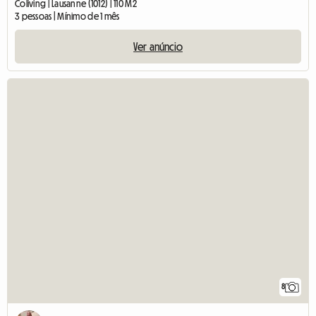
Coliving | Lausanne (1012) | 110 M2
3 pessoas | Mínimo de 1 mês
Ver anúncio
8