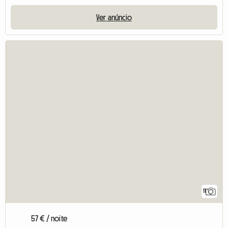
Ver anúncio
11
57 € / noite