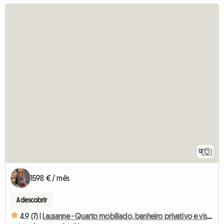
12
1598 € / mês
A descobrir
4.9 (7) |
Lausanne - Quarto mobiliado, banheiro privativo e vista para o jardim - Verde