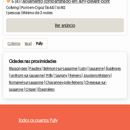
5 (4) |
Alojamento compartilhado em Avry-devant-pont
Coliving | Pont-en-Ogoz (1644) | 16 M2
1 pessoas | Mínimo de 3 noites
Ver anúncio
Coliving
›
Vaud
›
Pully
Cidades nas proximidades
Massongex |
Paudex |
Belmont-sur-Lausanne |
Lutry |
Lausanne |
Épalinges
|
Le Mont-sur-Lausanne |
Prilly |
Savigny |
Renens |
Jouxtens-Mézery |
Romanel-sur-Lausanne |
Chavannes-près-Renens |
Cheseaux-sur-
Lausanne |
Crissier |
Étagnières
Todos os quartos Pully