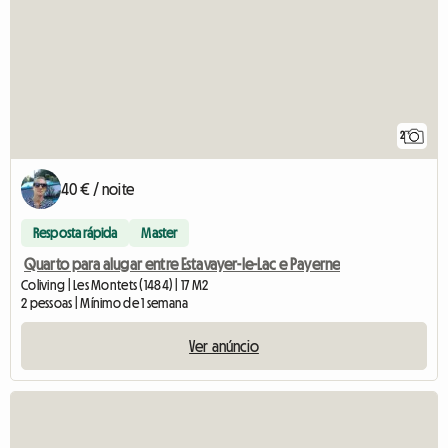
2
40 € / noite
Resposta rápida
Master
Quarto para alugar entre Estavayer-le-Lac e Payerne
Coliving | Les Montets (1484) | 17 M2
2 pessoas | Mínimo de 1 semana
Ver anúncio