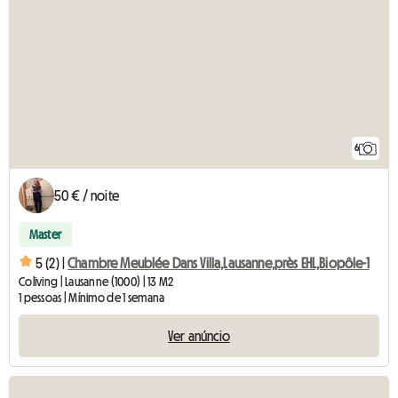
6
50 € / noite
Master
5 (2) |
Chambre Meublée Dans Villa,Lausanne,près EHL,Biopôle-1
Coliving | Lausanne (1000) | 13 M2
1 pessoas | Mínimo de 1 semana
Ver anúncio