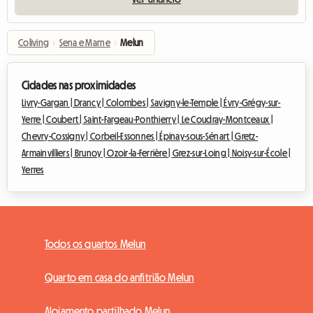
Coliving
›
Sena e Marne
›
Melun
Cidades nas proximidades
Livry-Gargan |
Drancy |
Colombes |
Savigny-le-Temple |
Évry-Grégy-sur-
Yerre |
Coubert |
Saint-Fargeau-Ponthierry |
Le Coudray-Montceaux |
Chevry-Cossigny |
Corbeil-Essonnes |
Épinay-sous-Sénart |
Gretz-
Armainvilliers |
Brunoy |
Ozoir-la-Ferrière |
Grez-sur-Loing |
Noisy-sur-École |
Yerres
Todos os quartos Melun
Quarto em casa do anfitrião Melun
Alojamento partilhado Melun