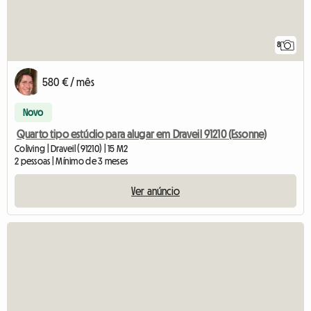
8
580 € / mês
Novo
Quarto tipo estúdio para alugar em Draveil 91210 (Essonne)
Coliving | Draveil (91210) | 15 M2
2 pessoas | Mínimo de 3 meses
Ver anúncio