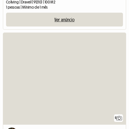
Coliving | Draveil (91210) | 100 M2
1 pessoas | Mínimo de 1 mês
Ver anúncio
5