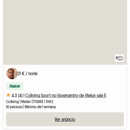
8
21 € / noite
Master
4.3 (4) |
Coliving Sport no hipercentro de Melun sala 5
Coliving | Melun (77000) | 11 M2
10 pessoas | Mínimo de 1 semana
Ver anúncio