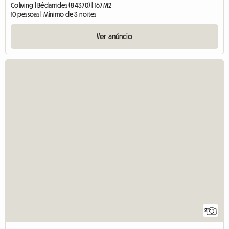
Coliving | Bédarrides (84370) | 167 M2
10 pessoas | Mínimo de 3 noites
Ver anúncio
2