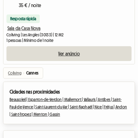
35 € / noite
Resposta rápida
Sala da Casa Nova
Coliving | Les Angles (30133) | 12 M2
1 pessoas | Mínimo de 1 noite
Ver anúncio
Coliving
›
Cannes
Cidades nas proximidades
Beausoleil |
Esparron-de-Verdon |
Mallemort |
Vallauris |
Antibes |
Saint-
Paul-de-Vence |
Saint-Laurent-du-Var |
Saint-Raphaël |
Nice |
Fréjus |
Andon
|
Saint-Tropez |
Menton |
Gassin