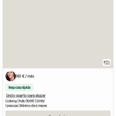
7
981 € / mês
Resposta rápida
Lindo quarto para alugar
Coliving | Pully (1009) | 20 M2
1 pessoas | Mínimo de 6 meses