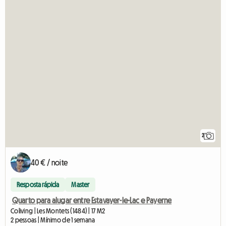
2
40 € / noite
Resposta rápida
Master
Quarto para alugar entre Estavayer-le-Lac e Payerne
Coliving | Les Montets (1484) | 17 M2
2 pessoas | Mínimo de 1 semana