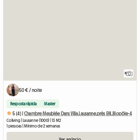
8
50 € / noite
Resposta rápida
Master
5 (4) |
Chambre Meublée Dans Villa,Lausanne,près EHL,Biopôle-4
Coliving | Lausanne (1000) | 13 M2
1 pessoas | Mínimo de 2 semanas
Ver anúncio