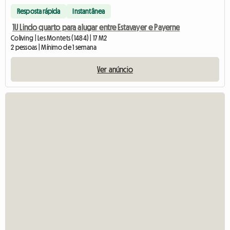
Resposta rápida
Instantânea
1U Lindo quarto para alugar entre Estavayer e Payerne
Coliving | Les Montets (1484) | 17 M2
2 pessoas | Mínimo de 1 semana
Ver anúncio