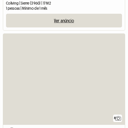
Coliving | Sierre (3960) | 17 M2
1 pessoas | Mínimo de 1 mês
Ver anúncio
8