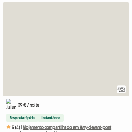
6
39 € / noite
Resposta rápida
Instantânea
5 (4) |
Alojamento compartilhado em Avry-devant-pont