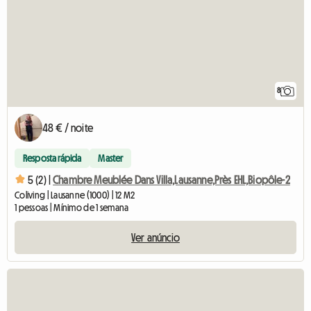
8
48 € / noite
Resposta rápida
Master
5 (2) |
Chambre Meublée Dans Villa,Lausanne,Près EHL,Biopôle-2
Coliving | Lausanne (1000) | 12 M2
1 pessoas | Mínimo de 1 semana
Ver anúncio