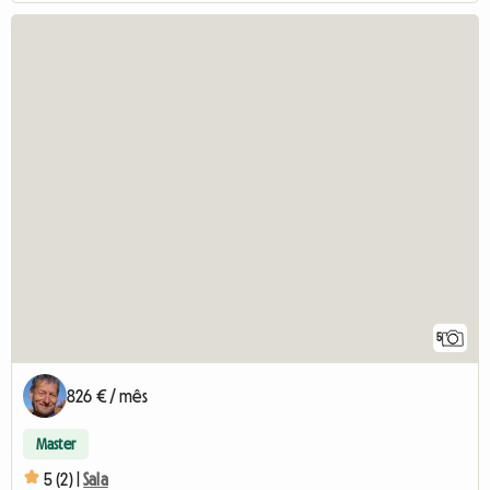
5
826 € / mês
Master
5 (2) |
Sala