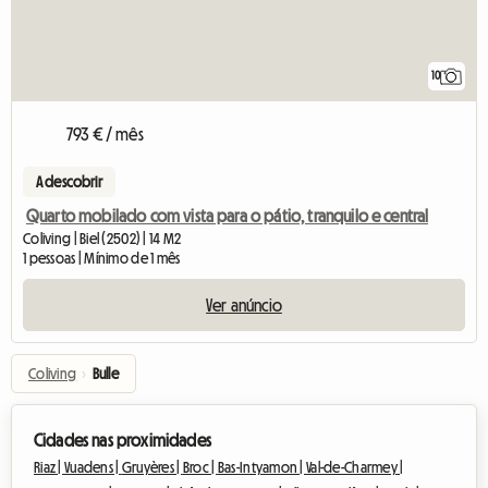
10
793 € / mês
A descobrir
Quarto mobilado com vista para o pátio, tranquilo e central
Coliving | Biel (2502) | 14 M2
1 pessoas | Mínimo de 1 mês
Ver anúncio
Coliving
›
Bulle
Cidades nas proximidades
Riaz |
Vuadens |
Gruyères |
Broc |
Bas-Intyamon |
Val-de-Charmey |