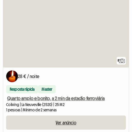
8
28 € / noite
Resposta rápida
Master
Quarto amplo e bonito, a 2 min da estação ferroviária
Coliving | La Neuveville (2520) | 25 M2
1 pessoas | Mínimo de 2 semanas
Ver anúncio