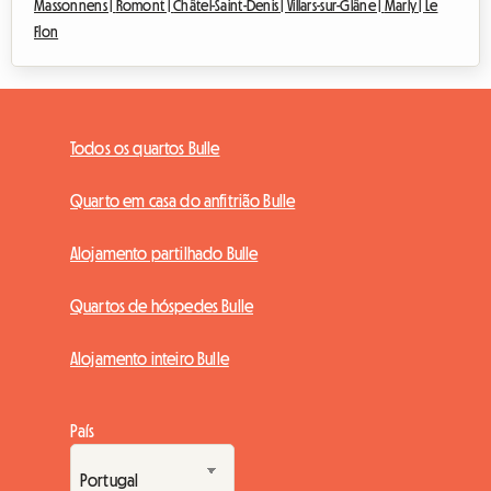
Massonnens |
Romont |
Châtel-Saint-Denis |
Villars-sur-Glâne |
Marly |
Le
Flon
Todos os quartos Bulle
Quarto em casa do anfitrião Bulle
Alojamento partilhado Bulle
Quartos de hóspedes Bulle
Alojamento inteiro Bulle
País