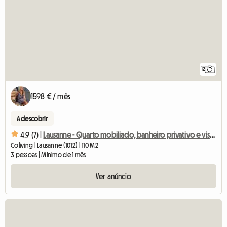
12
1598 € / mês
A descobrir
4.9 (7) |
Lausanne - Quarto mobiliado, banheiro privativo e vista para o jardim - Verde
Coliving | Lausanne (1012) | 110 M2
3 pessoas | Mínimo de 1 mês
Ver anúncio