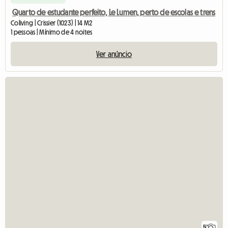
Quarto de estudante perfeito, Le Lumen, perto de escolas e trens
Coliving | Crissier (1023) | 14 M2
1 pessoas | Mínimo de 4 noites
Ver anúncio
5