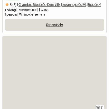
5 (2) |
Chambre Meublée Dans Villa,Lausanne,près EHL,Biopôle-1
Coliving | Lausanne (1000) | 13 M2
1 pessoas | Mínimo de 1 semana
Ver anúncio
10