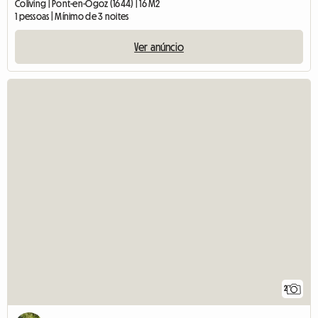
Coliving | Pont-en-Ogoz (1644) | 16 M2
1 pessoas | Mínimo de 3 noites
Ver anúncio
2