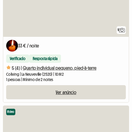
5
33 € / noite
Verificado
Resposta rápida
5 (4) |
Quarto individual pequeno, pied-à-terre
Coliving | La Neuveville (2520) | 10 M2
1 pessoas | Mínimo de 2 noites
Ver anúncio
Vídeo