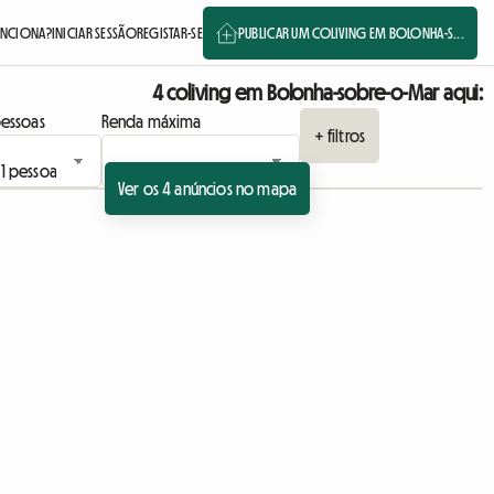
NCIONA?
INICIAR SESSÃO
REGISTAR-SE
PUBLICAR UM COLIVING EM BOLONHA-S...
4 coliving em Bolonha-sobre-o-Mar aqui:
essoas
Renda máxima
+ filtros
Ver os 4 anúncios no mapa