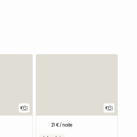
4
4
21 € / noite