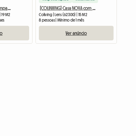
Quarto em Coliving Compartilhado em Abbeville - Alto Padrão
[COLINVING] Casa NOVA com academia
| 19 M2
Coliving | Lens (62300) | 15 M2
ses
8 pessoas | Mínimo de 1 mês
io
Ver anúncio