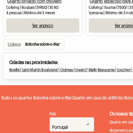
Quarto privado com chuveiro
Coliving | Roubaix (59100) | 15 M2
Coliving | Tournai (7500) | 
4 pessoas | Mínimo de 3 meses
1 pessoas | Mínimo de 3 noi
Ver anúncio
Ver anúnc
Coliving
›
Bolonha-sobre-o-Mar
Cidades nas proximidades
Nivelle |
Saint-Martin-Boulogne |
Outreau |
Inxent |
Wailly-Beaucamp |
Louches |
Todos os quartos Bolonha-sobre-o-Mar
Quarto em casa do anfitrião Bol
País
Os nossos ti
Quarto em casa
Alojamento pa