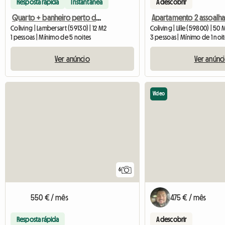
Resposta rápida
Instantânea
A descobrir
Quarto + banheiro perto do Catho - Euratech, meia pensão possível
Coliving | Lambersart (59130) | 12 M2
Coliving | Lille (59800) | 50 
1 pessoas | Mínimo de 5 noites
3 pessoas | Mínimo de 1 noi
Ver anúncio
Ver anúnc
Vídeo
6
550 € / mês
475 € / mês
Resposta rápida
A descobrir