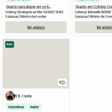
Quarto para alugar em co-living para 3 pessoas
Coliving | Boulogne-sur-Mer (62200) | 10 M2
Coliving | Abbeville (80100) 
3 pessoas | Mínimo de 6 noites
3 pessoas | Mínimo de 3 me
Ver anúncio
Ver anúnc
Vídeo
11
9 € / noite
Instantânea
Master