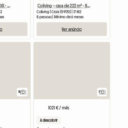
LINDOS QUARTOS EM CROIX - Banheiro privativo e WC -
Coliving – casa de 222 m² - 8 quartos e banheiros privativos
M2
Coliving | Croix (59170) | 17 M2
ses
8 pessoas | Mínimo de 6 meses
io
Ver anúncio
18
7
1021 € / mês
A descobrir