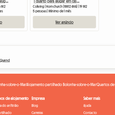
Quarto espaçoso para alugar no centro da cidade.
1 quarto para alugar em casa compartilhada com 3 quartos
35 M2
Coliving | Hornchurch (RM12 4HA) | 19 M2
tes
5 pessoas | Mínimo de 1 mês
io
Ver anúncio
Quend
onha-sobre-o-Mar
Alojamento partilhado Bolonha-sobre-o-Mar
Quartos de
pos de alojamento
Empresa
Saber mais
 do anfitrião
Blog
Ajuda
rtilhado
Carreiras
Contacto