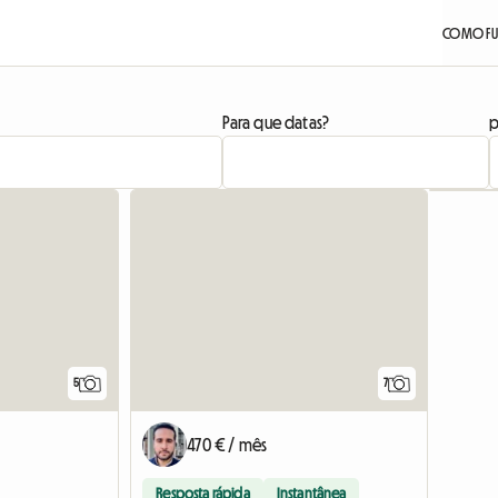
COMO FU
Para que datas?
p
5
7
470 € / mês
Resposta rápida
Instantânea