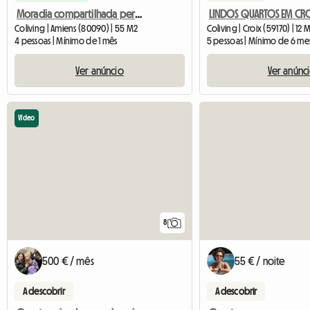
Moradia compartilhada perto da estação de trem
Coliving | Amiens (80090) | 55 M2
Coliving | Croix (59170) | 12 
4 pessoas | Mínimo de 1 mês
5 pessoas | Mínimo de 6 me
Ver anúncio
Ver anúnc
Vídeo
8
500 € / mês
55 € / noite
A descobrir
A descobrir