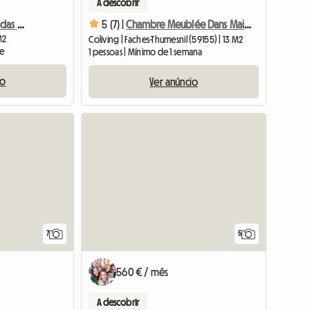
A descobrir
Apartamento 2 assoalhadas / T2 50 m2
5 (7) |
Chambre Meublée Dans Maison
M2
Coliving | Faches-Thumesnil (59155) | 13 M2
te
1 pessoas | Mínimo de 1 semana
io
Ver anúncio
7
5
560 € / mês
A descobrir