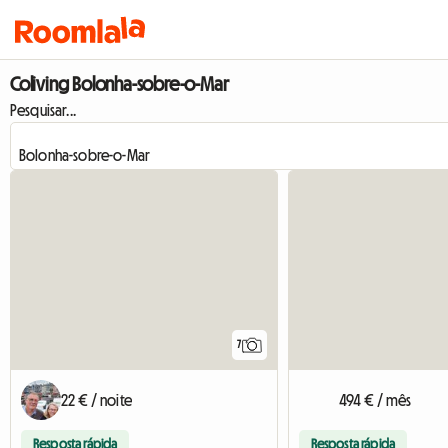
Coliving Bolonha-sobre-o-Mar
Pesquisar...
7
22 € / noite
494 € / mês
Resposta rápida
Resposta rápida