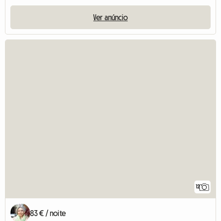
Ver anúncio
12
83 € / noite