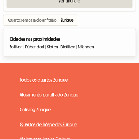
Ver anúncio
Quartos em casa do anfitrião
›
Zurique
Cidades nas proximidades
Zollikon |
Dübendorf |
Kloten |
Dietlikon |
Fällanden
Todos os quartos Zurique
Alojamento partilhado Zurique
Coliving Zurique
Quartos de hóspedes Zurique