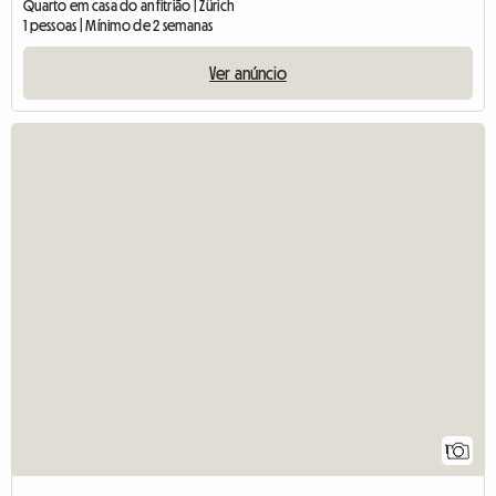
Quarto em casa do anfitrião | Zürich
1 pessoas | Mínimo de 2 semanas
Ver anúncio
1