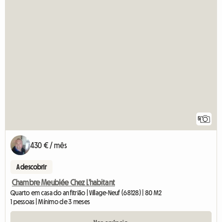
5
430 € / mês
A descobrir
Chambre Meublée Chez L'habitant
Quarto em casa do anfitrião | Village-Neuf (68128) | 80 M2
1 pessoas | Mínimo de 3 meses