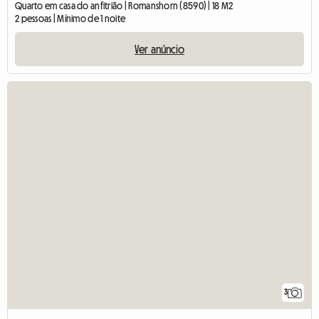
Quarto em casa do anfitrião | Romanshorn (8590) | 18 M2
2 pessoas | Mínimo de 1 noite
Ver anúncio
3