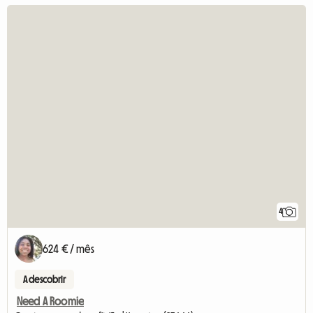
4
624 € / mês
A descobrir
Need A Roomie