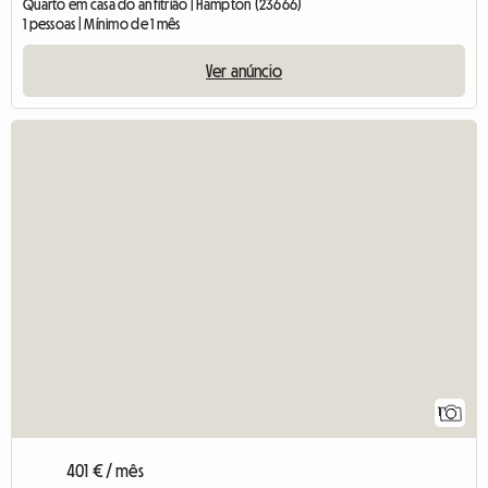
Quarto em casa do anfitrião | Hampton (23666)
1 pessoas | Mínimo de 1 mês
Ver anúncio
Ver o
1
401 € / mês