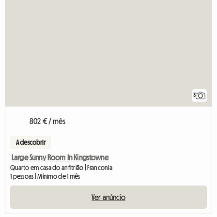
3
802 € / mês
A descobrir
Large Sunny Room In Kingstowne
Quarto em casa do anfitrião | Franconia
1 pessoas | Mínimo de 1 mês
Ver anúncio