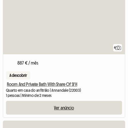
6
887 € / mês
A descobrir
Room And Private Bath With Share Of Sf H
Quarto em casa do anfitrião | Annandale (22003)
1 pessoas | Mínimo de 2 meses
Ver anúncio