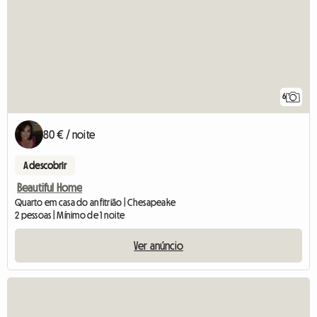
6
80 € / noite
A descobrir
Beautiful Home
Quarto em casa do anfitrião | Chesapeake
2 pessoas | Mínimo de 1 noite
Ver anúncio