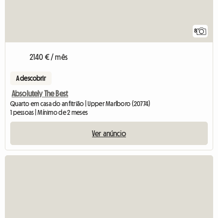
8
2140 € / mês
A descobrir
Absolutely The Best
Quarto em casa do anfitrião | Upper Marlboro (20774)
1 pessoas | Mínimo de 2 meses
Ver anúncio