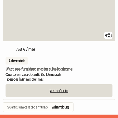
4
758 € / mês
A descobrir
Must see-furnished master suite loghome
Quarto em casa do anfitrião | Annapolis
1 pessoas | Mínimo de 1 mês
Ver anúncio
Quartos em casa do anfitrião
›
Williamsburg