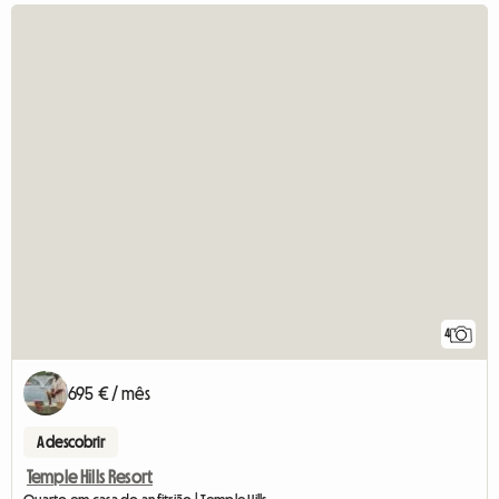
4
695 € / mês
A descobrir
Temple Hills Resort