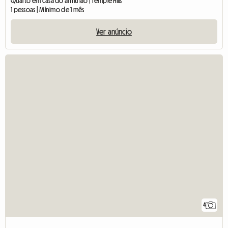
Quarto em casa do anfitrião | Temple Hills
1 pessoas | Mínimo de 1 mês
Ver anúncio
4