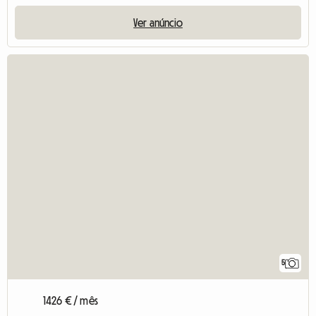
Ver anúncio
5
1426 € / mês