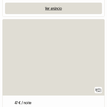
Ver anúncio
3
47 € / noite