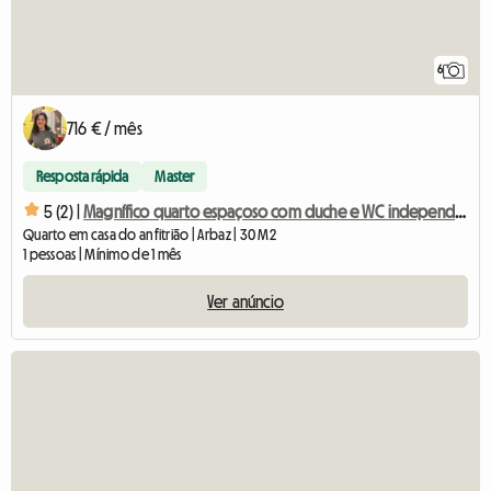
6
716 € / mês
Resposta rápida
Master
5 (2) |
Magnífico quarto espaçoso com duche e WC independente
Quarto em casa do anfitrião | Arbaz | 30 M2
1 pessoas | Mínimo de 1 mês
Ver anúncio