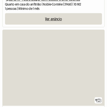
Quarto em casa do anfitrião | Noble-Contrée (3968) | 10 M2
1 pessoas | Mínimo de 1 mês
Ver anúncio
9