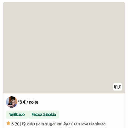
8
48 € / noite
Verificado
Resposta rápida
5 (6) |
Quarto para alugar em Ayent em casa de aldeia