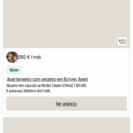
7
2182 € / mês
Novo
Apartamento com encanto em Botyre, Ayent
Quarto em casa do anfitrião | Ayent (1966) | 120 M2
5 pessoas | Mínimo de 1 mês
Ver anúncio
Ver o a