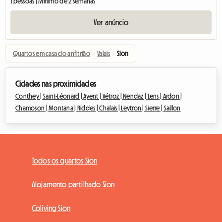
1 pessoas | Mínimo de 2 semanas
Ver anúncio
Quartos em casa do anfitrião
›
Valais
›
Sion
Cidades nas proximidades
Conthey |
Saint-Léonard |
Ayent |
Vétroz |
Nendaz |
Lens |
Ardon |
Chamoson |
Montana |
Riddes |
Chalais |
Leytron |
Sierre |
Saillon
Todos os quartos Sion
Alojamento partilhado Sion
Coliving Sion