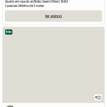
Quarto em casa do anfitrião | Ayent (1966) | 10 M2
2 pessoas | Mínimo de 3 noites
Ver anúncio
Vídeo
8