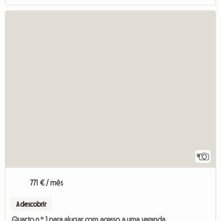
9
771 € / mês
A descobrir
Quarto n.º 1 para alugar com acesso a uma varanda