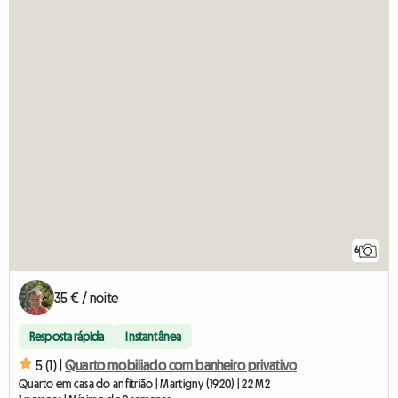
6
35 € / noite
Resposta rápida
Instantânea
5 (1) |
Quarto mobiliado com banheiro privativo
Quarto em casa do anfitrião | Martigny (1920) | 22 M2