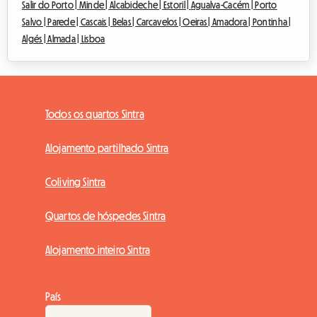
Salir do Porto |
Minde |
Alcabideche |
Estoril |
Agualva-Cacém |
Porto
Salvo |
Parede |
Cascais |
Belas |
Carcavelos |
Oeiras |
Amadora |
Pontinha |
Algés |
Almada |
Lisboa
Todos os quartos Sintra
Alojamento partilhado Sintra
Coliving Sintra
Quartos de hóspedes Sintra
Alojamento inteiro Sintra
País