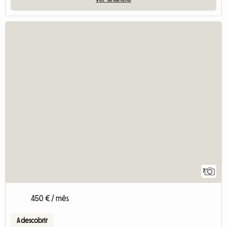
7
450 € / mês
A descobrir