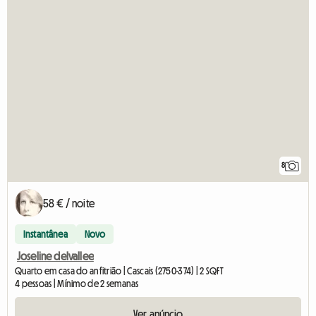
8
58 € / noite
Instantânea
Novo
Joseline delvallee
Quarto em casa do anfitrião | Cascais (2750-374) | 2 SQFT
4 pessoas | Mínimo de 2 semanas
Ver anúncio