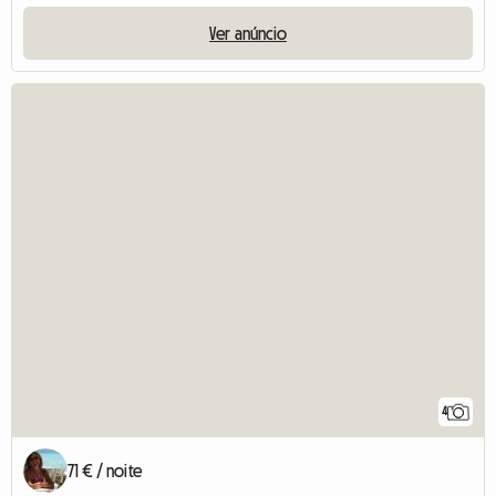
Ver anúncio
4
71 € / noite