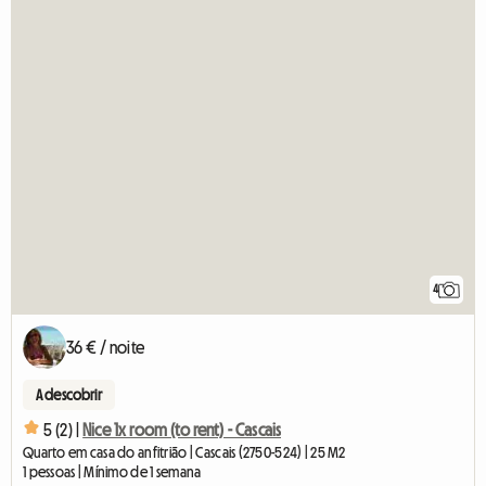
4
36 € / noite
A descobrir
5 (2) |
Nice 1x room (to rent) - Cascais
Quarto em casa do anfitrião | Cascais (2750-524) | 25 M2
1 pessoas | Mínimo de 1 semana