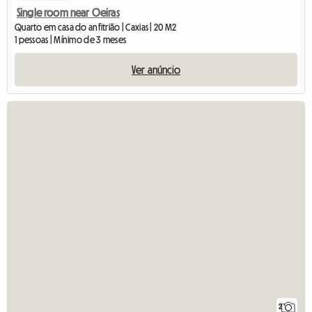
Single room near Oeiras
Quarto em casa do anfitrião | Caxias | 20 M2
1 pessoas | Mínimo de 3 meses
Ver anúncio
2