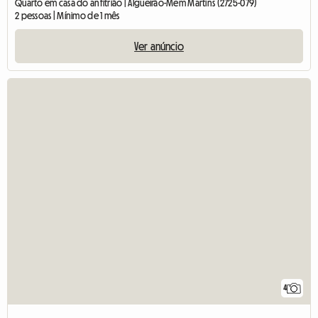
Quarto em casa do anfitrião | Algueirão-Mem Martins (2725-079)
2 pessoas | Mínimo de 1 mês
Ver anúncio
4