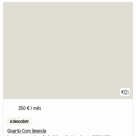
4
250 € / mês
A descobrir
Quarto Com Varanda