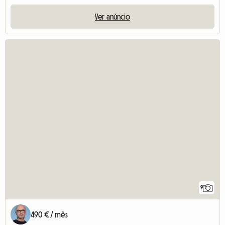
Ver anúncio
9
490 € / mês