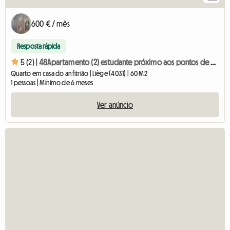
600 € / mês
Resposta rápida
5 (2) |
48Apartamento (2) estudante próximo aos pontos de ônibus 48-25
Quarto em casa do anfitrião | Liège (4031) | 60 M2
1 pessoas | Mínimo de 6 meses
Ver anúncio