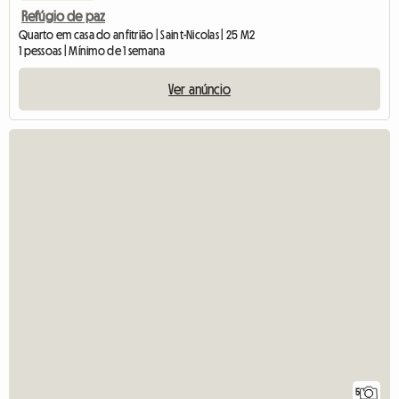
Refúgio de paz
Quarto em casa do anfitrião | Saint-Nicolas | 25 M2
1 pessoas | Mínimo de 1 semana
Ver anúncio
5