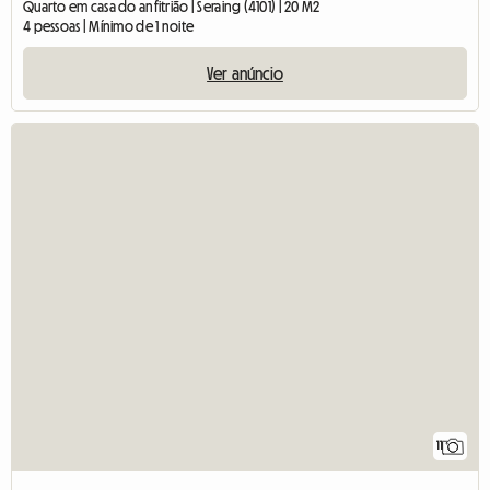
Quarto em casa do anfitrião | Seraing (4101) | 20 M2
4 pessoas | Mínimo de 1 noite
Ver anúncio
11