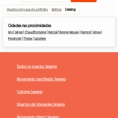
Quartos em casa do anfitrião
›
Valônia
›
Seraing
Cidades nas proximidades
Ans |
Liège |
Chaudfontaine |
Herstal |
Beyne-Heusay |
Hamoir |
Amay |
Pepinster |
Theux |
Lanaken
Todos os quartos Seraing
Alojamento partilhado Seraing
Coliving Seraing
Quartos de hóspedes Seraing
Alojamento inteiro Seraing