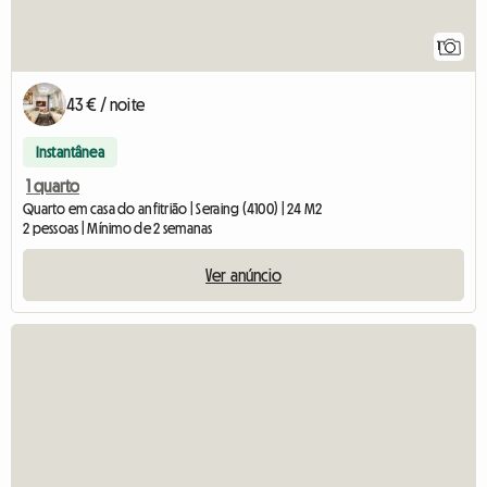
1
43 € / noite
Instantânea
1 quarto
Quarto em casa do anfitrião | Seraing (4100) | 24 M2
2 pessoas | Mínimo de 2 semanas
Ver anúncio
Ver