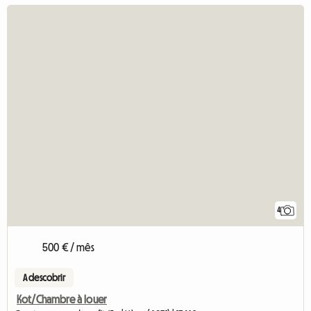
4
500 € / mês
A descobrir
Kot/Chambre à louer