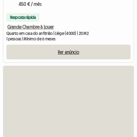
450 € / mês
Resposta rápida
Grande Chambre à Louer
Quarto em casa do anfitrião | Liège (4000) | 20 M2
1 pessoas | Mínimo de 6 meses
Ver anúncio
Ver