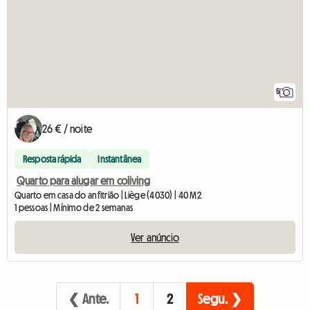
5
26 € / noite
Resposta rápida
Instantânea
Quarto para alugar em coliving
Quarto em casa do anfitrião | Liège (4030) | 40 M2
1 pessoas | Mínimo de 2 semanas
Ver anúncio
❮ Ante.
1
2
Segu. ❯