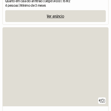
Quarto em casa do anfitrião | Liège (4031) | 15 M2
4 pessoas | Mínimo de 3 meses
Ver anúncio
6