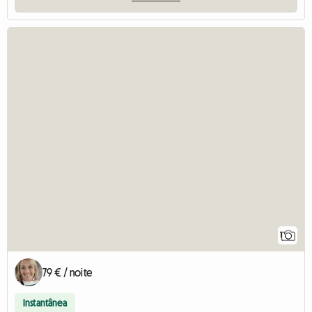
1
79 € / noite
Instantânea