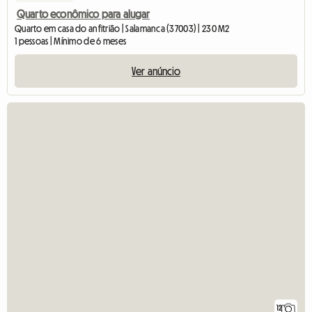
Quarto econômico para alugar
Quarto em casa do anfitrião | Salamanca (37003) | 230 M2
1 pessoas | Mínimo de 6 meses
Ver anúncio
12