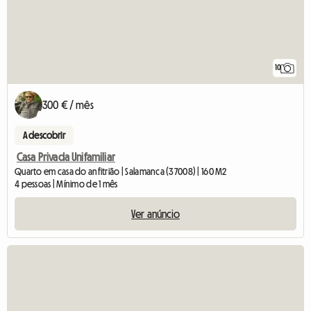
10
300 € / mês
A descobrir
Casa Privada Unifamiliar
Quarto em casa do anfitrião | Salamanca (37008) | 160 M2
4 pessoas | Mínimo de 1 mês
Ver anúncio