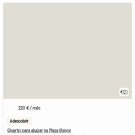
4
220 € / mês
A descobrir
Quarto para alugar na Plaza Mayor