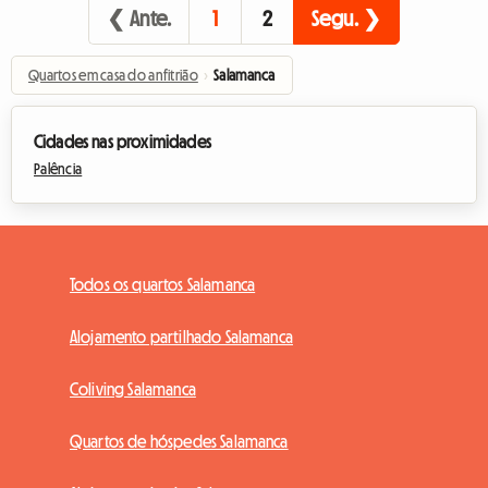
❮ Ante.
1
2
Segu. ❯
Quartos em casa do anfitrião
›
Salamanca
Cidades nas proximidades
Palência
Todos os quartos Salamanca
Alojamento partilhado Salamanca
Coliving Salamanca
Quartos de hóspedes Salamanca