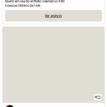
Quarto em casa do anfitrião | Salamanca | 11 M2
4 pessoas | Mínimo de 1 mês
Ver anúncio
10