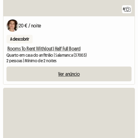
8
20 € / noite
A descobrir
Rooms To Rent With(out) Half Full Board
Quarto em casa do anfitrião | Salamanca (37003)
2 pessoas | Mínimo de 2 noites
Ver anúncio