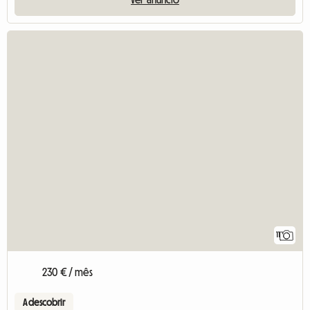
11
230 € / mês
A descobrir