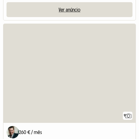
Ver anúncio
9
260 € / mês