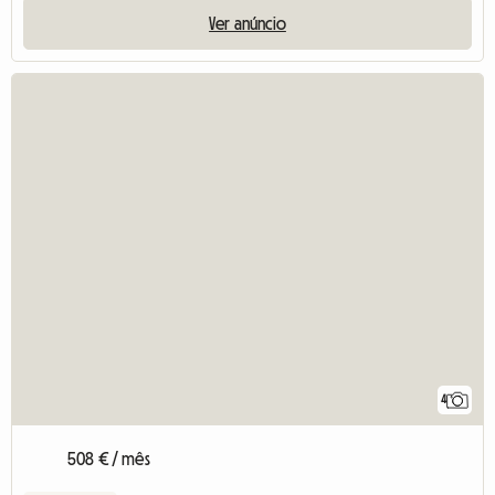
Ver anúncio
4
508 € / mês