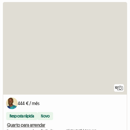
10
444 € / mês
Resposta rápida
Novo
Quarto para arrendar