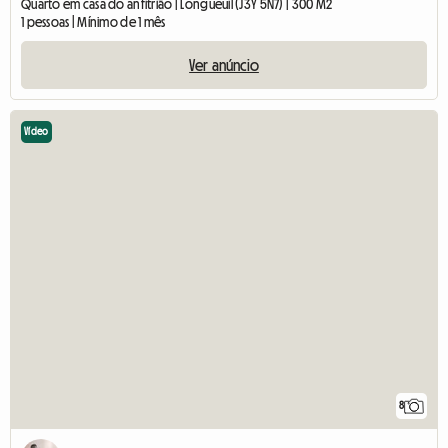
Quarto em casa do anfitrião | Longueuil (J3Y 5N7) | 300 M2
1 pessoas | Mínimo de 1 mês
Ver anúncio
Vídeo
8