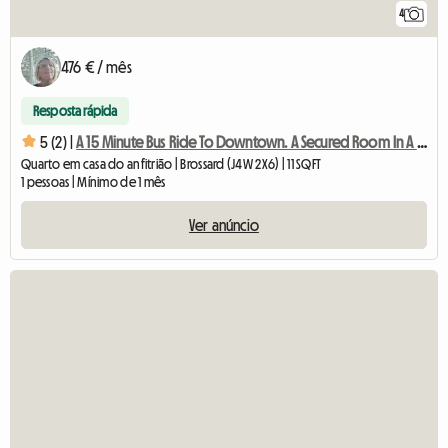
4
476 € / mês
Resposta rápida
5 (2) |
A 15 Minute Bus Ride To Downtown. A Secured Room In A Quiet
Quarto em casa do anfitrião | Brossard (J4W 2X6) | 11 SQFT
1 pessoas | Mínimo de 1 mês
Ver anúncio