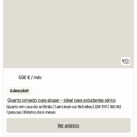
11
508 € / mês
A descobrir
Quarto privado para alugar – ideal para estudantes sérios
Quarto em casa do anfitrião | Saint-Jean-sur-Richelieu (J2W 1T9) | 180 M2
1 pessoas | Mínimo de 6 meses
Ver anúncio