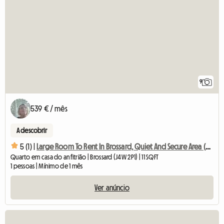
9
539 € / mês
A descobrir
5 (1) |
Large Room To Rent In Brossard, Quiet And Secure Area (copy)
Quarto em casa do anfitrião | Brossard (J4W 2P1) | 11 SQFT
1 pessoas | Mínimo de 1 mês
Ver anúncio