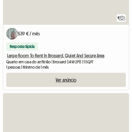
8
539 € / mês
Resposta rápida
Large Room To Rent In Brossard, Quiet And Secure Area
Quarto em casa do anfitrião | Brossard (J4W 2P1) | 11 SQFT
1 pessoas | Mínimo de 1 mês
Ver anúncio