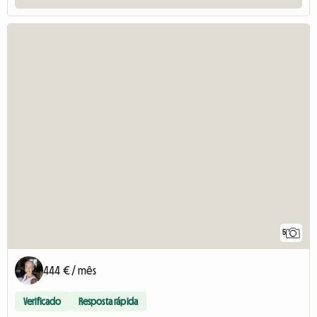
5
444 € / mês
Verificado
Resposta rápida