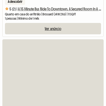
A descobrir
5 (2) |
A 15 Minute Bus Ride To Downtown. A Secured Room In A Quiet
Quarto em casa do anfitrião | Brossard (J4W 2X6) | 11 SQFT
1 pessoas | Mínimo de 1 mês
Ver anúncio