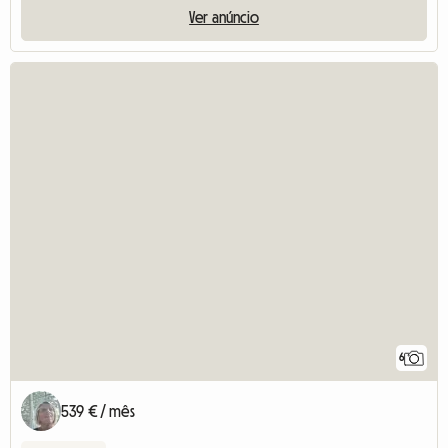
Ver anúncio
6
539 € / mês