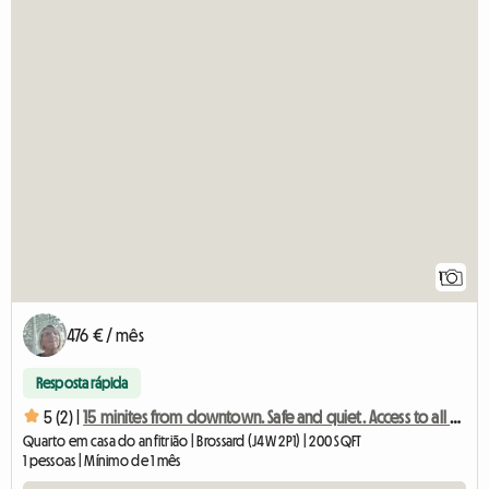
Ve
1
476 € / mês
Resposta rápida
5 (2) |
15 minites from downtown. Safe and quiet. Access to all the
Quarto em casa do anfitrião | Brossard (J4W 2P1) | 200 SQFT
1 pessoas | Mínimo de 1 mês