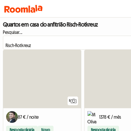
Quartos em casa do anfitrião Risch-Rotkreuz
Pesquisar...
5
87 € / noite
1378 € / mês
Resposta rápida
Novo
Resposta rápida