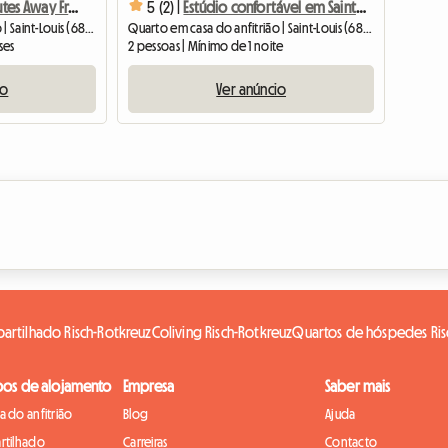
Flatshare 10 Minutes Away From Basel City
5 (2) |
Estúdio confortável em Saint-Louis – cerca de Suiza (RM1221)
Quarto em casa do anfitrião | Saint-Louis (68300) | 13 M2
Quarto em casa do anfitrião | Saint-Louis (68300) | 25 M2
ses
2 pessoas | Mínimo de 1 noite
io
Ver anúncio
artilhado Risch-Rotkreuz
Coliving Risch-Rotkreuz
Quartos de hóspedes Ris
pos de alojamento
Empresa
Saber mais
 do anfitrião
Blog
Ajuda
rtilhado
Carreiras
Contacto