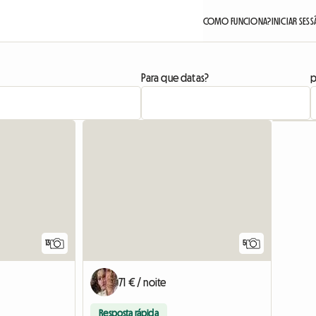
COMO FUNCIONA?
INICIAR SES
Para que datas?
p
13
5
71 € / noite
Resposta rápida