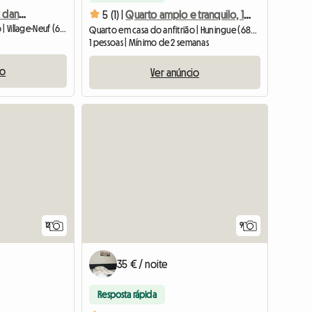
Chambre chez l'habitant dans une maison individuelle
5 (1) |
Quarto amplo e tranquilo, 18 m2, totalmente equipado
Quarto em casa do anfitrião | Village-Neuf (68128) | 22 M2
Quarto em casa do anfitrião | Huningue (68330) | 18 M2
1 pessoas | Mínimo de 2 semanas
io
Ver anúncio
12
9
35 € / noite
Resposta rápida