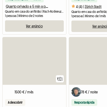
Quarto privado a 5 min a pé da estação de comboios
4 (4) |
Zürich Stadt
Quarto em casa do anfitrião | Risch-Rotkreuz (6343) | 15 M2
1 pessoas | Mínimo de 2 noites
1 pessoas | Mínimo de 1 mês
Ver anúncio
Ver anúnc
Ver o anúncio
1
1500 € / mês
78 € / noite
A descobrir
Resposta rápida