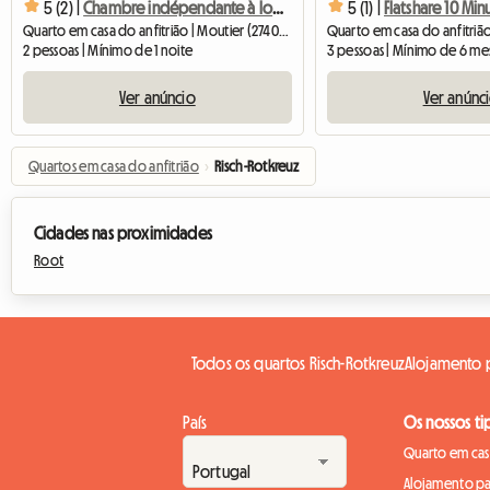
5 (2) |
Chambre indépendante à louer
5 (1) |
Quarto em casa do anfitrião | Moutier (2740) | 23 M2
2 pessoas | Mínimo de 1 noite
3 pessoas | Mínimo de 6 me
Ver anúncio
Ver anúnc
Quartos em casa do anfitrião
›
Risch-Rotkreuz
Cidades nas proximidades
Root
Todos os quartos Risch-Rotkreuz
Alojamento p
País
Os nossos ti
Quarto em casa
Alojamento pa