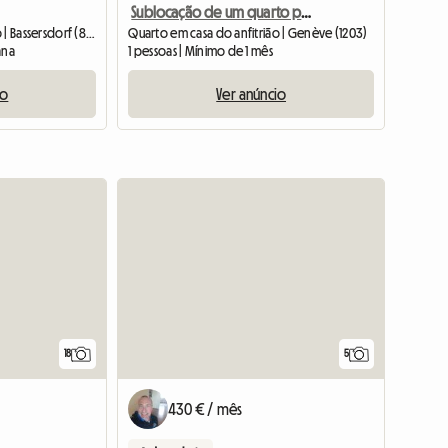
Sublocação de um quarto por 1 mês
Quarto em casa do anfitrião | Bassersdorf (8303) | 18 M2
Quarto em casa do anfitrião | Genève (1203)
ana
1 pessoas | Mínimo de 1 mês
io
Ver anúncio
18
5
430 € / mês