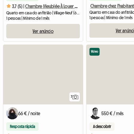
3.7 (5) |
Chambre Meublée À Louer Chez L'habitant
Quarto em casa do anfitrião | Village-Neuf (68128) | 70 M2
1 pessoas | Mínimo de 1 mês
1 pessoas | Mínimo de 1 mês
Ver anúnc
Ver anúncio
Vídeo
7
66 € / noite
550 € / mês
Resposta rápida
A descobrir