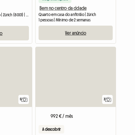
Bem no centro da cidade
Quarto em casa do anfitrião | Zürich
Quarto em casa do anfitrião | Zürich (8001) | 120 M2
1 pessoas | Mínimo de 2 semanas
Ver anúncio
io
5
3
992 € / mês
A descobrir