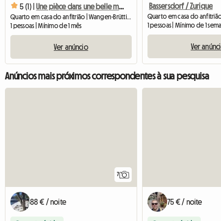
Bassersdorf / Zurique
5 (1) |
Une pièce dans une belle maison
Quarto em casa do anfitrião | Wangen-Brüttisellen (8602) | 20 M2
1 pessoas | Mínimo de 1 sem
1 pessoas | Mínimo de 1 mês
Ver anúnc
Ver anúncio
Anúncios mais próximos correspondentes à sua pesquisa
7
88 € / noite
75 € / noite