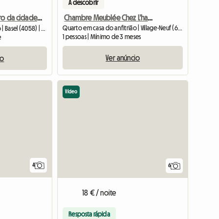
A descobrir
Chambre Meublée Chez L'habitant
Quarto no centro da cidade, perto do Reno, em localização privilegiada
Quarto em casa do anfitrião | Village-Neuf (68128) | 80 M2
Quarto em casa do anfitrião | Basel (4058) | 12 M2
1 pessoas | Mínimo de 3 meses
e
Ver anúncio
io
Vídeo
4
6
18 € / noite
Resposta rápida