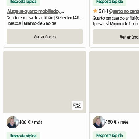
Resposta rápida
Resposta rápida
Aluga-se quarto mobiliado, banheiro luxuoso, jardim - Birsfelde
5 (1) |
Quarto em casa do anfitrião | Birsfelden (4127) | 100 M2
1 pessoas | Mínimo de 5 noites
1 pessoas | Mínimo de 1 noit
Ver anúncio
Ver anúnc
5
480 € / mês
400 € / mês
Resposta rápida
Resposta rápida