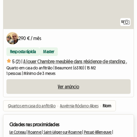
10
290 € / mês
Resposta rápida
Master
5 (2) |
A louer Chambre meublée dans résidence de standing .
Quarto em casa do anfitrião | Beaumont (63110) | 15 M2
1 pessoas | Mínimo de 3 meses
Ver anúncio
Quartos em casa do anfitrião
›
Auvérnia-Ródano-Alpes
›
Riom
Cidades nas proximidades
Le Coteau |
Roanne |
Saint-Léger-sur-Roanne |
Pessat-Villeneuve |