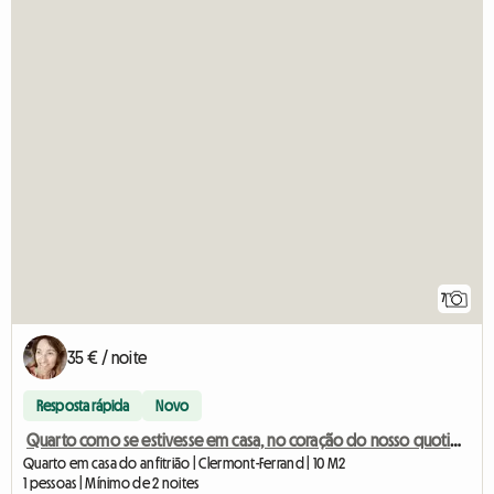
7
35 € / noite
Resposta rápida
Novo
Quarto como se estivesse em casa, no coração do nosso quotidiano 🏡🤝🌿
Quarto em casa do anfitrião | Clermont-Ferrand | 10 M2
1 pessoas | Mínimo de 2 noites