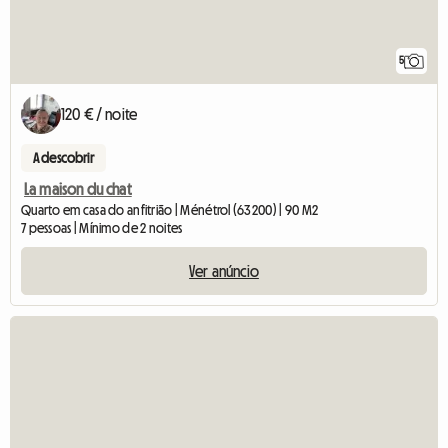
5
120 € / noite
A descobrir
La maison du chat
Quarto em casa do anfitrião | Ménétrol (63200) | 90 M2
7 pessoas | Mínimo de 2 noites
Ver anúncio