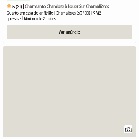
5 (21) |
Charmante Chambre à Louer Sur Chamalières
Quarto em casa do anfitrião | Chamalières (63400) | 9 M2
1 pessoas | Mínimo de 2 noites
Ver anúncio
Ver o
1