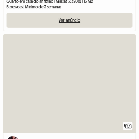
Quarto em casa do anfitrião | Marsat (63200) | 13 M2
5 pessoas | Mínimo de 3 semanas
Ver anúncio
5