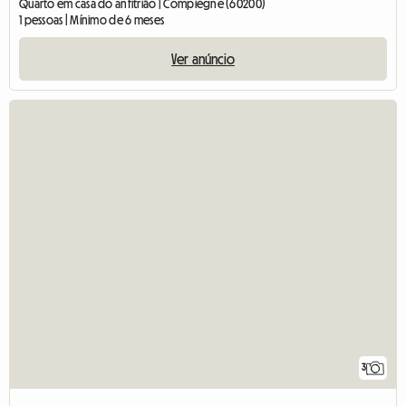
Quarto em casa do anfitrião | Compiègne (60200)
1 pessoas | Mínimo de 6 meses
Ver anúncio
3