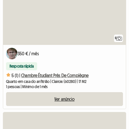
5
350 € / mês
Resposta rápida
5 (1) |
Chambre Étudiant Près De Compiègne
Quarto em casa do anfitrião | Clairoix (60280) | 17 M2
1 pessoas | Mínimo de 1 mês
Ver anúncio