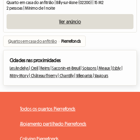
Quarto em casa do anfitrião | Billy-sur-Aisne (02200) | 15 M2
2 pessoas | Mínimo de 1 noite
Ver anúncio
Quartos em casa do anfitrião
›
Pierrefonds
Cidades nas proximidades
Les Andelys |
Creil |
Reims |
Saconin-et-Breuil |
Soissons |
Meaux |
Esbly |
Mitry-Mory |
Château-Thierry |
Chantilly |
Villeparisis |
Vaujours
Todos os quartos Pierrefonds
Alojamento partilhado Pierrefonds
Coliving Pierrefonds