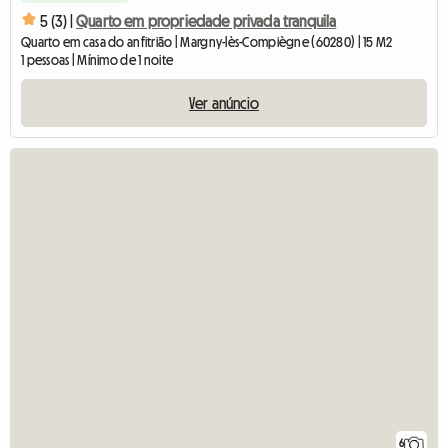
5 (3) |
Quarto em propriedade privada tranquila
Quarto em casa do anfitrião | Margny-lès-Compiègne (60280) | 15 M2
1 pessoas | Mínimo de 1 noite
Ver anúncio
6