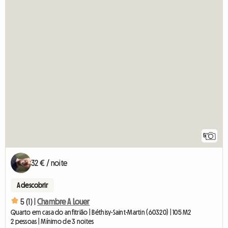
5
32 € / noite
A descobrir
5 (1) |
Chambre A Louer
Quarto em casa do anfitrião | Béthisy-Saint-Martin (60320) | 105 M2
2 pessoas | Mínimo de 3 noites