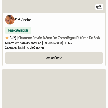
8
31 € / noite
Resposta rápida
5 (2) |
Chambre Privée à 8mn De Compiègne Et 40mn De Roissy Cdg
Quarto em casa do anfitrião | Janville (60150) | 18 M2
2 pessoas | Mínimo de 2 noites
Ver anúncio