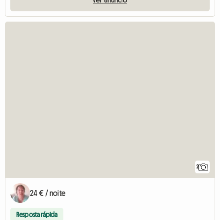
2
24 € / noite
Resposta rápida