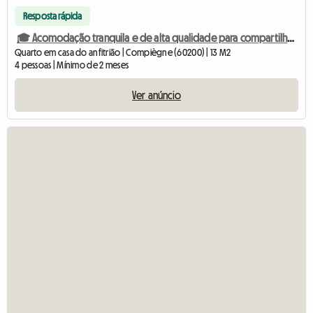
Resposta rápida
🎓 Acomodação tranquila e de alta qualidade para compartilhar quarto - Próximo à UTC/ESCOM
Quarto em casa do anfitrião | Compiègne (60200) | 13 M2
4 pessoas | Mínimo de 2 meses
Ver anúncio