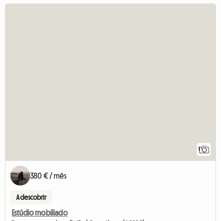
1
380 € / mês
A descobrir
Estúdio mobiliado