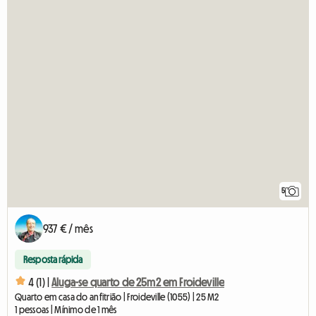
5
937 € / mês
Resposta rápida
4 (1) |
Aluga-se quarto de 25m2 em Froideville
Quarto em casa do anfitrião | Froideville (1055) | 25 M2
1 pessoas | Mínimo de 1 mês