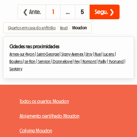
❮ Ante.
1
…
5
Segu. ❯
Quartos em casa do anfitrião
›
Vaud
›
Moudon
Cidades nas proximidades
Arnex-sur-Nyon |
Saint-George |
Signy-Avenex |
Ursy |
Rue |
Lucens |
Boulens |
Le Flon |
Servion |
Donneloye |
Fey |
Romont |
Pailly |
Yvonand |
Savigny
Todos os quartos Moudon
Alojamento partilhado Moudon
Coliving Moudon