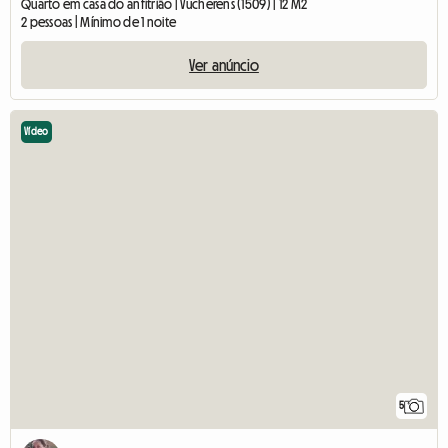
Quarto em casa do anfitrião | Vucherens (1509) | 12 M2
2 pessoas | Mínimo de 1 noite
Ver anúncio
Vídeo
5