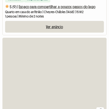
5 (9) |
Espaço para compartilhar, a poucos passos do lago
Quarto em casa do anfitrião | Cheyres-Châbles (1468) | 15 M2
1 pessoas | Mínimo de 2 noites
Ver anúncio