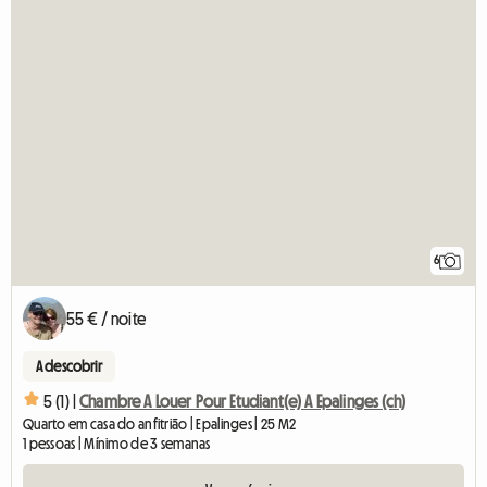
6
55 € / noite
A descobrir
5 (1) |
Chambre A Louer Pour Etudiant(e) A Epalinges (ch)
Quarto em casa do anfitrião | Epalinges | 25 M2
1 pessoas | Mínimo de 3 semanas