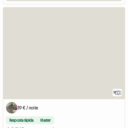
12
39 € / noite
Resposta rápida
Master