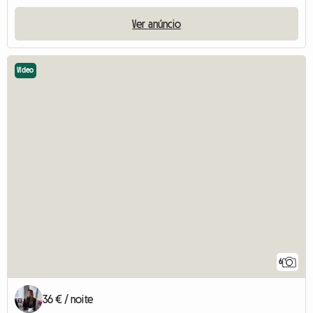
Ver anúncio
Vídeo
6
36 € / noite