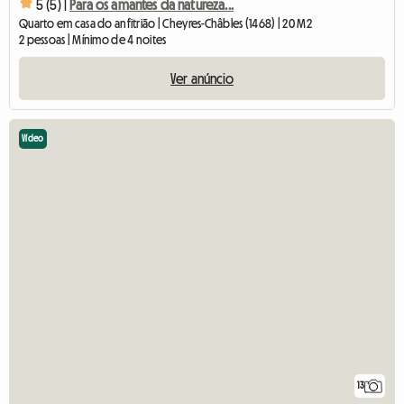
5 (5) |
Para os amantes da natureza...
Quarto em casa do anfitrião | Cheyres-Châbles (1468) | 20 M2
2 pessoas | Mínimo de 4 noites
Ver anúncio
Vídeo
13