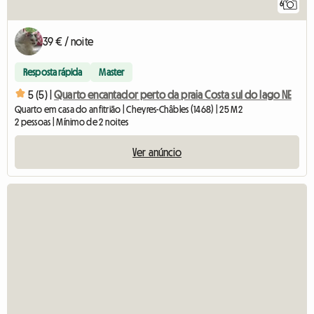
6
39 € / noite
Resposta rápida
Master
5 (5) |
Quarto encantador perto da praia Costa sul do lago NE
Quarto em casa do anfitrião | Cheyres-Châbles (1468) | 25 M2
2 pessoas | Mínimo de 2 noites
Ver anúncio