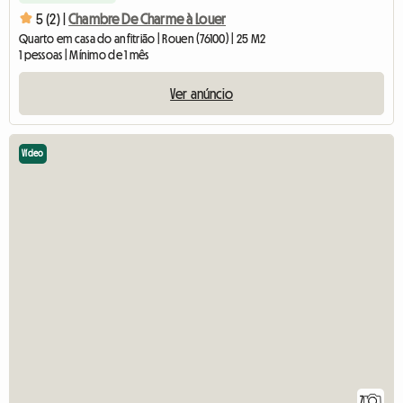
5 (2) |
Chambre De Charme à Louer
Quarto em casa do anfitrião | Rouen (76100) | 25 M2
1 pessoas | Mínimo de 1 mês
Ver anúncio
Vídeo
7