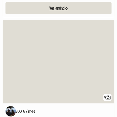
Ver anúncio
5
700 € / mês