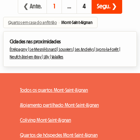
❮ Ante.
1
…
4
Segu. ❯
Quartos em casa do anfitrião
›
Mont-Saint-Aignan
Cidades nas proximidades
Étrépagny |
Le Mesnil-Esnard |
Louviers |
Les Andelys |
Lyons-la-Forêt |
Neufchâtel-en-Bray |
Lilly |
Valailles
Todos os quartos Mont-Saint-Aignan
Alojamento partilhado Mont-Saint-Aignan
Coliving Mont-Saint-Aignan
Quartos de hóspedes Mont-Saint-Aignan