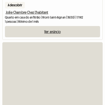
A descobrir
Jolie Chambre Chez L'habitant
Quarto em casa do anfitrião | Mont-Saint-Aignan (76130) | 17 M2
1 pessoas | Mínimo de 1 mês
Ver anúncio