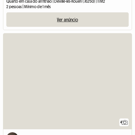
Quarto em casa do anfitrião | Déville-lès-Rouen (76250) | 11 M2
2 pessoas | Mínimo de 1 mês
Ver anúncio
4