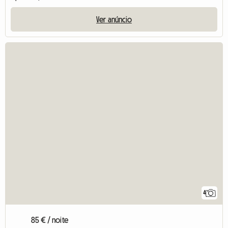
Ver anúncio
4
85 € / noite