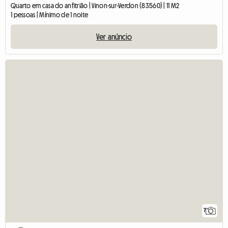
Quarto em casa do anfitrião | Vinon-sur-Verdon (83560) | 11 M2
1 pessoas | Mínimo de 1 noite
Ver anúncio
7