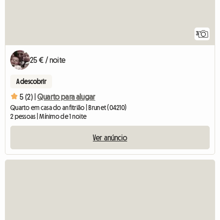
3
25 € / noite
A descobrir
5 (2) |
Quarto para alugar
Quarto em casa do anfitrião | Brunet (04210)
2 pessoas | Mínimo de 1 noite
Ver anúncio