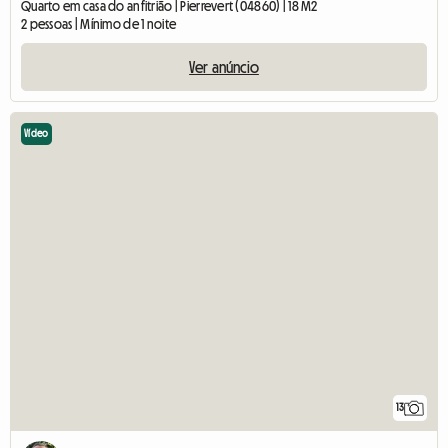
Quarto em casa do anfitrião | Pierrevert (04860) | 18 M2
2 pessoas | Mínimo de 1 noite
Ver anúncio
Vídeo
13