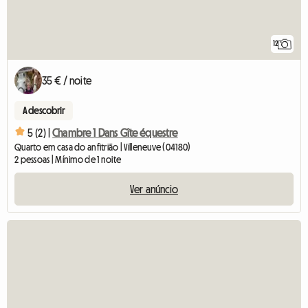
12
35 € / noite
A descobrir
5 (2) |
Chambre 1 Dans Gîte équestre
Quarto em casa do anfitrião | Villeneuve (04180)
2 pessoas | Mínimo de 1 noite
Ver anúncio