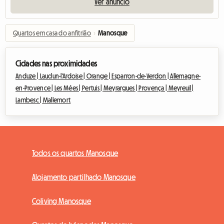
Ver anúncio
Quartos em casa do anfitrião
›
Manosque
Cidades nas proximidades
Anduze |
Laudun-l'Ardoise |
Orange |
Esparron-de-Verdon |
Allemagne-
en-Provence |
Les Mées |
Pertuis |
Meyrargues |
Provença |
Meyreuil |
Lambesc |
Mallemort
Todos os quartos Manosque
Alojamento partilhado Manosque
Coliving Manosque