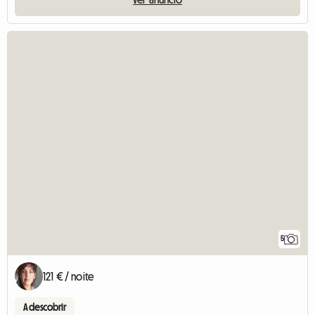
5
121 € / noite
A descobrir