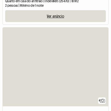
Quarto em casa do anfitrião | Indevillers (25470) | 18 M2
2 pessoas | Mínimo de 1 noite
Ver anúncio
6