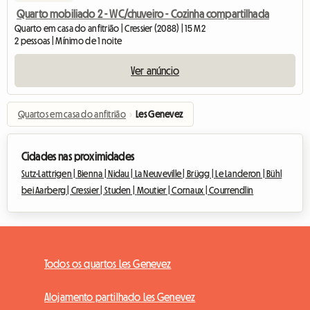
Quarto mobiliado 2 - WC/chuveiro - Cozinha compartilhada
Quarto em casa do anfitrião | Cressier (2088) | 15 M2
2 pessoas | Mínimo de 1 noite
Ver anúncio
Quartos em casa do anfitrião
›
Les Genevez
Cidades nas proximidades
Sutz-Lattrigen |
Bienna |
Nidau |
La Neuveville |
Brügg |
Le Landeron |
Bühl
bei Aarberg |
Cressier |
Studen |
Moutier |
Cornaux |
Courrendlin
Todos os quartos Les Genevez
Alojamento partilhado Les Genevez