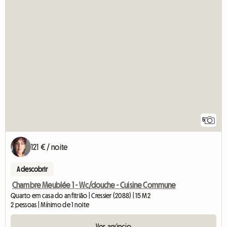
5
121 € / noite
A descobrir
Chambre Meublée 1 - Wc/douche - Cuisine Commune
Quarto em casa do anfitrião | Cressier (2088) | 15 M2
2 pessoas | Mínimo de 1 noite
Ver anúncio