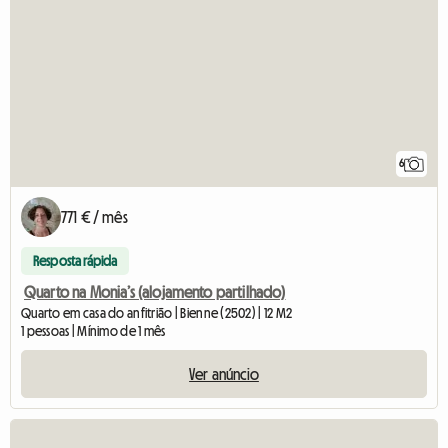
6
771 € / mês
Resposta rápida
Quarto na Monia’s (alojamento partilhado)
Quarto em casa do anfitrião | Bienne (2502) | 12 M2
1 pessoas | Mínimo de 1 mês
Ver anúncio