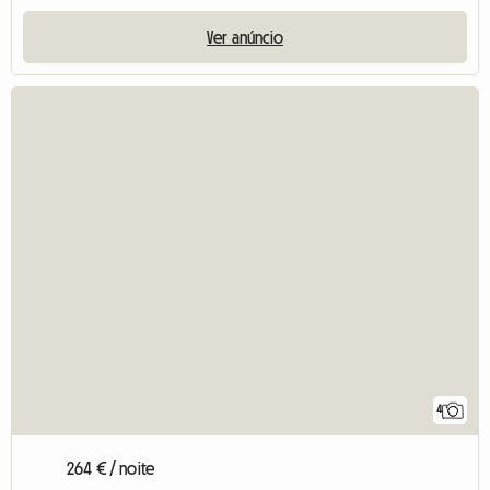
Ver anúncio
4
264 € / noite