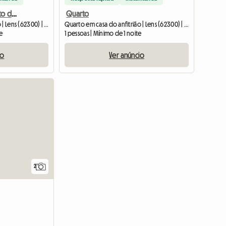
Quarto para alugar perto do Louvre-Lens
Quarto
Quarto em casa do anfitrião | Lens (62300) | 13 M2
Quarto em casa do anfitrião | Lens (62300) | 13 M2
te
1 pessoas | Mínimo de 1 noite
io
Ver anúncio
Ver o anú
2