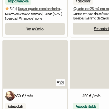
Resposta rápida
A descobrir
5 (1) |
Alugar quarto com banheiro e toalete
Quarto em casa do anfitrião | Bauvin (59221)
1 pessoas | Mínimo de 2 noit
1 pessoas | Mínimo de 1 noite
Ver anúnc
Ver anúncio
18
650 € / mês
450 € / mês
A descobrir
Resposta rápida