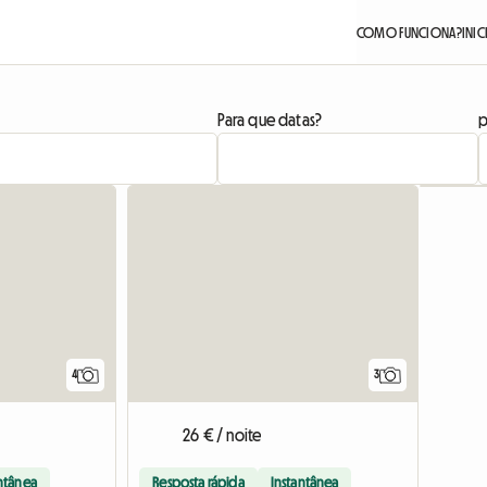
COMO FUNCIONA?
INIC
Para que datas?
p
4
3
26 € / noite
ntânea
Resposta rápida
Instantânea