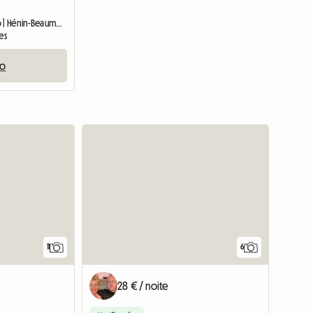
Quarto em casa do anfitrião | Hénin-Beaumont (62110) | 9 M2
es
io
11
6
28 € / noite