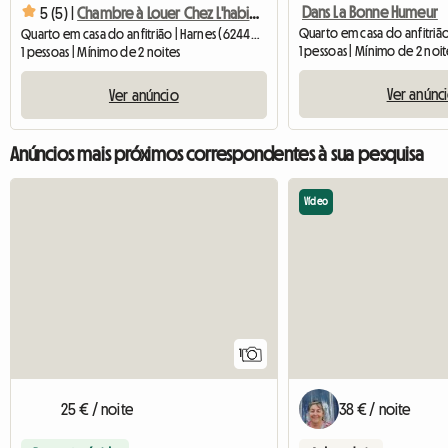
Dans La Bonne Humeur
5 (5) |
Chambre à Louer Chez L'habitant
Quarto em casa do anfitrião | Harnes (62440) | 16 M2
1 pessoas | Mínimo de 2 noit
1 pessoas | Mínimo de 2 noites
Ver anúnc
Ver anúncio
Anúncios mais próximos correspondentes à sua pesquisa
Vídeo
Ver o anúncio
1
25 € / noite
38 € / noite