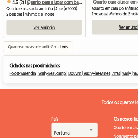
4.5 (2) |
Quarto para alugar com banheiro
Quarto em casa do anfitrião | Arras (62000)
1 pessoas | Mínimo de 2 noit
2 pessoas | Mínimo de 1 noite
Ver anúnc
Ver anúncio
Quartos em casa do anfitrião
›
Lens
Cidades nas proximidades
Roost-Warendin |
Wailly-Beaucamp |
Douvrin |
Auchy-les-Mines |
Arras |
Wailly |
Va
Todos os quartos L
País
Os nossos ti
Quarto em casa
Alojamento pa