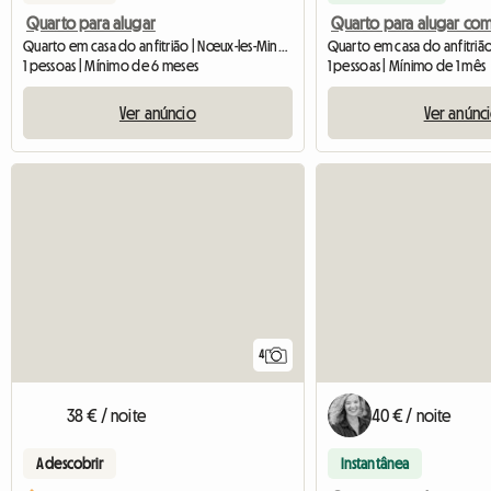
Quarto para alugar
Quarto em casa do anfitrião | Nœux-les-Mines (62290) | 30 M2
1 pessoas | Mínimo de 6 meses
1 pessoas | Mínimo de 1 mês
Ver anúncio
Ver anúnc
4
38 € / noite
40 € / noite
A descobrir
Instantânea