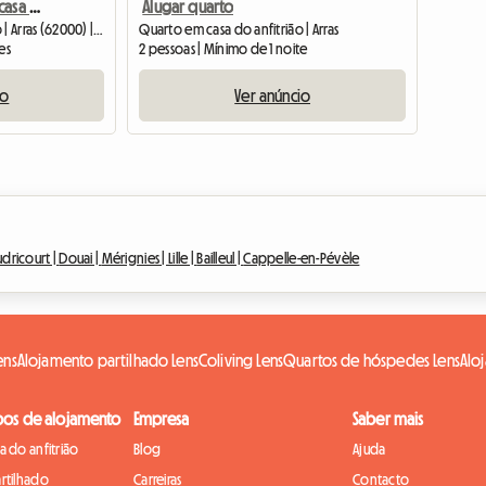
Quarto para alugar em casa particular (acomodação compartilhada)
Alugar quarto
Quarto em casa do anfitrião | Arras (62000) | 8 M2
Quarto em casa do anfitrião | Arras
es
2 pessoas | Mínimo de 1 noite
io
Ver anúncio
udricourt |
Douai |
Mérignies |
Lille |
Bailleul |
Cappelle-en-Pévèle
ens
Alojamento partilhado Lens
Coliving Lens
Quartos de hóspedes Lens
Alo
pos de alojamento
Empresa
Saber mais
 do anfitrião
Blog
Ajuda
rtilhado
Carreiras
Contacto