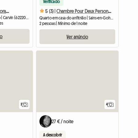
Verificado
Quarto de 25 m2 em moradia geminada
5 (3) |
Chambre Pour Deux Personnes
Quarto em casa do anfitrião | Carvin (62220) | 30 M2
Quarto em casa do anfitrião | Sains-en-Gohelle (62114) | 25 M2
es
2 pessoas | Mínimo de 1 noite
io
Ver anúncio
Ver o anú
2
4
27 € / noite
A descobrir