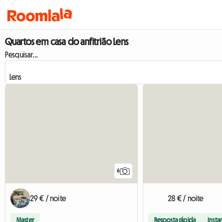
Quartos em casa do anfitrião Lens
Pesquisar...
6
29 € / noite
28 € / noite
Master
Resposta rápida
Insta