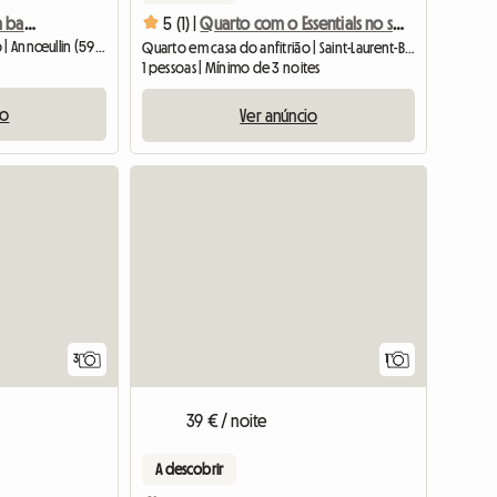
Quarto para alugar com banheiro
5 (1) |
Quarto com o Essentials no setor @rras
Quarto em casa do anfitrião | Annœullin (59112)
Quarto em casa do anfitrião | Saint-Laurent-Blangy (62223) | 21 M2
1 pessoas | Mínimo de 3 noites
io
Ver anúncio
Ver o an
3
1
39 € / noite
A descobrir