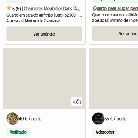
5 (5) |
Chambres Meublées Dans T4 À Lens Hype
Quarto em casa do anfitrião | Lens (62300) | 14 M2
2 pessoas | Mínimo de 1 noi
4 pessoas | Mínimo de 2 semanas
Ver anúnc
Ver anúncio
5
40 € / noite
35 € / noite
Verificado
A descobrir