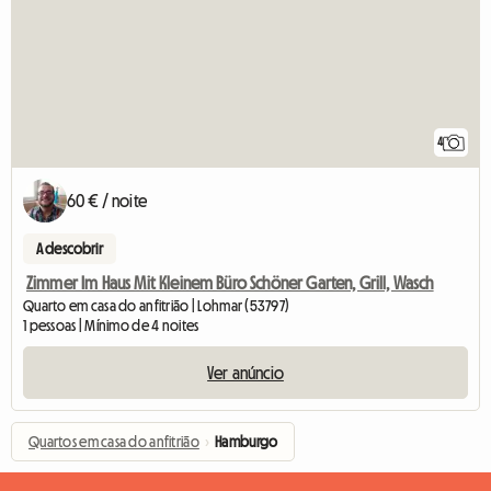
4
60 € / noite
A descobrir
Zimmer Im Haus Mit Kleinem Büro Schöner Garten, Grill, Wasch
Quarto em casa do anfitrião | Lohmar (53797)
1 pessoas | Mínimo de 4 noites
Ver anúncio
Quartos em casa do anfitrião
›
Hamburgo