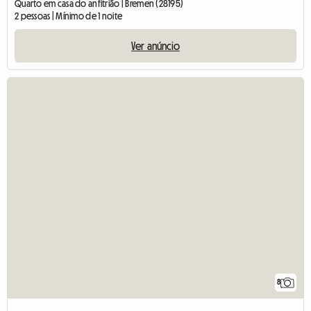
Quarto em casa do anfitrião | Bremen (28195)
2 pessoas | Mínimo de 1 noite
Ver anúncio
8