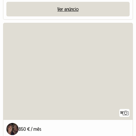
Ver anúncio
18
850 € / mês