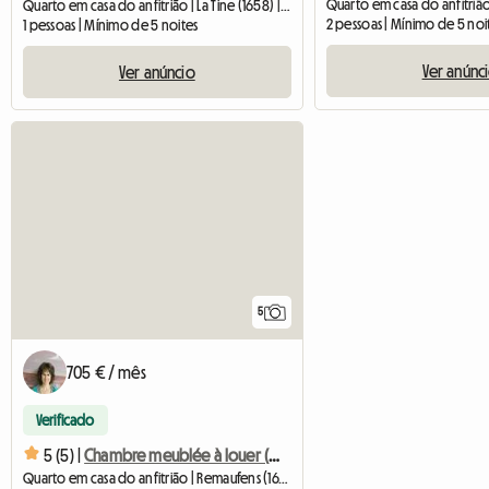
Quarto em casa do anfitrião | La Tine (1658) | 14 M2
2 pessoas | Mínimo de 5 noi
1 pessoas | Mínimo de 5 noites
Ver anúnc
Ver anúncio
5
705 € / mês
Verificado
5 (5) |
Chambre meublée à louer (20 min. de Vevey, Bulle, Lausanne)
Quarto em casa do anfitrião | Remaufens (1617) | 15 M2