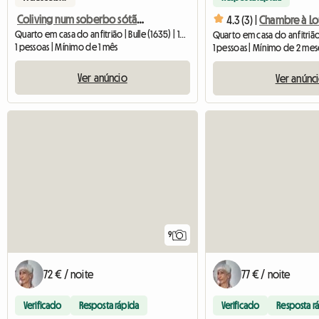
Coliving num soberbo sótão de 130m². Terraço com jacuzzi
4.3 (3) |
Quarto em casa do anfitrião | Bulle (1635) | 13 M2
Quarto em casa do anfitrião 
1 pessoas | Mínimo de 1 mês
1 pessoas | Mínimo de 2 mes
Ver anúncio
Ver anúnc
9
72 € / noite
77 € / noite
Verificado
Resposta rápida
Verificado
Resposta r