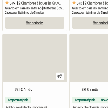
5 (9) |
2 Chambres à Louer En Gruyère Suisse (Kopieren)
5 (1) |
Quarto em casa do anfitrião | Botterens (1652) | 12 M2
2 pessoas | Mínimo de 3 noites
2 pessoas | Mínimo de 3 noi
Ver anúncio
Ver anúnc
5
981 € / mês
871 € / mês
Resposta rápida
Resposta rápida
Nov
Sotão, mobilado, renovável, flexível, pré-aviso de 1 mês