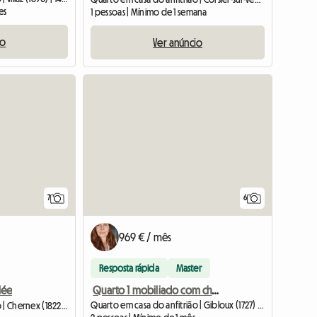
es
1 pessoas | Mínimo de 1 semana
io
Ver anúncio
7
6
969 € / mês
Resposta rápida
Master
Quarto 1 mobiliado com charme a 15 minutos de Friburgo
lée
Quarto em casa do anfitrião | Gibloux (1727) | 12 M2
Quarto em casa do anfitrião | Chernex (1822) | 15 M2