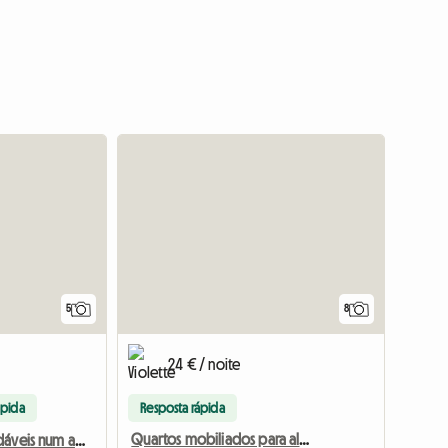
5
8
24 € / noite
ápida
Resposta rápida
Quartos mobiliados para aluguel mensal
2 quartos agradáveis num ambiente bucólico