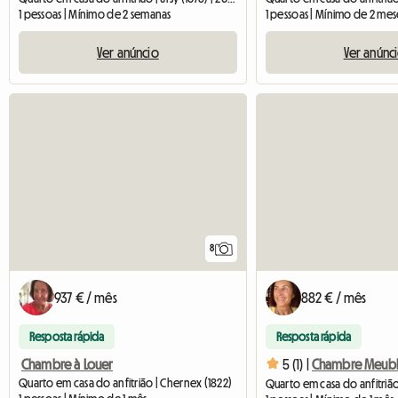
1 pessoas | Mínimo de 2 semanas
1 pessoas | Mínimo de 2 mes
Ver anúncio
Ver anúnc
8
937 € / mês
882 € / mês
Resposta rápida
Resposta rápida
Chambre à Louer
5 (1) |
Chambre Meub
Quarto em casa do anfitrião | Chernex (1822)