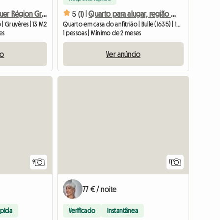
Chambre à Louer Région Gruyèrienne
5 (1) |
Quarto para alugar, região de Gruyère, Bulle
| Gruyères | 13 M2
Quarto em casa do anfitrião | Bulle (1635) | 16 M2
es
1 pessoas | Mínimo de 2 meses
io
Ver anúncio
9
11
77 € / noite
ápida
Verificado
Instantânea