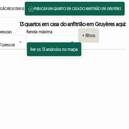
ESSÃO
REGISTAR-SE
PUBLICAR UM QUARTO EM CASA DO ANFITRIÃO EM GRUYÈRES
13 quartos em casa do anfitrião em Gruyères aqui:
essoas
Renda máxima
+ filtros
Ver os 13 anúncios no mapa