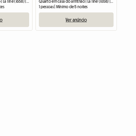
Quarto em casa do anfitrião | La Tine (1658) | 17 M2
Quarto em casa do anfitrião | La Tine (1658) | 14 M2
tes
1 pessoas | Mínimo de 5 noites
io
Ver anúncio