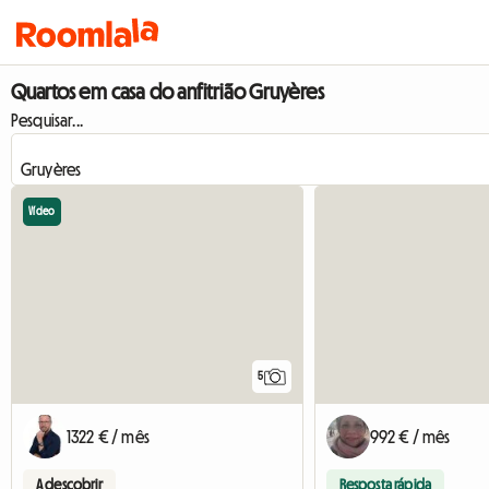
Quartos em casa do anfitrião Gruyères
Pesquisar...
Vídeo
5
1322 € / mês
992 € / mês
A descobrir
Resposta rápida