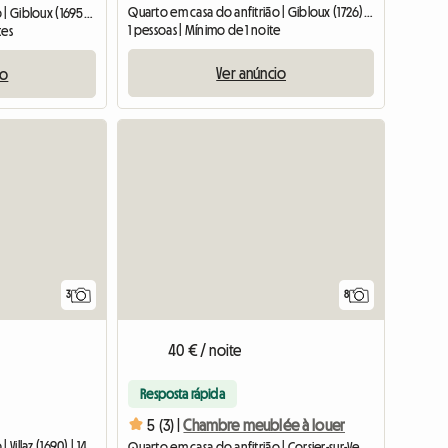
Quarto em casa do anfitrião | Gibloux (1726) | 12 M2
Quarto em casa do anfitrião | Gibloux (1695) | 14 M2
1 pessoas | Mínimo de 1 noite
tes
Ver anúncio
io
3
8
40 € / noite
Resposta rápida
5 (3) |
Chambre meublée à louer
Quarto em casa do anfitrião | Villaz (1690) | 14 M2
Quarto em casa do anfitrião | Corsier-sur-Vevey (1809) | 17 M2