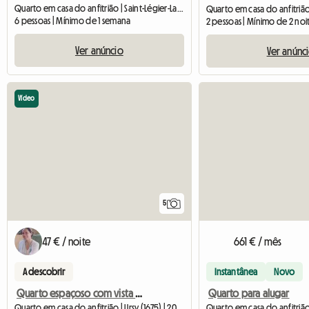
Quarto em casa do anfitrião | Saint-Légier-La Chiésaz
6 pessoas | Mínimo de 1 semana
2 pessoas | Mínimo de 2 noi
Ver anúncio
Ver anúnc
Vídeo
5
47 € / noite
661 € / mês
A descobrir
Instantânea
Novo
Quarto espaçoso com vista para o mar
Quarto para alugar
Quarto em casa do anfitrião | Ursy (1675) | 20 M2