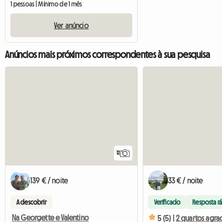
1 pessoas | Mínimo de 1 mês
Ver anúncio
Anúncios mais próximos correspondentes à sua pesquisa
12
139 € / noite
33 € / noite
A descobrir
Verificado
Resposta r
Na Georgette e Valentino
5 (5) |