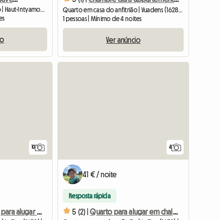
Quarto em casa do anfitrião | Haut-Intyamon (1669) | 15 M2
Quarto em casa do anfitrião | Vuadens (1628) | 12 M2
es
1 pessoas | Mínimo de 4 noites
io
Ver anúncio
10
4
41 € / noite
Resposta rápida
Quarto grande para alugar num chalé espaçoso -
5 (2) |
Quarto para alugar em chalé grande - 1pR