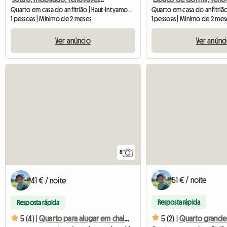
Quarto em casa do anfitrião | Haut-Intyamon (1669) | 14 M2
1 pessoas | Mínimo de 2 meses
1 pessoas | Mínimo de 2 mes
Ver anúncio
Ver anúnc
8
51 € / noite
41 € / noite
Resposta rápida
Resposta rápida
5 (2) |
5 (4) |
Quarto para alugar em chalé grande - 1pJ