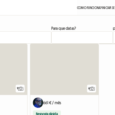
COMO FUNCIONA?
INICIAR S
Para que datas?
p
9
6
661 € / mês
Resposta rápida