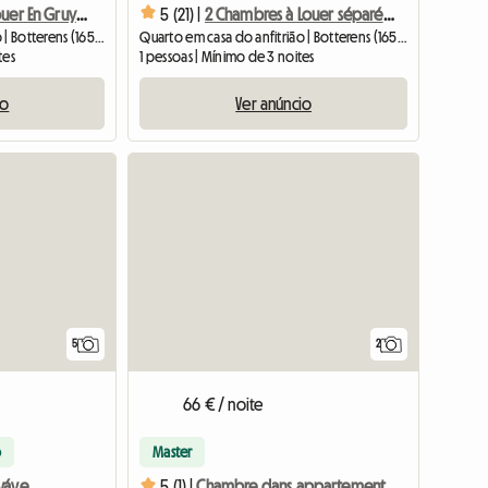
2 Chambres à Louer En Gruyère Suisse (Kopieren)
5 (21) |
2 Chambres à Louer séparément En Gruyère Suisse
Quarto em casa do anfitrião | Botterens (1652) | 12 M2
Quarto em casa do anfitrião | Botterens (1652) | 13 M2
tes
1 pessoas | Mínimo de 3 noites
io
Ver anúncio
5
2
66 € / noite
o
Master
Espaço de dormir, renovável, pré-aviso de 1 mês em 1669 Neirivue
5 (1) |
Chambre dans appartement 4.5 pièces au rez-de-chaussée