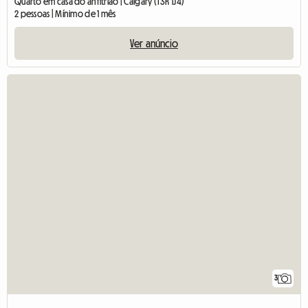
Quarto em casa do anfitrião | Calgary (T3R 1J4)
2 pessoas | Mínimo de 1 mês
Ver anúncio
3