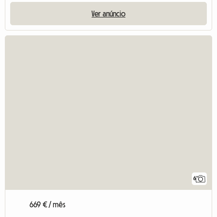
Ver anúncio
6
669 € / mês