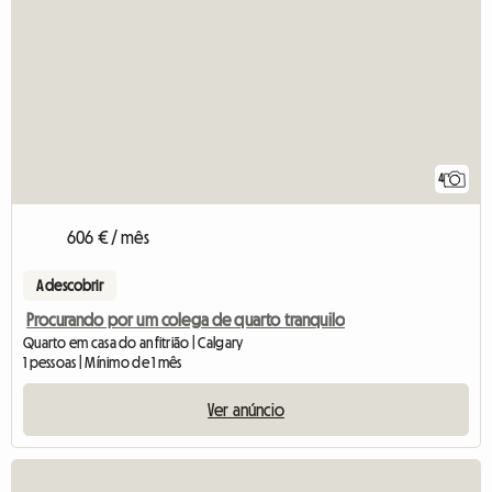
4
606 € / mês
A descobrir
Procurando por um colega de quarto tranquilo
Quarto em casa do anfitrião | Calgary
1 pessoas | Mínimo de 1 mês
Ver anúncio