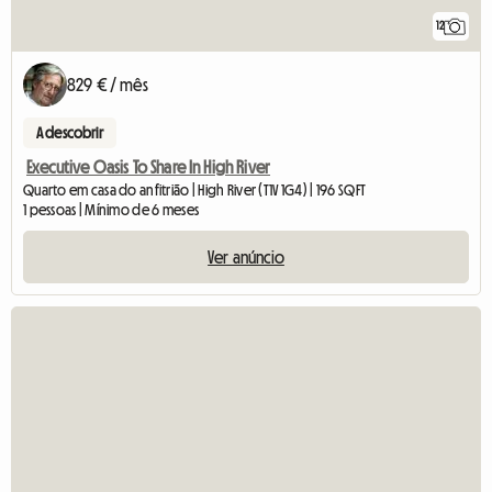
12
829 € / mês
A descobrir
Executive Oasis To Share In High River
Quarto em casa do anfitrião | High River (T1V 1G4) | 196 SQFT
1 pessoas | Mínimo de 6 meses
Ver anúncio
Ve