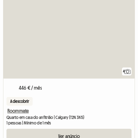
4
446 € / mês
A descobrir
Roommate
Quarto em casa do anfitrião | Calgary (T2N 3K5)
1 pessoas | Mínimo de 1 mês
Ver anúncio