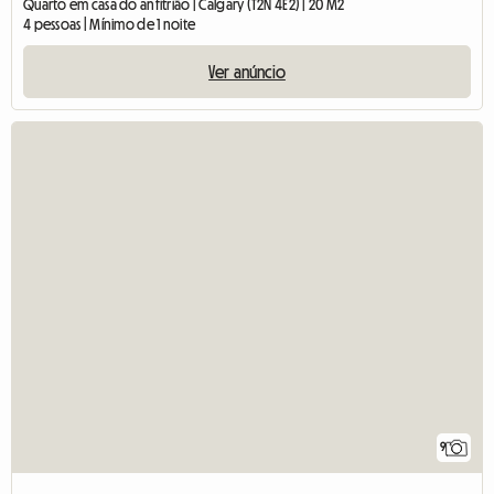
Quarto em casa do anfitrião | Calgary (T2N 4E2) | 20 M2
4 pessoas | Mínimo de 1 noite
Ver anúncio
9