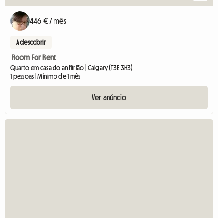
446 € / mês
A descobrir
Room For Rent
Quarto em casa do anfitrião | Calgary (T3E 3H3)
1 pessoas | Mínimo de 1 mês
Ver anúncio