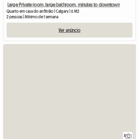
Large Private room, large bathroom, minutes to downtown
Quarto em casa do anfitrião | Calgary | 6 M2
2 pessoas | Mínimo de 1 semana
Ver anúncio
3