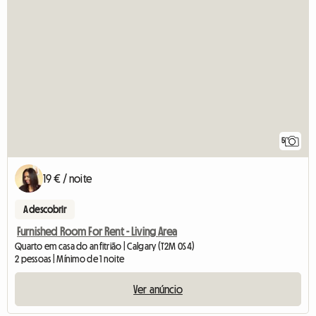
5
19 € / noite
A descobrir
Furnished Room For Rent - Living Area
Quarto em casa do anfitrião | Calgary (T2M 0S4)
2 pessoas | Mínimo de 1 noite
Ver anúncio