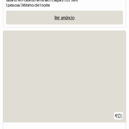
Quarto em casa do anfitrião | Calgary (T2T 5A9)
1 pessoas | Mínimo de 1 noite
Ver anúncio
4