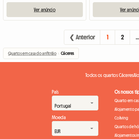
Ver anúncio
Ver anúnc
❮ Anterior
1
2
Quartos em casa do anfitrião
›
Cáceres
Todos os quartos Cáceres
Al
País
Os nossos ti
Quarto em casa
Alojamento pa
Moeda
Coliving
Quartos de h
Alojamentos in