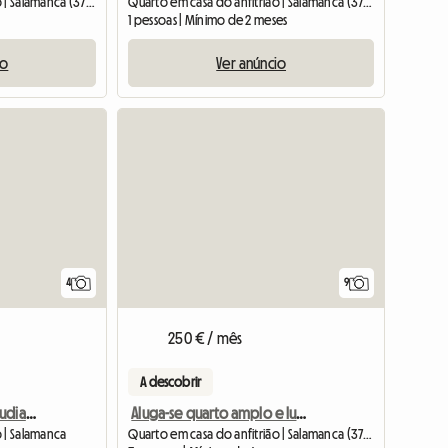
Quarto em casa do anfitrião | Salamanca (37002)
Quarto em casa do anfitrião | Salamanca (37002)
1 pessoas | Mínimo de 2 meses
io
Ver anúncio
4
9
250 € / mês
A descobrir
Piso compartido de estudiantes centro
Aluga-se quarto amplo e luminoso
o | Salamanca
Quarto em casa do anfitrião | Salamanca (37003) | 90 M2