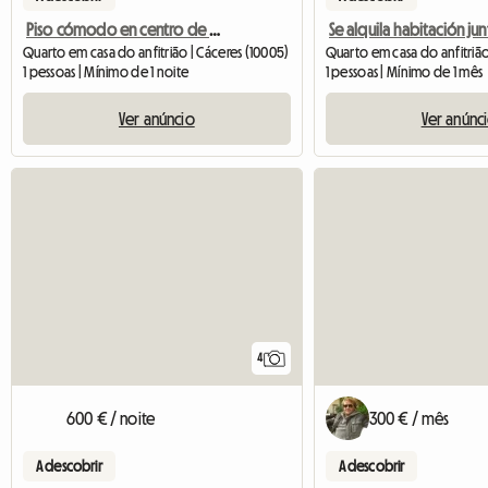
Piso cómodo en centro de Cáceres
Quarto em casa do anfitrião | Cáceres (10005)
Quarto em casa do anfitrião
1 pessoas | Mínimo de 1 noite
1 pessoas | Mínimo de 1 mês
Ver anúncio
Ver anúnc
4
600 € / noite
300 € / mês
A descobrir
A descobrir