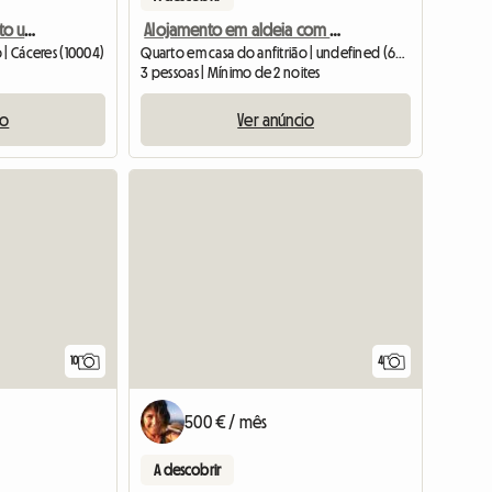
Se alquila habitación junto universidad
Alojamento em aldeia com vista para a Serra da Estrela
 | Cáceres (10004)
Quarto em casa do anfitrião | undefined (6270-184) | 50 M2
3 pessoas | Mínimo de 2 noites
io
Ver anúncio
10
4
500 € / mês
A descobrir