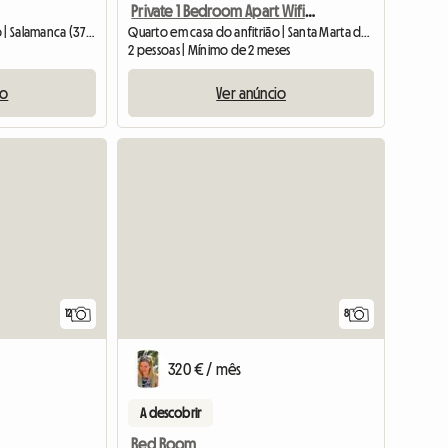
Private 1 Bedroom Apart Wifi + Bills Inc
Quarto em casa do anfitrião | Salamanca (37008) | 160 M2
Quarto em casa do anfitrião | Santa Marta de Tormes (37900)
2 pessoas | Mínimo de 2 meses
io
Ver anúncio
12
8
320 € / mês
A descobrir
Red Room