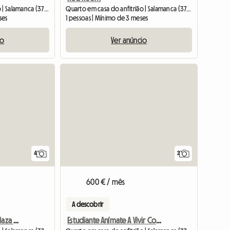
Quarto em casa do anfitrião | Salamanca (37007) | 130 M2
Quarto em casa do anfitrião | Salamanca (37007)
ses
1 pessoas | Mínimo de 3 meses
io
Ver anúncio
4
2
600 € / mês
A descobrir
Quarto para alugar na Plaza Mayor
Estudiante Anímate A Vivir Con Una Ifami