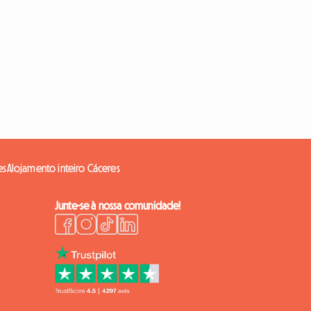
es
Alojamento inteiro Cáceres
Junte-se à nossa comunidade!