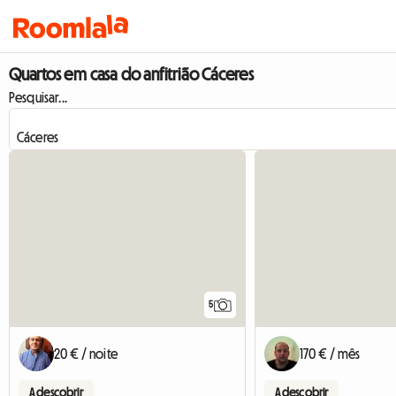
Quartos em casa do anfitrião Cáceres
Pesquisar...
5
20 € / noite
170 € / mês
A descobrir
A descobrir