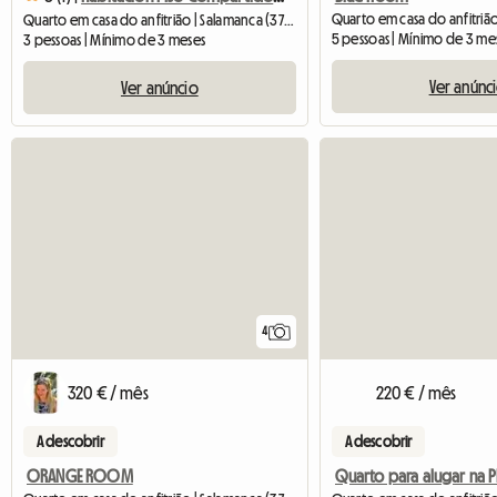
Quarto em casa do anfitrião | Salamanca (37001) | 15 M2
5 pessoas | Mínimo de 3 me
3 pessoas | Mínimo de 3 meses
Ver anúnc
Ver anúncio
4
320 € / mês
220 € / mês
A descobrir
A descobrir
ORANGE ROOM