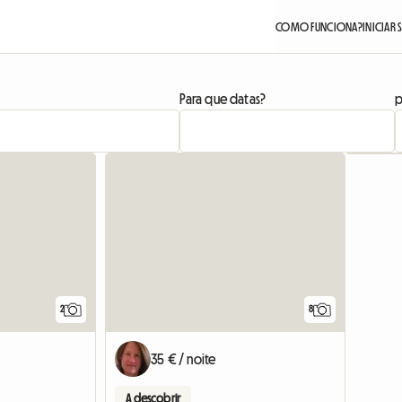
COMO FUNCIONA?
INICIAR 
Para que datas?
p
Ver o anú
2
8
35 € / noite
A descobrir