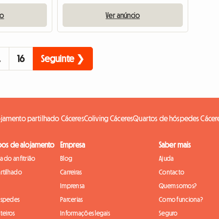
io
Ver anúncio
…
16
Seguinte ❯
ojamento partilhado Cáceres
Coliving Cáceres
Quartos de hóspedes Cácer
pos de alojamento
Empresa
Saber mais
 do anfitrião
Blog
Ajuda
rtilhado
Carreiras
Contacto
Imprensa
Quem somos?
óspedes
Parcerias
Como funciona?
teiros
Informações legais
Seguro