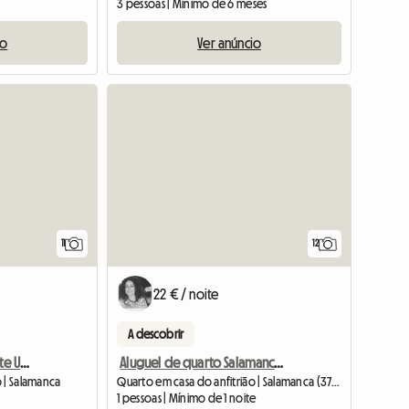
3 pessoas | Mínimo de 6 meses
io
Ver anúncio
11
12
22 € / noite
A descobrir
Habitación Para Estudiante Universitario
Aluguel de quarto Salamanca, Aluguel de quarto
o | Salamanca
Quarto em casa do anfitrião | Salamanca (37003)
1 pessoas | Mínimo de 1 noite