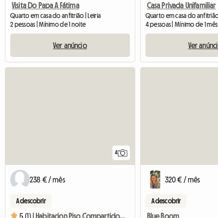
Visita Do Papa A Fátima
Casa Privada Unifamiliar
Quarto em casa do anfitrião | Leiria
2 pessoas | Mínimo de 1 noite
4 pessoas | Mínimo de 1 mês
Ver anúncio
Ver anúnc
4
238 € / mês
320 € / mês
A descobrir
A descobrir
Blue Room
5 (1) |
Habitacion Piso Compartido Centro Salamanca