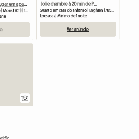
Jolie chambre à 20 min de Pairi Daiza
Quartos para alugar em apartamento, Pairidaiza, Mons, Atenas
Quarto em casa do anfitrião | Enghien (7850) | 18 M2
Quarto em casa do anfitrião | Mons (7011) | 100 M2
1 pessoas | Mínimo de 1 noite
mana
Ver anúncio
io
Ver o anúncio
Ver o anúnc
1
Quarto espaçoso num edifício antigo