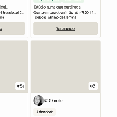
Quarto para alugar, Pairidaiza, Ath, Mons, Beloeil, Tournai
Estúdio numa casa partilhada
Quarto em casa do anfitrião | Brugelette | 20 M2
Quarto em casa do anfitrião | Ath (7800) | 45 M2
ana
1 pessoas | Mínimo de 1 semana
io
Ver anúncio
10
4
32 € / noite
A descobrir