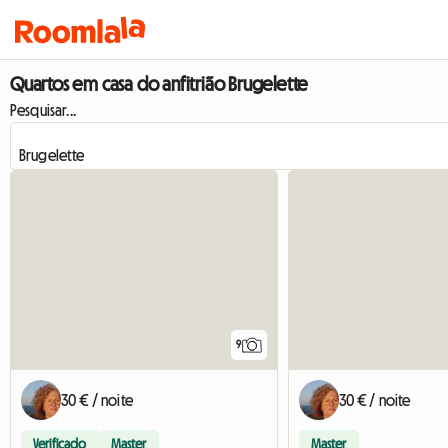
Quartos em casa do anfitrião Brugelette
Pesquisar...
9
30 € / noite
30 € / noite
Verificado
Master
Master