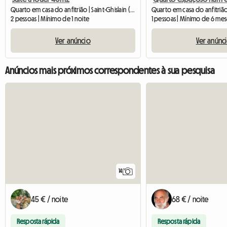
Quarto em casa do anfitrião | Saint-Ghislain (7334)
2 pessoas | Mínimo de 1 noite
1 pessoas | Mínimo de 6 mes
Ver anúncio
Ver anúnc
Anúncios mais próximos correspondentes à sua pesquisa
14
45 € / noite
68 € / noite
Resposta rápida
Resposta rápida