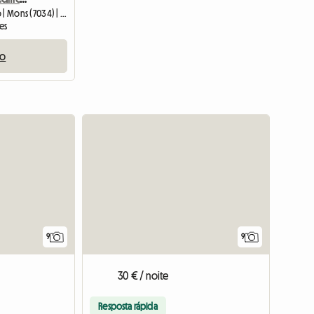
Quarto em casa do anfitrião | Mons (7034) | 40 M2
es
io
9
9
30 € / noite
Resposta rápida