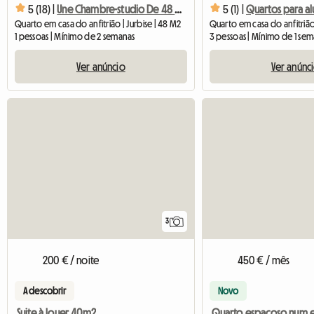
5 (18) |
Une Chambre-studio De 48 M²- Proximité Pairi Daiza (11kms)
5 (1) |
Quarto em casa do anfitrião | Jurbise | 48 M2
1 pessoas | Mínimo de 2 semanas
3 pessoas | Mínimo de 1 se
Ver anúncio
Ver anúnc
3
200 € / noite
450 € / mês
A descobrir
Novo
Suite à louer 40m2