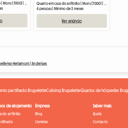
Quarto em casa do anfitrião | Mons (7000) | 16 M2
Quarto em casa do anfitrião | Mons (7000) | 16 M2
es
4 pessoas | Mínimo de 3 meses
io
Ver anúncio
elle-lez-Herlaimont |
Anderlues
nto partilhado Brugelette
Coliving Brugelette
Quartos de hóspedes Brug
pos de alojamento
Empresa
Saber mais
 do anfitrião
Blog
Ajuda
rtilhado
Carreiras
Contacto