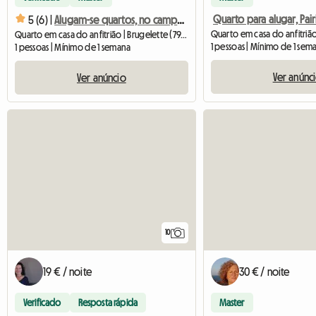
5 (6) |
Alugam-se quartos, no campo-Pairidaiza-Ath-Beloeil-Mons-
Quarto em casa do anfitrião | Brugelette (7940) | 20 M2
1 pessoas | Mínimo de 1 sem
1 pessoas | Mínimo de 1 semana
Ver anúnc
Ver anúncio
10
19 € / noite
30 € / noite
Verificado
Resposta rápida
Master