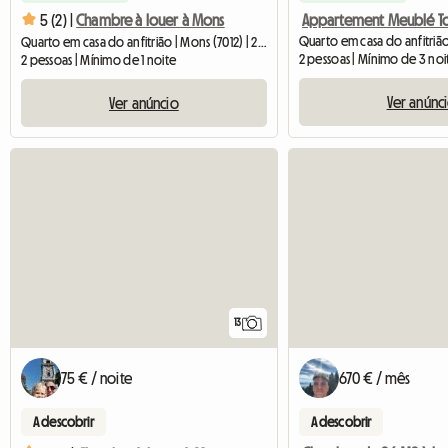
5 (2) |
Chambre à louer à Mons
Quarto em casa do anfitrião | Mons (7012) | 20 M2
2 pessoas | Mínimo de 3 noi
2 pessoas | Mínimo de 1 noite
Ver anúnc
Ver anúncio
13
75 € / noite
670 € / mês
A descobrir
A descobrir