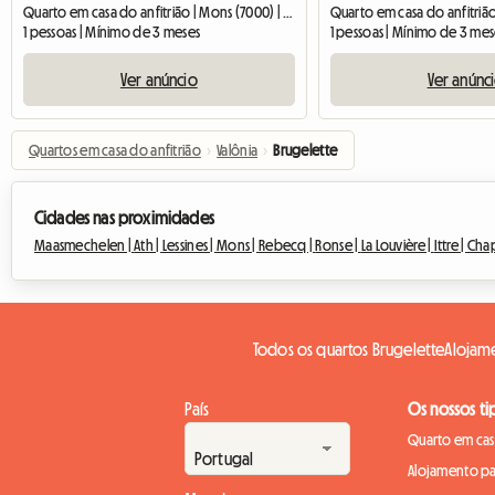
Quarto em casa do anfitrião | Mons (7000) | 25 M2
1 pessoas | Mínimo de 3 meses
1 pessoas | Mínimo de 3 mes
Ver anúncio
Ver anúnc
Quartos em casa do anfitrião
›
Valônia
›
Brugelette
Cidades nas proximidades
Maasmechelen |
Ath |
Lessines |
Mons |
Rebecq |
Ronse |
La Louvière |
Ittre |
Chap
Todos os quartos Brugelette
Alojame
País
Os nossos ti
Quarto em casa
Alojamento pa