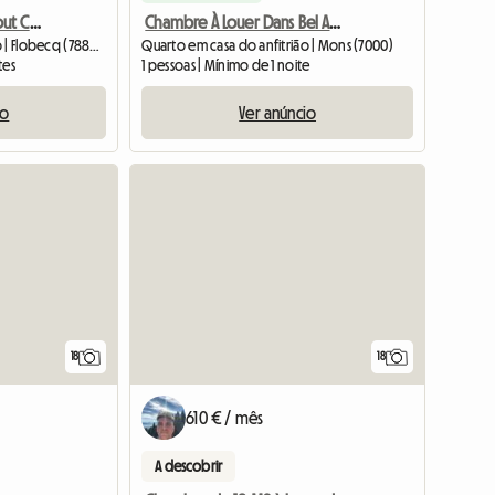
Appartement Meublé Tout Confort
Chambre À Louer Dans Bel Appartement
Quarto em casa do anfitrião | Flobecq (7880) | 12 M2
Quarto em casa do anfitrião | Mons (7000)
tes
1 pessoas | Mínimo de 1 noite
io
Ver anúncio
18
18
610 € / mês
A descobrir