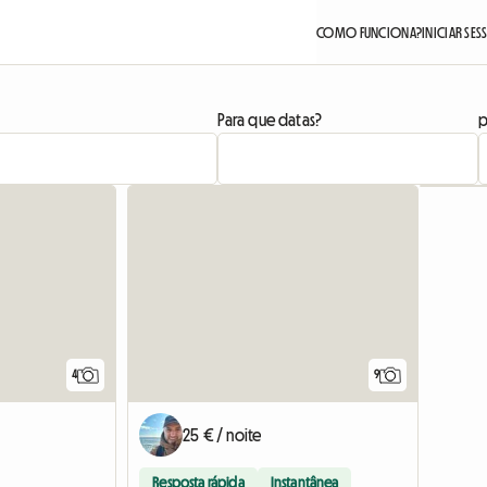
COMO FUNCIONA?
INICIAR SE
Para que datas?
p
4
9
25 € / noite
Resposta rápida
Instantânea