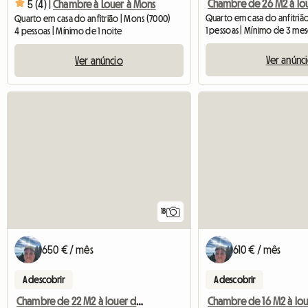
5 (4) |
Chambre à Louer à Mons
Quarto em casa do anfitrião | Mons (7000)
1 pessoas | Mínimo de 3 mes
4 pessoas | Mínimo de 1 noite
Ver anúnc
Ver anúncio
18
650 € / mês
610 € / mês
A descobrir
A descobrir
Chambre de 22 M2 à louer dans un belle grande colocation