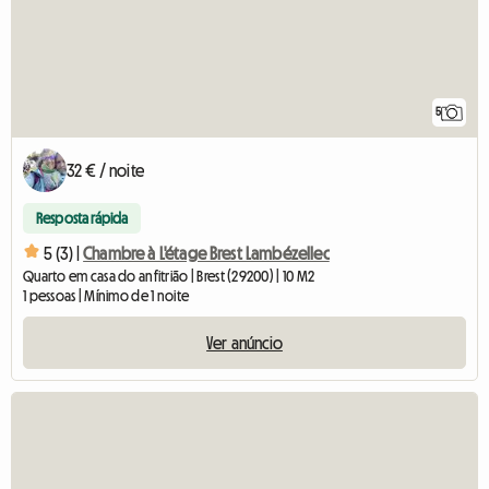
5
32 € / noite
Resposta rápida
5 (3) |
Chambre à L'étage Brest Lambézellec
Quarto em casa do anfitrião | Brest (29200) | 10 M2
1 pessoas | Mínimo de 1 noite
Ver anúncio