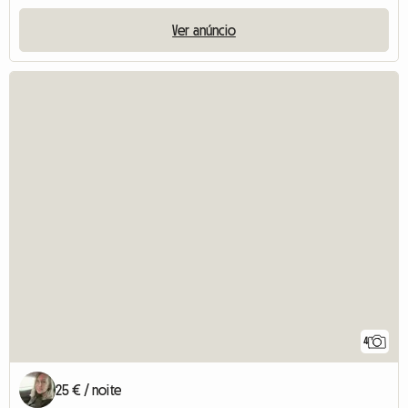
Ver anúncio
4
25 € / noite