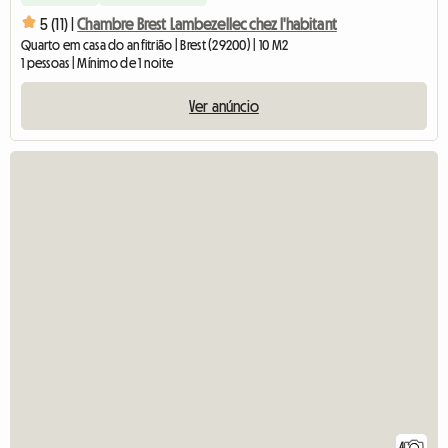
5 (11) |
Chambre Brest Lambezellec chez l'habitant
Quarto em casa do anfitrião | Brest (29200) | 10 M2
1 pessoas | Mínimo de 1 noite
Ver anúncio
4