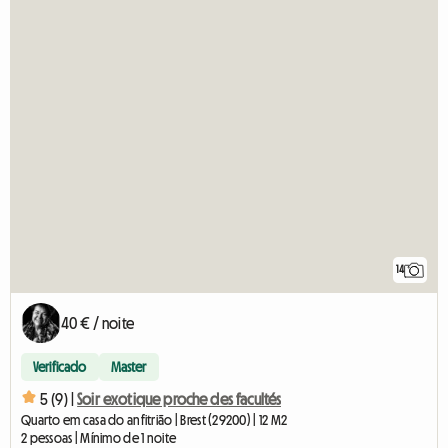
14
40 € / noite
Verificado
Master
5 (9) |
Soir exotique proche des facultés
Quarto em casa do anfitrião | Brest (29200) | 12 M2
2 pessoas | Mínimo de 1 noite