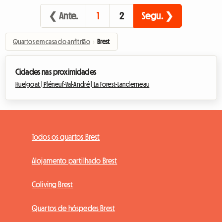
❮ Ante.
1
2
Segu. ❯
Quartos em casa do anfitrião
›
Brest
Cidades nas proximidades
Huelgoat |
Pléneuf-Val-André |
La Forest-Landerneau
Todos os quartos Brest
Alojamento partilhado Brest
Coliving Brest
Quartos de hóspedes Brest