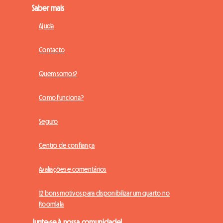
Saber mais
Ajuda
Contacto
Quem somos?
Como funciona?
Seguro
Centro de confiança
Avaliações e comentários
12 bons motivos para disponibilizar um quarto no
Roomlala
Junte-se à nossa comunidade!