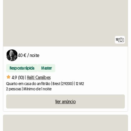
15
40 € / noite
Resposta rápida
Master
4.9 (10) |
Haïti Caraïbes
Quarto em casa do anfitrião | Brest (29200) | 12 M2
2 pessoas | Mínimo de 1 noite
Ver anúncio