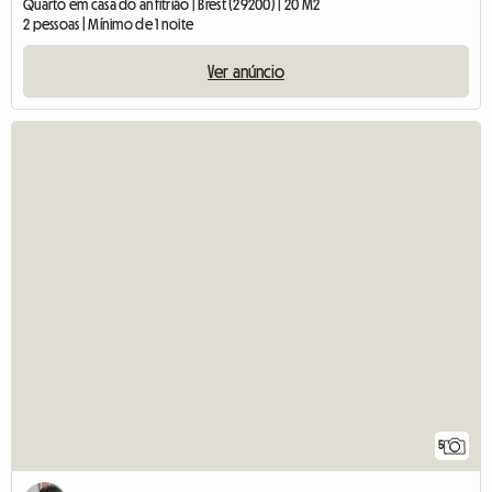
Quarto em casa do anfitrião | Brest (29200) | 20 M2
2 pessoas | Mínimo de 1 noite
Ver anúncio
5