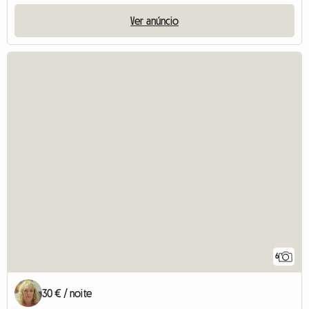
Ver anúncio
6
30 € / noite