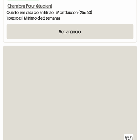
Chambre Pour étudiant
Quarto em casa do anfitrião | Montfaucon (25660)
1 pessoas | Mínimo de 2 semanas
Ver anúncio
5