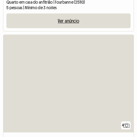
Quarto em casa do anfitrião | Fourbanne (25110)
5 pessoas | Mínimo de 3 noites
Ver anúncio
4