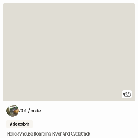
6
70 € / noite
A descobrir
Holidayhouse Boarding River And Cycletrack