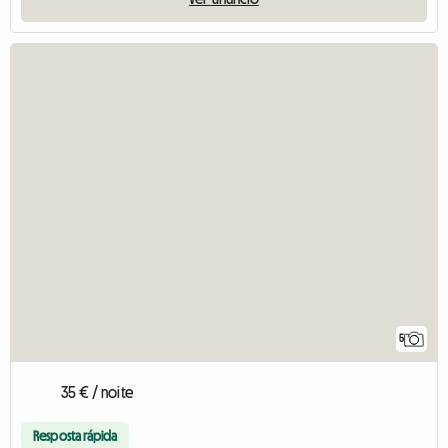
5
35 € / noite
Resposta rápida