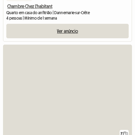
Chambre Chez L'habitant
Quarto em casa do anfitrião | Dannemarie-sur-Crête
4 pessoas | Mínimo de 1 semana
Ver anúncio
7