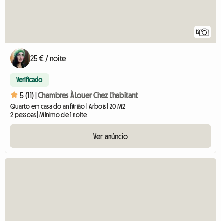
12
25 € / noite
Verificado
5 (11) |
Chambres À Louer Chez L'habitant
Quarto em casa do anfitrião | Arbois | 20 M2
2 pessoas | Mínimo de 1 noite
Ver anúncio
Ver 