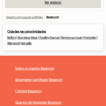
Ver anúncio
Quartos em casa do anfitrião
›
Besançon
Cidades nas proximidades
Belfort |
Montreux-Vieux |
Pouilley-Français |
Rennes-sur-Loue |
Pontarlier |
Villersexel |
Bersaillin
Todos os quartos Besançon
Alojamento partilhado Besançon
Coliving Besançon
Quartos de hóspedes Besançon