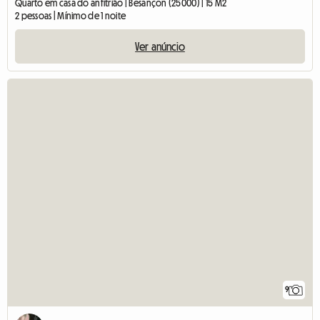
Quarto em casa do anfitrião | Besançon (25000) | 15 M2
2 pessoas | Mínimo de 1 noite
Ver anúncio
9