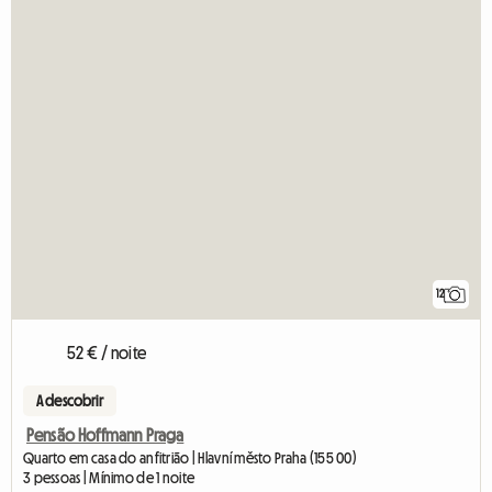
12
52 € / noite
A descobrir
Pensão Hoffmann Praga
Quarto em casa do anfitrião | Hlavní město Praha (155 00)
3 pessoas | Mínimo de 1 noite