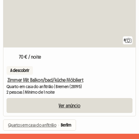
8
70 € / noite
A descobrir
Zimmer Mit Balkon/bad/küche Möbliert
Quarto em casa do anfitrião | Bremen (28195)
2 pessoas | Mínimo de 1 noite
Ver anúncio
Quartos em casa do anfitrião
›
Berlim