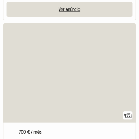
Ver anúncio
4
700 € / mês