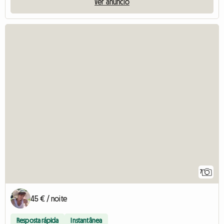
Ver anúncio
7
45 € / noite
Resposta rápida
Instantânea