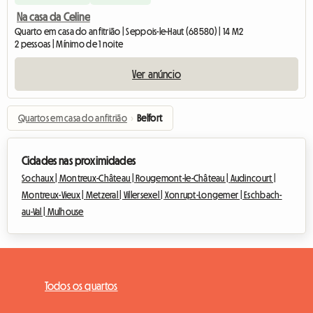
Na casa da Celine
Quarto em casa do anfitrião | Seppois-le-Haut (68580) | 14 M2
2 pessoas | Mínimo de 1 noite
Ver anúncio
Quartos em casa do anfitrião
›
Belfort
Cidades nas proximidades
Sochaux |
Montreux-Château |
Rougemont-le-Château |
Audincourt |
Montreux-Vieux |
Metzeral |
Villersexel |
Xonrupt-Longemer |
Eschbach-
au-Val |
Mulhouse
Todos os quartos