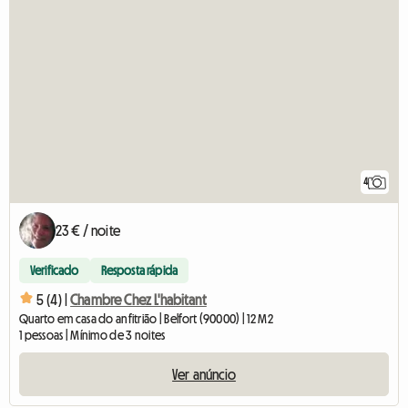
4
23 € / noite
Verificado
Resposta rápida
5 (4) |
Chambre Chez L'habitant
Quarto em casa do anfitrião | Belfort (90000) | 12 M2
1 pessoas | Mínimo de 3 noites
Ver anúncio