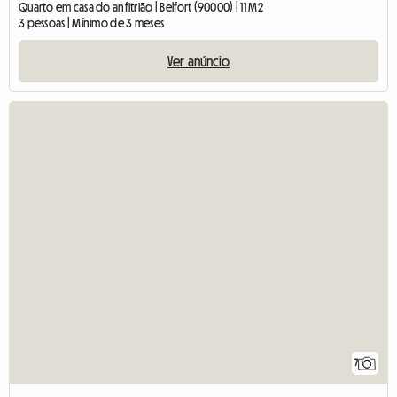
Quarto em casa do anfitrião | Belfort (90000) | 11 M2
3 pessoas | Mínimo de 3 meses
Ver anúncio
7