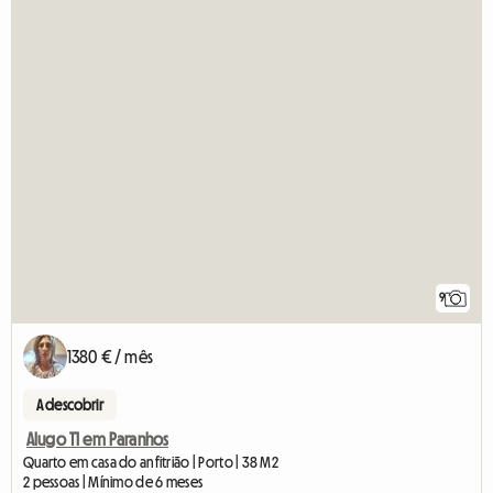
9
1380 € / mês
A descobrir
Alugo T1 em Paranhos
Quarto em casa do anfitrião | Porto | 38 M2
2 pessoas | Mínimo de 6 meses