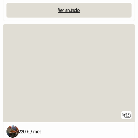
Ver anúncio
12
220 € / mês