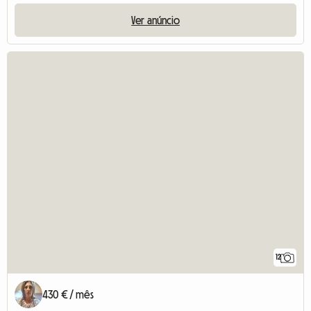
Ver anúncio
12
430 € / mês