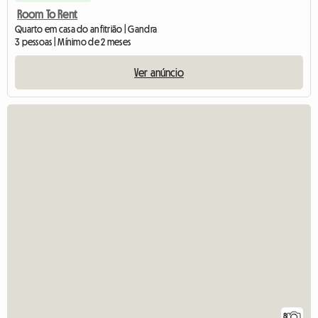
Room To Rent
Quarto em casa do anfitrião | Gandra
3 pessoas | Mínimo de 2 meses
Ver anúncio
8