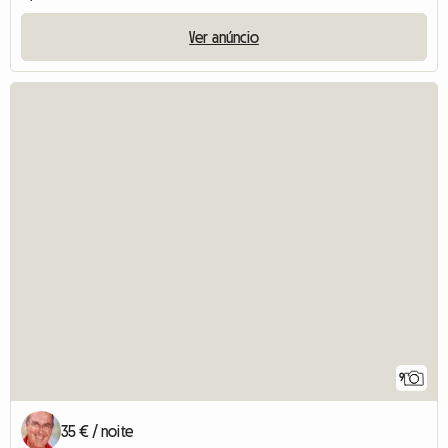
Ver anúncio
9
35 € / noite