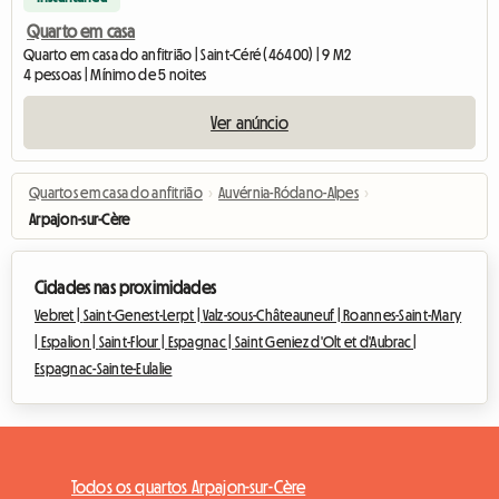
Quarto em casa
Quarto em casa do anfitrião | Saint-Céré (46400) | 9 M2
4 pessoas | Mínimo de 5 noites
Ver anúncio
Quartos em casa do anfitrião
›
Auvérnia-Ródano-Alpes
›
Arpajon-sur-Cère
Cidades nas proximidades
Vebret |
Saint-Genest-Lerpt |
Valz-sous-Châteauneuf |
Roannes-Saint-Mary
|
Espalion |
Saint-Flour |
Espagnac |
Saint Geniez d'Olt et d'Aubrac |
Espagnac-Sainte-Eulalie
Todos os quartos Arpajon-sur-Cère