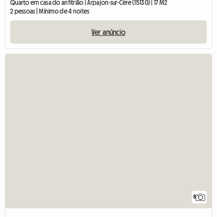
Quarto em casa do anfitrião | Arpajon-sur-Cère (15130) | 17 M2
2 pessoas | Mínimo de 4 noites
Ver anúncio
8