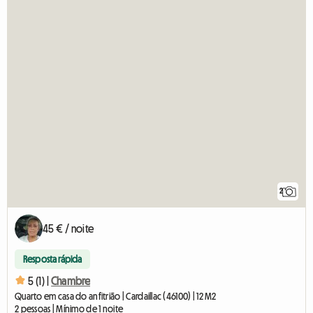
2
45 € / noite
Resposta rápida
5 (1) |
Chambre
Quarto em casa do anfitrião | Cardaillac (46100) | 12 M2
2 pessoas | Mínimo de 1 noite