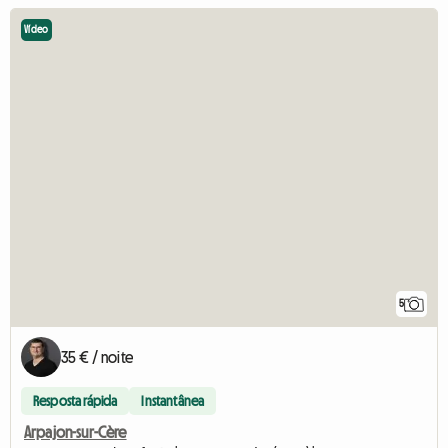
Vídeo
5
35 € / noite
Resposta rápida
Instantânea
Arpajon-sur-Cère