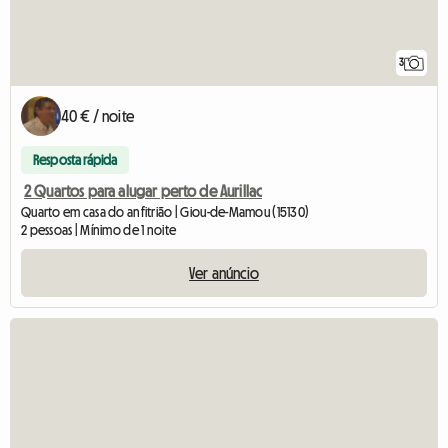
3
40 € / noite
Resposta rápida
2 Quartos para alugar perto de Aurillac
Quarto em casa do anfitrião | Giou-de-Mamou (15130)
2 pessoas | Mínimo de 1 noite
Ver anúncio