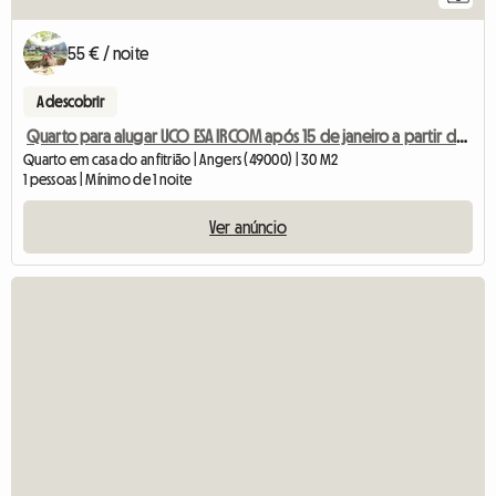
55 € / noite
A descobrir
Quarto para alugar UCO ESA IRCOM após 15 de janeiro a partir de domingo
Quarto em casa do anfitrião | Angers (49000) | 30 M2
1 pessoas | Mínimo de 1 noite
Ver anúncio