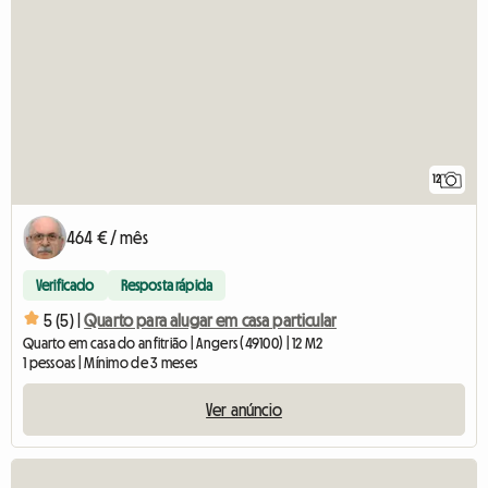
12
464 € / mês
Verificado
Resposta rápida
5 (5) |
Quarto para alugar em casa particular
Quarto em casa do anfitrião | Angers (49100) | 12 M2
1 pessoas | Mínimo de 3 meses
Ver anúncio