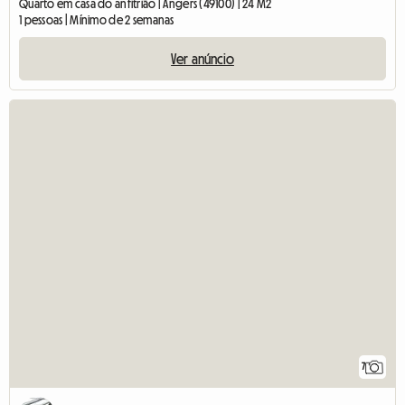
Quarto em casa do anfitrião | Angers (49100) | 24 M2
1 pessoas | Mínimo de 2 semanas
Ver anúncio
7