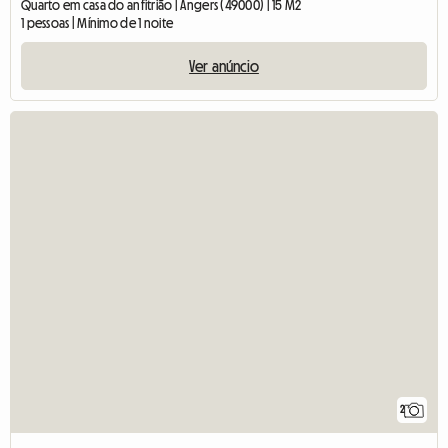
Quarto em casa do anfitrião | Angers (49000) | 15 M2
1 pessoas | Mínimo de 1 noite
Ver anúncio
2