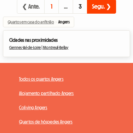
❮ Ante.
1
…
3
Segu. ❯
Quartos em casa do anfitrião
›
Angers
Cidades nas proximidades
Gennes-Val-de-Loire |
Montreuil-Bellay
Todos os quartos Angers
Alojamento partilhado Angers
Coliving Angers
Quartos de hóspedes Angers