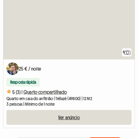
5
25 € / noite
Resposta rápida
5 (3) |
Quarto compartilhado
Quarto em casa do anfitrião | Trélazé (49800) | 12 M2
3 pessoas | Mínimo de 1 noite
Ver anúncio