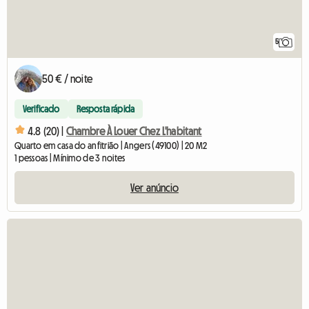
5
50 € / noite
Verificado
Resposta rápida
4.8 (20) |
Chambre À Louer Chez L'habitant
Quarto em casa do anfitrião | Angers (49100) | 20 M2
1 pessoas | Mínimo de 3 noites
Ver anúncio