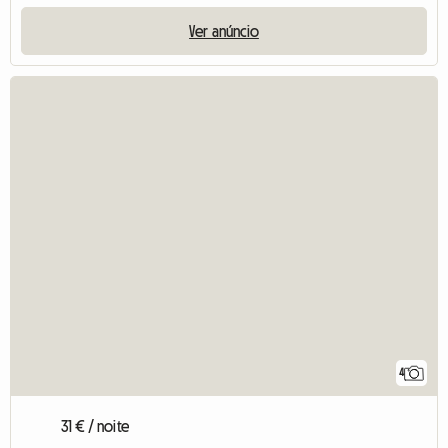
Ver anúncio
4
31 € / noite