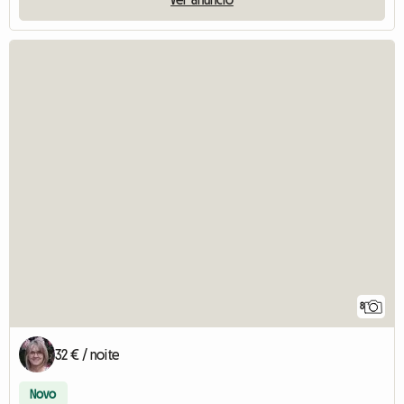
8
32 € / noite
Novo