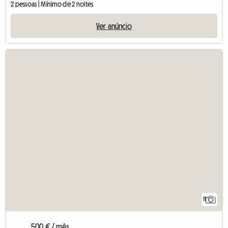
2 pessoas | Mínimo de 2 noites
Ver anúncio
11
500 € / mês