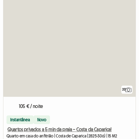
20
105 € / noite
Instantânea
Novo
Quartos privados a 5 min da praia – Costa da Caparica!
Quarto em casa do anfitrião | Costa de Caparica (2825-306) | 15 M2