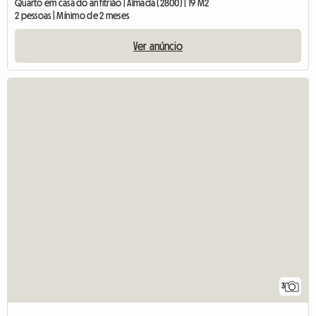
Quarto em casa do anfitrião | Almada (2800) | 19 M2
2 pessoas | Mínimo de 2 meses
Ver anúncio
3