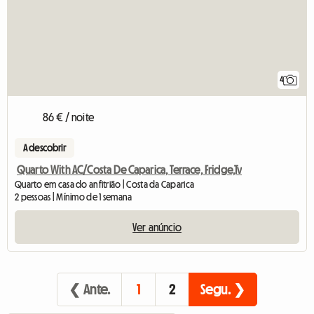
4
86 € / noite
A descobrir
Quarto With AC/Costa De Caparica, Terrace, Fridge,Tv
Quarto em casa do anfitrião | Costa da Caparica
2 pessoas | Mínimo de 1 semana
Ver anúncio
❮ Ante.
1
2
Segu. ❯