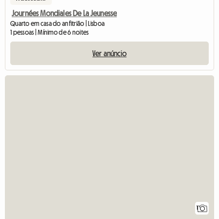
Journées Mondiales De La Jeunesse
Quarto em casa do anfitrião | Lisboa
1 pessoas | Mínimo de 6 noites
Ver anúncio
Ver 
1