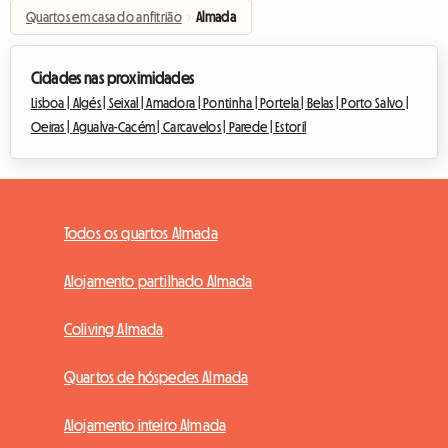
Quartos em casa do anfitrião
›
Almada
Cidades nas proximidades
Lisboa |
Algés |
Seixal |
Amadora |
Pontinha |
Portela |
Belas |
Porto Salvo |
Oeiras |
Agualva-Cacém |
Carcavelos |
Parede |
Estoril
Todos os quartos Almada
Alojamento partilhado Almada
Coliving Almada
Quartos de hóspedes Almada
Alojamento inteiro Almada