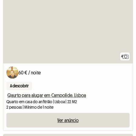
4
60 € / noite
A descobrir
Qaurto para alugar em Campolide, Lisboa
Quarto em casa do anfitrião | Lisboa | 22 M2
2 pessoas | Mínimo de 1 noite
Ver anúncio