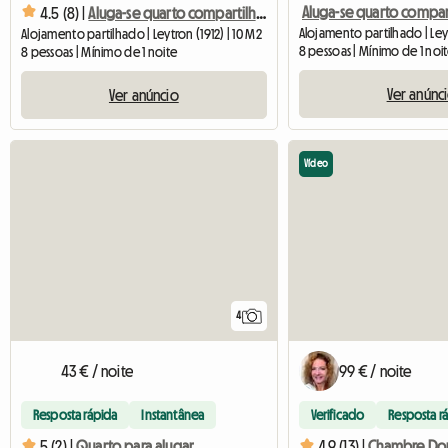
4.5 (8) |
Aluga-se quarto compartilhado em casa
Alojamento partilhado | Leyt
Alojamento partilhado | Leytron (1912) | 10 M2
8 pessoas | Mínimo de 1 noi
8 pessoas | Mínimo de 1 noite
Ver anúnc
Ver anúncio
Vídeo
4
43 € / noite
99 € / noite
Resposta rápida
Instantânea
Verificado
Resposta r
5 (2) |
Quarto para alugar
4.9 (13) |