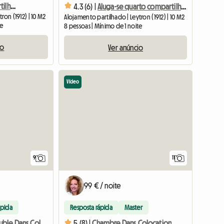
Aluga-se quarto compartilhado em casa
4.3 (6) |
Aluga-se quarto compartilhado em casa
ron (1912) | 10 M2
Alojamento partilhado | Leytron (1912) | 10 M2
te
8 pessoas | Mínimo de 1 noite
io
Ver anúncio
Vídeo
9
11
99 € / noite
ápida
Resposta rápida
Master
Chambre Double Dans Colocation
5 (8) |
Chambre Dans Colocation