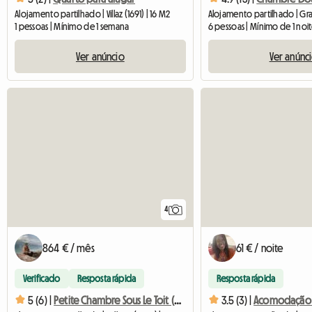
Alojamento partilhado | Villaz (1691) | 16 M2
1 pessoas | Mínimo de 1 semana
6 pessoas | Mínimo de 1 noi
Ver anúncio
Ver anúnc
4
864 € / mês
61 € / noite
Verificado
Resposta rápida
Resposta rápida
5 (6) |
Petite Chambre Sous Le Toit (place De Parc Voiture Inclu
3.5 (3) |