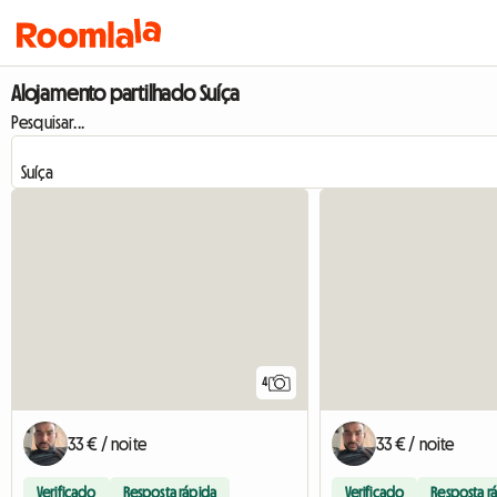
Alojamento partilhado Suíça
Pesquisar...
4
33 € / noite
33 € / noite
Verificado
Resposta rápida
Verificado
Resposta r