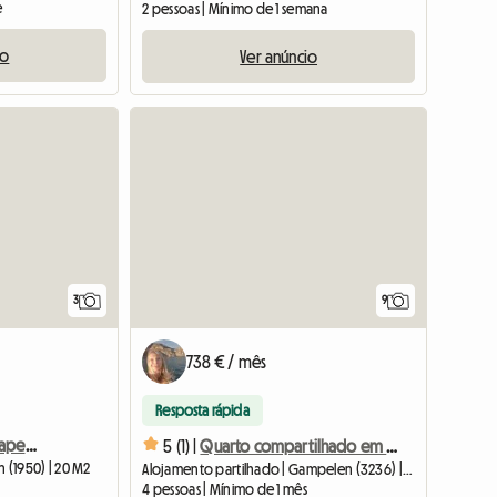
e
2 pessoas | Mínimo de 1 semana
io
Ver anúncio
3
9
738 € / mês
Resposta rápida
Quarto compartilhado apenas para mulheres
5 (1) |
Quarto compartilhado em uma casa independente e tranquila com jardim.
n (1950) | 20 M2
Alojamento partilhado | Gampelen (3236) | 20 M2
4 pessoas | Mínimo de 1 mês