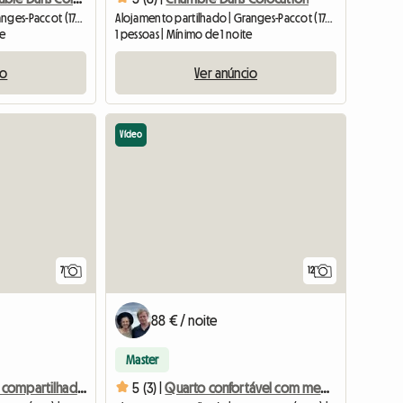
Alojamento partilhado | Granges-Paccot (1763) | 134 M2
Alojamento partilhado | Granges-Paccot (1763) | 134 M2
te
1 pessoas | Mínimo de 1 noite
io
Ver anúncio
Vídeo
7
12
88 € / noite
Master
Acomodação compartilhada em um duplex de 4 quartos
5 (3) |
Quarto confortável com mezanino - cozinha e banheiro compartilhados.