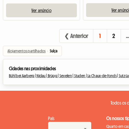
Ver anúnc
Ver anúncio
❮ Anterior
1
2
Alojamentos partilhados
›
Suíça
Cidades nas proximidades
Bühl bei Aarberg |
Nidau |
Brügg |
Sevelen |
Studen |
La Chaux-de-Fonds |
Sutz-L
Todos os 
País
Os nossos ti
Quarto em casa