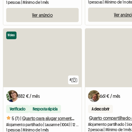
1 pessoas | Mínimo de 1 noit
1 pessoas | Mínimo de 1 mês
Ver anúnc
Ver anúncio
Vídeo
4
882 € / mês
661 € / mês
Verificado
Resposta rápida
A descobrir
5 (7) |
Quarto para alugar somente para mulheres em Lausanne
Alojamento partilhado | Sio
Alojamento partilhado | Lausanne (1004) | 12 M2
2 pessoas | Mínimo de 1 mês
1 pessoas | Mínimo de 1 mês