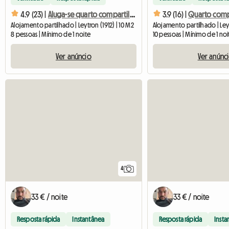
4.9 (23) |
Aluga-se quarto compartilhado em casa
3.9 (16) |
Alojamento partilhado | Leytron (1912) | 10 M2
Alojamento partilhado | Leyt
8 pessoas | Mínimo de 1 noite
10 pessoas | Mínimo de 1 noi
Ver anúncio
Ver anúnc
4
33 € / noite
33 € / noite
Resposta rápida
Instantânea
Resposta rápida
Insta