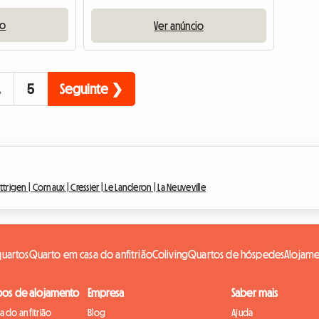
io
Ver anúncio
…
5
Seguinte ❯
attrigen |
Cornaux |
Cressier |
Le Landeron |
La Neuveville
quartos
Quarto em casa do anfitrião
Coliving
Quartos de hóspedes
Alojame
pos de alojamento
Empresa
Saber mais
 do anfitrião
Blog
Ajuda