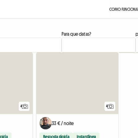
COMO FUNCIONA
Para que datas?
p
4
4
33 € / noite
ápida
Resposta rápida
Instantânea