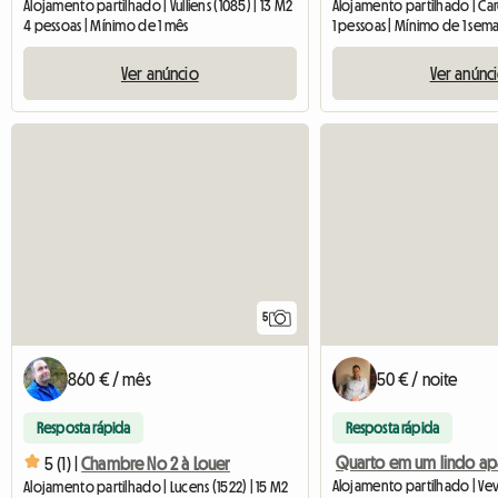
Alojamento partilhado | Vulliens (1085) | 13 M2
4 pessoas | Mínimo de 1 mês
1 pessoas | Mínimo de 1 sem
Ver anúncio
Ver anúnc
5
860 € / mês
50 € / noite
Resposta rápida
Resposta rápida
5 (1) |
Chambre No 2 à Louer
Alojamento partilhado | Vev
Alojamento partilhado | Lucens (1522) | 15 M2