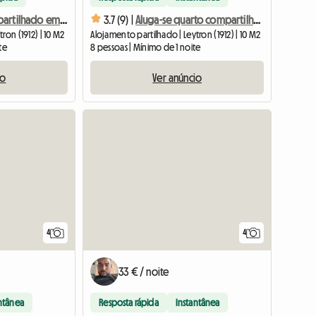
Quarto compartilhado em acomodação compartilhada
3.7 (9) |
Aluga-se quarto compartilhado em casa
ron (1912) | 10 M2
Alojamento partilhado | Leytron (1912) | 10 M2
te
8 pessoas | Mínimo de 1 noite
io
Ver anúncio
4
4
33 € / noite
ntânea
Resposta rápida
Instantânea