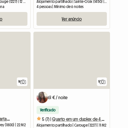
Alojamento partilhado | Carouge (1227) | 12 M2
Alojamento partilhado | Sainte-Croix (1450) | 20 M2
ana
4 pessoas | Mínimo de 6 noites
io
Ver anúncio
16
5
61 € / noite
Verificado
Quarto em um lindo apartamento duplex mobiliado – centro de Vevey
5 (7) |
Quarto em um duplex de 4 quartos
ey (1800) | 22 M2
Alojamento partilhado | Carouge (1227) | 11 M2