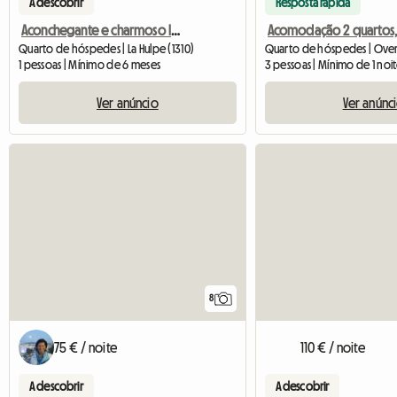
A descobrir
Resposta rápida
Aconchegante e charmoso loft 5*
Quarto de hóspedes | La Hulpe (1310)
Quarto de hóspedes | Overi
1 pessoas | Mínimo de 6 meses
3 pessoas | Mínimo de 1 noi
Ver anúncio
Ver anúnc
8
75 € / noite
110 € / noite
A descobrir
A descobrir