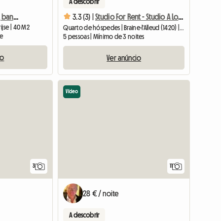
A descobrir
Acomodação 2 quartos, banheiro e cozinha
3.3 (3) |
Studio For Rent - Studio A Louer
jse | 40 M2
Quarto de hóspedes | Braine-l'Alleud (1420) | 20 M2
te
5 pessoas | Mínimo de 3 noites
io
Ver anúncio
Vídeo
3
11
28 € / noite
A descobrir