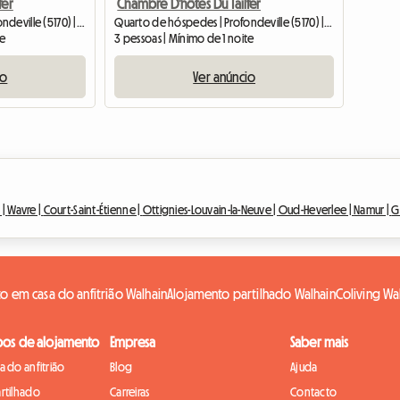
fer
Chambre D'hôtes Du Tailfer
Quarto de hóspedes | Profondeville (5170) | 18 M2
Quarto de hóspedes | Profondeville (5170) | 20 M2
te
3 pessoas | Mínimo de 1 noite
io
Ver anúncio
 |
Wavre |
Court-Saint-Étienne |
Ottignies-Louvain-la-Neuve |
Oud-Heverlee |
Namur |
G
o em casa do anfitrião Walhain
Alojamento partilhado Walhain
Coliving Wa
pos de alojamento
Empresa
Saber mais
 do anfitrião
Blog
Ajuda
rtilhado
Carreiras
Contacto