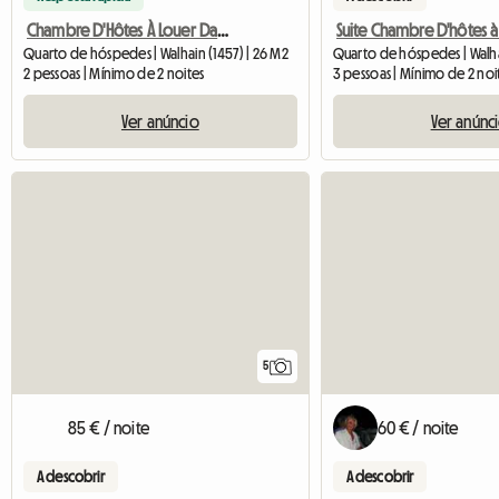
Chambre D'Hôtes À Louer Dans Une Villa
Suite Chambre D'hôtes à
Quarto de hóspedes | Walhain (1457) | 26 M2
Quarto de hóspedes | Walha
2 pessoas | Mínimo de 2 noites
3 pessoas | Mínimo de 2 noi
Ver anúncio
Ver anúnc
5
85 € / noite
60 € / noite
A descobrir
A descobrir