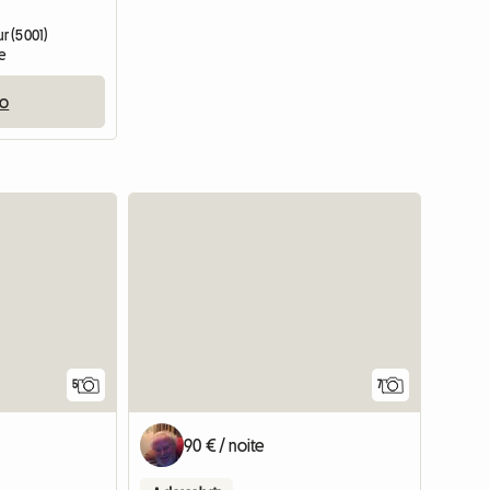
r (5001)
te
io
5
7
90 € / noite