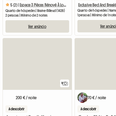
5 (2) |
Espace 3 Pièces Rénové À Louer
Quarto de hóspedes | Nam
Quarto de hóspedes | Braine-l'Alleud (1428)
1 pessoas | Mínimo de 1 noit
2 pessoas | Mínimo de 2 noites
Ver anúnc
Ver anúncio
11
200 € / noite
70 € / noite
A descobrir
A descobrir