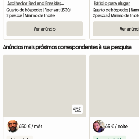
Acolhedor Bed and Breakfast para alugar
Estúdio para alugar
Quarto de hóspedes | Rixensart (1330)
Quarto de hóspedes | Namu
2 pessoas | Mínimo de 1 noite
2 pessoas | Mínimo de 1 noi
Ver anúncio
Ver anúnc
Anúncios mais próximos correspondentes à sua pesquisa
6
650 € / mês
65 € / noite