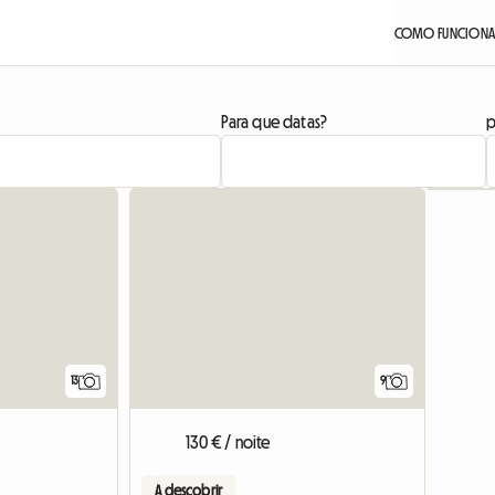
COMO FUNCIONA
Para que datas?
p
13
9
130 € / noite
A descobrir