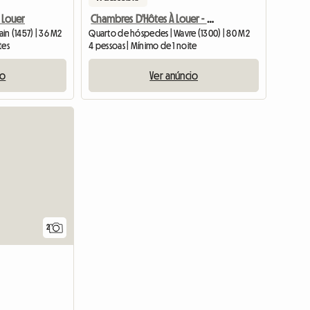
 Louer
Chambres D'Hôtes À Louer - Wavre
in (1457) | 36 M2
Quarto de hóspedes | Wavre (1300) | 80 M2
tes
4 pessoas | Mínimo de 1 noite
io
Ver anúncio
Ver o anú
2