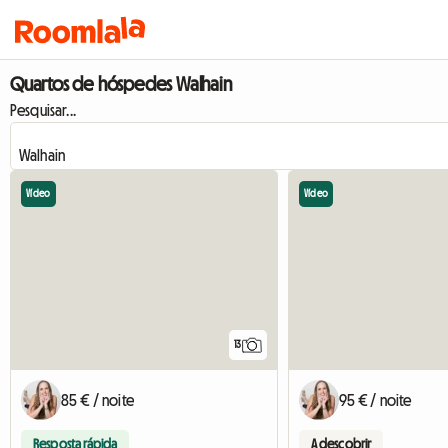
Quartos de hóspedes Walhain
Pesquisar...
Vídeo
Vídeo
13
85 € / noite
95 € / noite
Resposta rápida
A descobrir