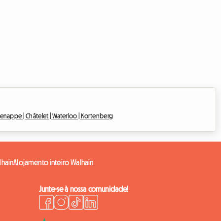
enappe |
Châtelet |
Waterloo |
Kortenberg
lhain
Alojamento inteiro Walhain
Junte-se à nossa comunidade!