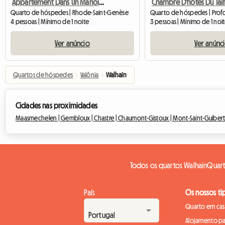
Appartement Dans Un Manoir Sur Parc
Chambre D'hôtes Du Tail
Quarto de hóspedes | Rhode-Saint-Genèse
4 pessoas | Mínimo de 1 noite
3 pessoas | Mínimo de 1 noi
Ver anúncio
Ver anúnc
Quartos de hóspedes
›
Valônia
›
Walhain
Cidades nas proximidades
Maasmechelen |
Gembloux |
Chastre |
Chaumont-Gistoux |
Mont-Saint-Guibert
Todos os quartos Walhain
Quart
País
Os nossos ti
Quarto em casa
Alojamento pa