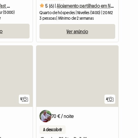
Exclusive Bed And Breakfast On The River, In Namur
5 (6) |
Alojamento partilhado em Nivelles - Região da Valónia
ur (5000)
Quarto de hóspedes | Nivelles (1400) | 20 M2
e
3 pessoas | Mínimo de 2 semanas
io
Ver anúncio
5
4
70 € / noite
A descobrir