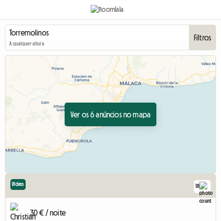
Filtros
A qualquer altura
Ver os 6 anúncios no mapa
Vídeo
18
30 € / noite