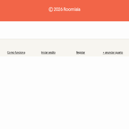
© 2026 Roomlala
Como funciona
Iniciar sessão
Registar
+ anunciar quarto