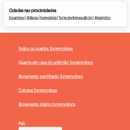
Cidades nas proximidades
Espartinas |
Málaga |
Fuengirola |
Torre de Benagalbón |
Algarrobo
Todos os quartos Torremolinos
Quarto em casa do anfitrião Torremolinos
Alojamento partilhado Torremolinos
Coliving Torremolinos
Alojamento inteiro Torremolinos
País