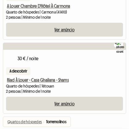
A Louer Chambre D'Hôtel À Carmona
Quarto de hóspedes | Carmona (41410)
2 pessoas | Mínimo de 1 noite
Ver anúncio
8
30 € / noite
A descobrir
Riad À Louer - Casa Ghailana - Shams
Quarto de hóspedes | Tétouan
2 pessoas | Mínimo de 1 noite
Ver anúncio
Quartos de hóspedes
›
Torremolinos