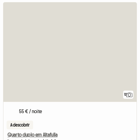
12
55 € / noite
A descobrir
Quarto duplo em Altafulla