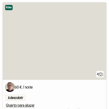
Vídeo
6
60 € / noite
A descobrir
Quarto para alugar