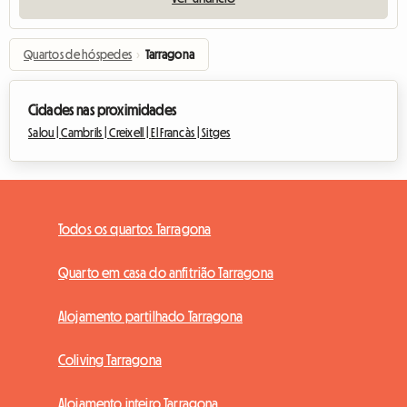
Quartos de hóspedes
›
Tarragona
Cidades nas proximidades
Salou |
Cambrils |
Creixell |
El Francàs |
Sitges
Todos os quartos Tarragona
Quarto em casa do anfitrião Tarragona
Alojamento partilhado Tarragona
Coliving Tarragona
Alojamento inteiro Tarragona