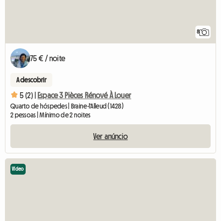
8
75 € / noite
A descobrir
5 (2) |
Espace 3 Pièces Rénové À Louer
Quarto de hóspedes | Braine-l'Alleud (1428)
2 pessoas | Mínimo de 2 noites
Ver anúncio
Vídeo