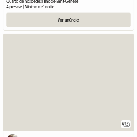
Quarto de hóspedes | Rhode-Saint-Genèse
4 pessoas | Mínimo de 1 noite
Ver anúncio
5