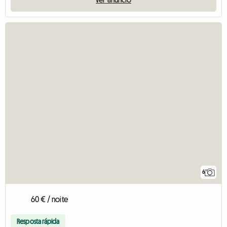
6
60 € / noite
Resposta rápida