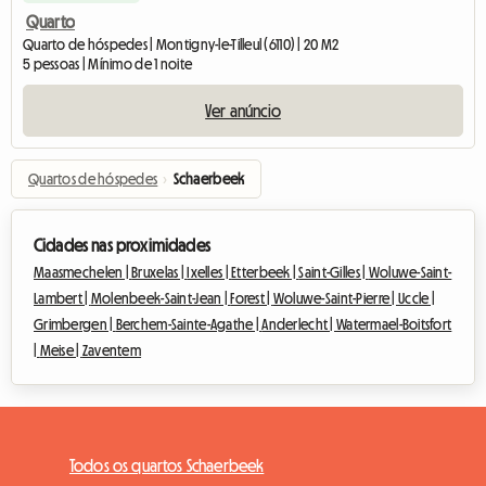
Quarto
Quarto de hóspedes | Montigny-le-Tilleul (6110) | 20 M2
5 pessoas | Mínimo de 1 noite
Ver anúncio
Quartos de hóspedes
›
Schaerbeek
Cidades nas proximidades
Maasmechelen |
Bruxelas |
Ixelles |
Etterbeek |
Saint-Gilles |
Woluwe-Saint-
Lambert |
Molenbeek-Saint-Jean |
Forest |
Woluwe-Saint-Pierre |
Uccle |
Grimbergen |
Berchem-Sainte-Agathe |
Anderlecht |
Watermael-Boitsfort
|
Meise |
Zaventem
Todos os quartos Schaerbeek