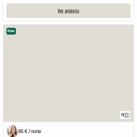
Ver anúncio
Vídeo
13
85 € / noite