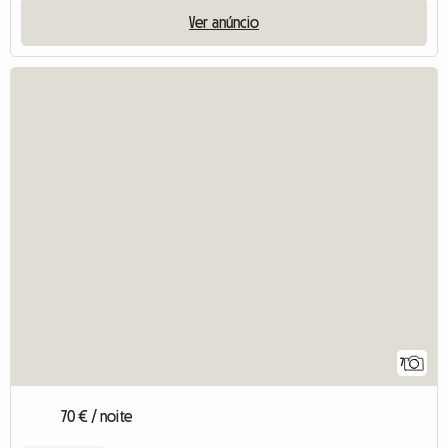
Ver anúncio
7
70 € / noite