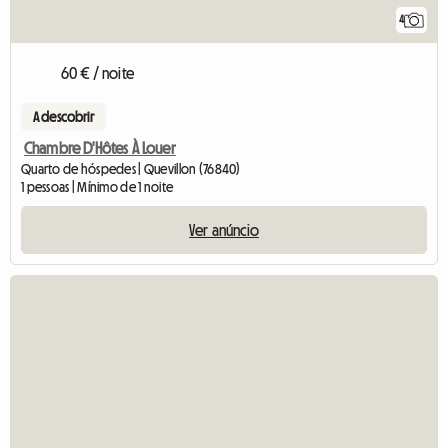
4
60 € / noite
A descobrir
Chambre D'Hôtes À Louer
Quarto de hóspedes | Quevillon (76840)
1 pessoas | Mínimo de 1 noite
Ver anúncio