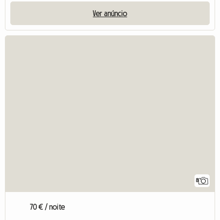
Ver anúncio
8
70 € / noite