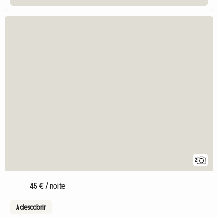
2
45 € / noite
A descobrir