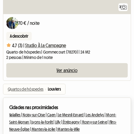
3
70 € / noite
A descobrir
4.7 (3) |
Studio À La Campagne
Quarto de hóspedes | Gommecourt (78270) | 24 M2
2 pessoas | Mínimo de 1 noite
Ver anúncio
Quartos de hóspedes
›
Louviers
Cidades nas proximidades
Valailles |
Noisy-sur-Oise |
Caen |
Le Mesnil-Esnard |
Les Andelys |
Mont-
Saint-Aignan |
Lyons-la-Forêt |
Lilly |
Étrépagny |
Rosny-sur-Seine |
Flins-
Neuve-Église |
Mantes-la-Jolie |
Mantes-la-Ville