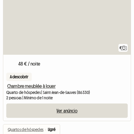
4
48 € / noite
A descobrir
Chambre meublée à louer
Quarto de hóspedes | Saint-Jean-de-Sauves (86330)
2 pessoas | Mínimo de 1 noite
Ver anúncio
Quartos de hóspedes
›
Ligré