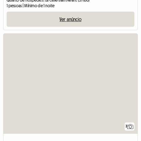
Quarto de hóspedes | La Celle-Saint-Avant (37160)
1 pessoas | Mínimo de 1 noite
Ver anúncio
3