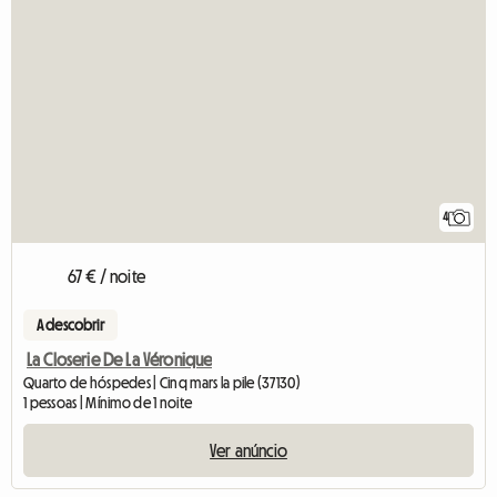
4
67 € / noite
A descobrir
La Closerie De La Véronique
Quarto de hóspedes | Cinq mars la pile (37130)
1 pessoas | Mínimo de 1 noite
Ver anúncio