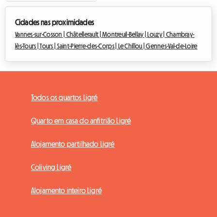
Cidades nas proximidades
Vannes-sur-Cosson |
Châtellerault |
Montreuil-Bellay |
Louzy |
Chambray-
lès-Tours |
Tours |
Saint-Pierre-des-Corps |
Le Chillou |
Gennes-Val-de-Loire
Todos os quartos Ligré
Quarto em casa do anfitrião Ligré
Alojamento partilhado Ligré
Coliving Ligré
Alojamento inteiro Ligré