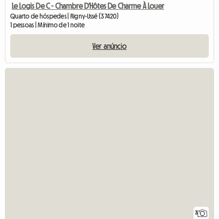
Le Logis De C - Chambre D'Hôtes De Charme À Louer
Quarto de hóspedes | Rigny-Ussé (37420)
1 pessoas | Mínimo de 1 noite
Ver anúncio
3