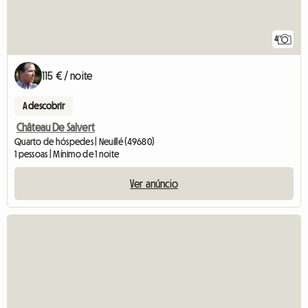
4
115 € / noite
A descobrir
Château De Salvert
Quarto de hóspedes | Neuillé (49680)
1 pessoas | Mínimo de 1 noite
Ver anúncio