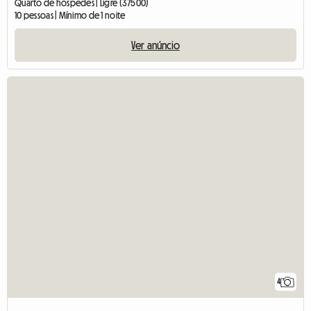
Quarto de hóspedes | Ligré (37500)
10 pessoas | Mínimo de 1 noite
Ver anúncio
4