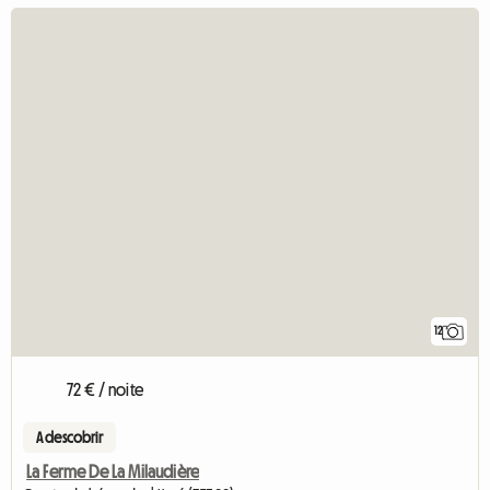
12
72 € / noite
A descobrir
La Ferme De La Milaudière