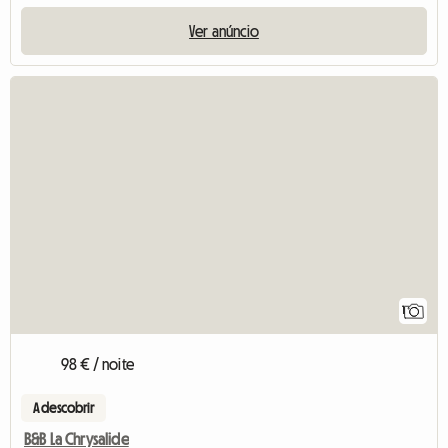
Ver anúncio
Ver o anúnci
1
98 € / noite
A descobrir
B&B La Chrysalide