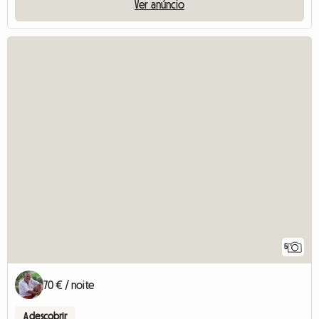
Ver anúncio
5
70 € / noite
A descobrir