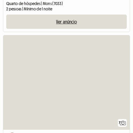
Quarto de hóspedes | Mons (7033)
2 pessoas | Mínimo de 1 noite
Ver anúncio
7