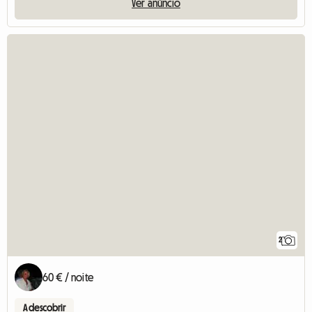
Ver anúncio
2
60 € / noite
A descobrir