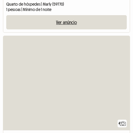
Quarto de hóspedes | Marly (59770)
1 pessoas | Mínimo de 1 noite
Ver anúncio
4