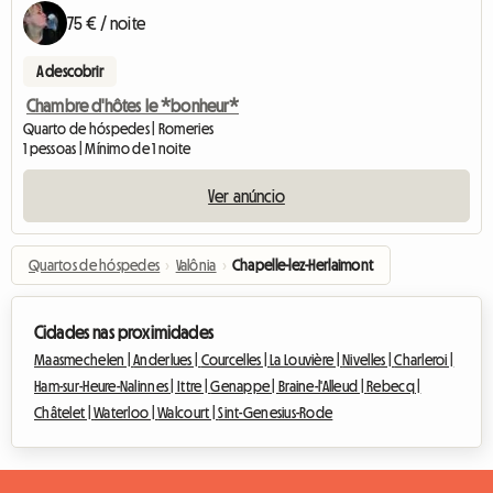
75 € / noite
A descobrir
Chambre d'hôtes le *bonheur*
Quarto de hóspedes | Romeries
1 pessoas | Mínimo de 1 noite
Ver anúncio
Quartos de hóspedes
›
Valônia
›
Chapelle-lez-Herlaimont
Cidades nas proximidades
Maasmechelen |
Anderlues |
Courcelles |
La Louvière |
Nivelles |
Charleroi |
Ham-sur-Heure-Nalinnes |
Ittre |
Genappe |
Braine-l'Alleud |
Rebecq |
Châtelet |
Waterloo |
Walcourt |
Sint-Genesius-Rode