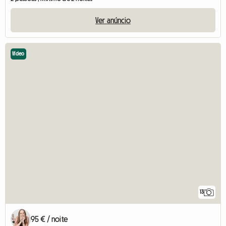
Ver anúncio
Vídeo
13
95 € / noite