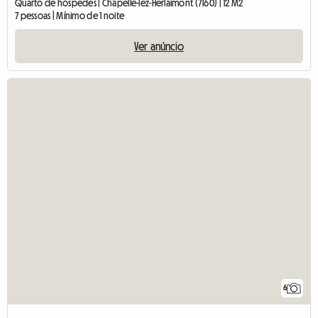
Quarto de hóspedes | Chapelle-lez-Herlaimont (7160) | 12 M2
7 pessoas | Mínimo de 1 noite
Ver anúncio
6